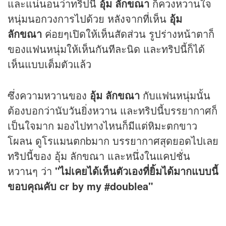
และแน่นอนว่าทริปนี้
อุ้ม ลักขณา
ก็ควงหวานใจ
หนุ่มนอกวงการไปด้วย หลังจากที่เห็น
อุ้ม
ลักขณา
ค่อยๆเปิดให้เห็นสัดส่วน รูปร่างหน้าตาก็
ของแฟนหนุ่มให้เห็นกันทีละนิด และทริปนี้ก็ได้
เห็นแบบเต็มตัวแล้ว
ซึ่งความหวานของ
อุ้ม ลักขณา
กับแฟนหนุ่มนั้น
ต้องบอกว่านับวันยิ่งหวาน และทริปนี้บรรยากาศก็
เป็นใจมาก มองไปทางไหนก็มีแต่หิมะตกขาว
โผลน ดูโรแมนตกbมาก บรรยากาศสุดยอดไปเลย
ทริปนี้ของ อุ้ม ลักขณา และหนึ่งในแคปชั่น
หวานๆ ว่า
"ไม่เคยได้เห็นตัวเองที่ยิ้มได้มากแบบนี้
ขอบคุณคับ cr by my #doublea"