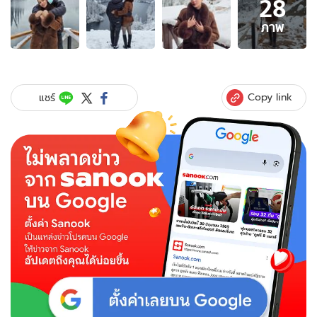
28
ภาพ
28
ภาพ
ภาพ
ของ
"อุ้ม
ลักขณา"
ควง
Copy link
แชร์
แฟน
เที่ยว
คา
ซัค
สถาน
บรรยากาศ
สุด
ยอด!
ทริ
ปนี้
เปิด
ให้
เห็น
มากกว่า
เดิม