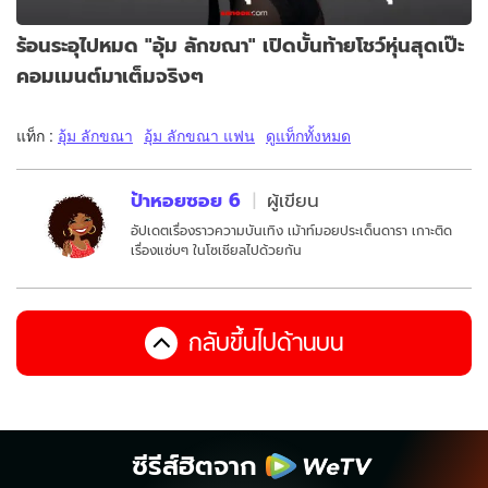
ร้อนระอุไปหมด "อุ้ม ลักขณา" เปิดบั้นท้ายโชว์หุ่นสุดเป๊ะ
คอมเมนต์มาเต็มจริงๆ
แท็ก :
อุ้ม ลักขณา
อุ้ม ลักขณา แฟน
ดูแท็กทั้งหมด
ป้าหอยซอย 6
ผู้เขียน
อัปเดตเรื่องราวความบันเทิง เม้าท์มอยประเด็นดารา เกาะติด
เรื่องแซ่บๆ ในโซเชียลไปด้วยกัน
กลับขึ้นไปด้านบน
ซีรีส์ฮิตจาก