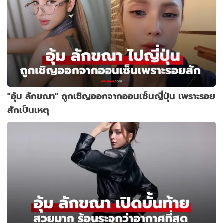
"อุ้ม ลักขณา" ถูกเชิญออกจากออนเซ็นญี่ปุ่น เพราะรอย
สักเป็นเหตุ