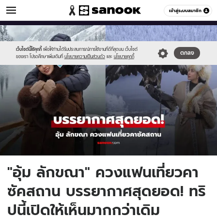
ข่าวบันเทิง
เข้าสู่ระบบสมาชิก
หมวดอื่นๆ
//s.isanook.com/ns/0/ud/1927/9635350/777.jpg
Sanook
//s.isanook.com/sr/0/images/logo-
600
60
new-
sanook.png
เว็บไซต์นี้ใช้คุกกี้
เพื่อให้ท่านได้รับประสบการณ์การใช้งานที่ดีที่สุดบน เว็บไซต์
ตกลง
ของเรา โปรดศึกษาเพิ่มเติมที่
นโยบายความเป็นส่วนตัว
และ
นโยบายคุกกี้
"อุ้ม ลักขณา" ควงแฟนเที่ยวคา
ซัคสถาน บรรยากาศสุดยอด! ทริ
ปนี้เปิดให้เห็นมากกว่าเดิม