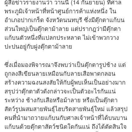
ผู้สื่อ
ข่าว
รายงานว่า วานนี้ (14 กันยายน) ที่ศาล
พระภูมิเจ้าหน้าที่หน้าศูนย์การค้าแห่งหนึ่ง ใน
อำเภอปากเกร็ด จังหวัดนนทบุรี ซึ่งมีตุ๊กตาแก้บน
ส่วนใหญ่เป็นตุ๊กตาม้าลาย แต่ปรากฎว่ามีตุ๊กตา
แก้บนตัวหนึ่งที่แปลกประหลาด ไม่เข้าพวกวาง
ปะปนอยู่กับฝูงตุ๊กตาม้าลาย
ซึ่งเมื่อมองพิจารณาจึงพบว่าเป็นตุ๊กตารูปช้าง แต่
ถูกลงสีเขียนลายเหมือนกับลายเสือพาดกลอน
สร้างความฉงนสงสัยให้กับผู้พบเห็นเป็นอย่างมาก
สรุปว่าตุ๊กตาตัวดังกล่าวจะเป็นตัวอะไรกันแน่
ระหว่าง ช้างกับเสือหรือม้าลาย หรือเป็นตุ๊กตา
สัตว์รูปผสมสายพันธุ์ไฮบริดสายพันธุ์ใหม่ แล้วสรุป
คนที่นำมาถวายแก้บนกับศาลเจ้าหน้าที่ได้บนบาน
แก้บนด้วยตุ๊กตาสัตว์ชนิดใดกันแน่ ถึงได้ตัดสินใจ