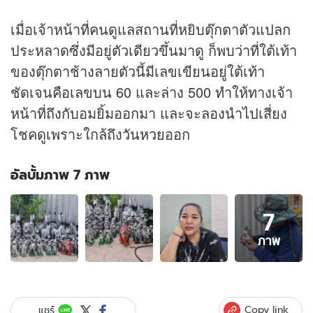
เมื่อเจ้าหน้าที่คนดูแลสถานที่หยิบตุ๊กตาตัวแปลก
ประหลาดซึ่งมีอยู่ตัวเดียวขึ้นมาดู ก็พบว่าที่ใต้เท้า
ของตุ๊กตาช้างลายตัวนี้มีเลขเขียนอยู่ใต้เท้า
ชัดเจนคือเลขบน 60 และล่าง 500 ทำให้ทางเจ้า
หน้าที่ถึงกับอมยิ้มออกมา และจะลองนำไปเสี่ยง
โชคดูเพราะใกล้ถึงวัน
หวย
ออก
อัลบั้มภาพ 7 ภาพ
อัลบั้ม
7
ภาพ
7
ภาพ
ภาพ
ของ
เจ้า
ที่
จะ
Copy link
แชร์