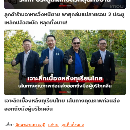
ลูกค้าร้านอาหารวิ่งหนีตาย พายุถล่มแม่สายรอบ 2 ประตู
เหล็กปลิวสะบัด หลุดทั้งบาน!
เจาะลึกเบื้องหลังทุเรียนไทย เส้นทางคุณภาพก่อนส่ง
ออกถึงมือผู้บริโภคจีน
แท็ก :
ตุ๊กตาศาลพระภูมิ
แก้บน
ดูแท็กทั้งหมด