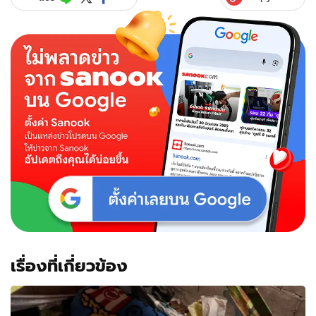
งง
ไหม?
เอา
ตุ๊กตา
"ช้าง
ลาย
พาด
กลอน"
มา
ถวาย
พลิก
ดู
เจอ
เลข
ใต้เท้า
ชัด
มาก
เรื่องที่เกี่ยวข้อง