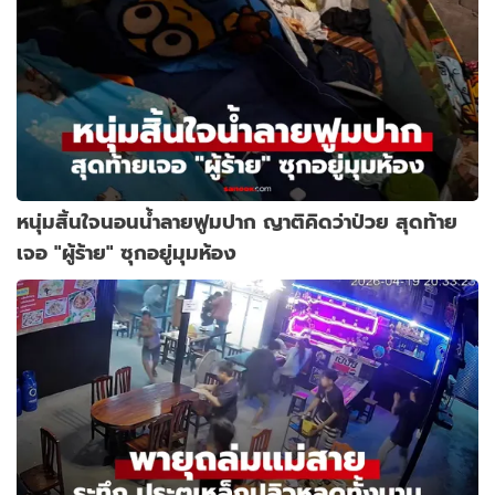
หนุ่มสิ้นใจนอนน้ำลายฟูมปาก ญาติคิดว่าป่วย สุดท้าย
เจอ "ผู้ร้าย" ซุกอยู่มุมห้อง