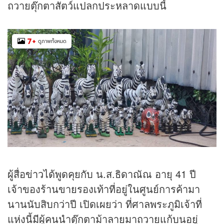
ถวายตุ๊กตาสัตว์แปลกประหลาดแบบนี้
7
+
ดูภาพทั้งหมด
ผู้สื่อ
ข่าว
ได้พูดคุยกับ น.ส.ธิดาณัณ อายุ 41 ปี
เจ้าของร้านขายรองเท้าที่อยู่ในศูนย์การค้ามา
นานนับสิบกว่าปี เปิดเผยว่า ที่ศาลพระภูมิเจ้าที่
แห่งนี้มีผู้คนนำตุ๊กตาม้าลายมาถวายแก้บนอยู่