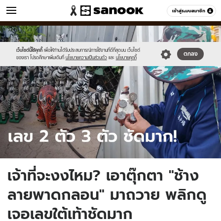
ข่าว
เข้าสู่ระบบสมาชิก
หมวดอื่นๆ
//s.isanook.com/ns/0/ud/1912/9562354/sanook_thumbnail_1200x720.j
Sanook
//s.isanook.com/sr/0/images/logo-
600
60
new-
sanook.png
เว็บไซต์นี้ใช้คุกกี้
เพื่อให้ท่านได้รับประสบการณ์การใช้งานที่ดีที่สุดบน เว็บไซต์
ตกลง
ของเรา โปรดศึกษาเพิ่มเติมที่
นโยบายความเป็นส่วนตัว
และ
นโยบายคุกกี้
เจ้าที่จะงงไหม? เอาตุ๊กตา "ช้าง
ลายพาดกลอน" มาถวาย พลิกดู
เจอเลขใต้เท้าชัดมาก