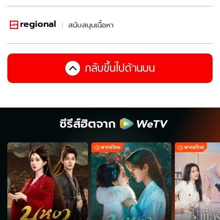
สนับสนุนเนื้อหา
กลับขึ้นไปด้านบน
ซีรีส์ฮิตจาก