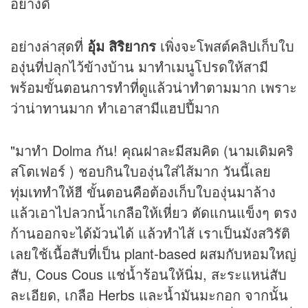
อย่างดี
อย่างล่าสุดที่
อุ้ม สิริยากร
เพิ่งจะโพสต์
คลิป
เก็บใบ
องุ่นที่ปลุกไว้ข้างบ้าน มาทำเมนูโปรดให้สามี
พร้อมขั้นตอนการทำที่ดูแล้วน่าทำตามมาก เพราะ
ว่าน่าทานมาก ทำเอาสามีแฮปปี้มาก
"มาทำ Dolma กัน! คุณฝาละมีสมคิด (นามเดิมคริ
สโตเฟอร์ ) ชอบกินใบองุ่นใส่ไส้มาก วันนี้เลย
ทุ่มเททำให้ฮี ขั้นตอนคือต้องเก็บใบองุ่นมาล้าง
แล้วเอาไปลวกน้ำเกลือให้เหี่ยว ตัดแกนแข็งๆ ตรง
ก้านออกจะได้ม้วนได้ แล้วทำไส้ เราเป็นมังสวิรัติ
เลยใช้เนื้อสับที่เป็น plant-based ผสมกับหอมใหญ่
สับ, Cous Cous แช่น้ำร้อนให้นิ่ม, สะระแหน่สับ
ละเอียด, เกลือ Herbs และน้ำมันมะกอก จากนั้น