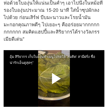
ห่อด้วยใบองุ่นให้แน่นเป็นคำๆ เอาไปนึ่งในหม้อที่
รองใบองุ่นประมาณ 15-20 นาที ใส่น้ำซุปผักลง
ไปด้วย ก่อนเสิร์ฟ บีบมะนาวและโรยน้ำมัน
มะกอกคุณภาพดีๆ ไปเยอะๆ คืออร่อยมากกกกก
กกกกกก สมคิดแฮปปี้และสิริยากรได้รางวัลภรร
เมียดีเด่น"