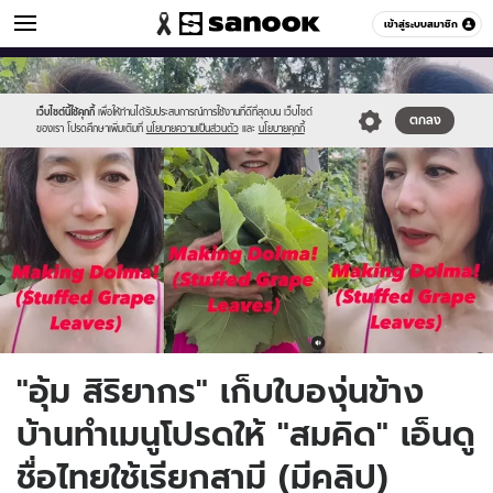
ข่าวบันเทิง
เข้าสู่ระบบสมาชิก
หมวดอื่นๆ
//s.isanook.com/ns/0/ud/1912/9560862/page.jpg
Sanook
//s.isanook.com/sr/0/images/logo-
600
60
new-
sanook.png
เว็บไซต์นี้ใช้คุกกี้
เพื่อให้ท่านได้รับประสบการณ์การใช้งานที่ดีที่สุดบน เว็บไซต์
ตกลง
ของเรา โปรดศึกษาเพิ่มเติมที่
นโยบายความเป็นส่วนตัว
และ
นโยบายคุกกี้
"อุ้ม สิริยากร" เก็บใบองุ่นข้าง
บ้านทำเมนูโปรดให้ "สมคิด" เอ็นดู
ชื่อไทยใช้เรียกสามี (มีคลิป)