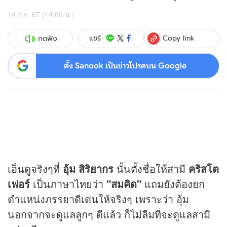
14 ก.ย. 67 (14:00 น.)
Copy link
แชร์
กดฟัง
ตั้ง Sanook เป็นข่าวโปรดบน Google
เอ็นดูจริงๆที่
อุ้ม สิริยากร
นั้นตั้งชื่อให้สามี
คริสโต
เฟอร์
เป็นภาษาไทยว่า
"สมคิด"
แถมยังต้องยก
ตำแหน่งภรรยาดีเด่นให้จริงๆ เพราะว่า อุ้ม
นอกจากจะดูแลลูกๆ ดีแล้ว ก็ไม่ลืมที่จะดูแลสามี