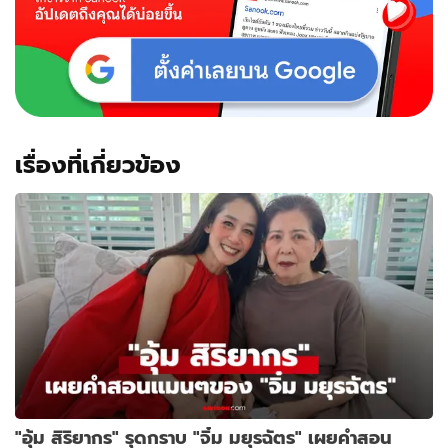
เอ็นดู
ชื่อ
ไทย
ใช้
เรียก
สามี
(มี
คลิป)
เรื่องที่เกี่ยวข้อง
"อุ้ม สิริยากร" รุดกราบ "จิ๋ม มยุรฉัตร" เผยคำสอน