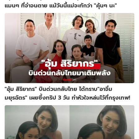
แมนๆ ที่จำจนตาย แม้วันนี้แม่จะทักว่า "คุ้นๆ นะ"
"อุ้ม สิริยากร" บินด่วนกลับไทย ได้กราบ"อาจิ๋ม
มยุรฉัตร" เผยซึ้งทริป 3 วัน ทำหัวใจหล่นไว้ที่กรุงเทพ!