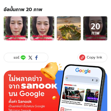
อัลบั้มภาพ 20 ภาพ
อัลบั้ม
20
ภาพ
20
ภาพ
ภาพ
ของ
"อุ้ม
สิริ
ยากร"
Copy link
แชร์
เก็บ
ใบ
องุ่น
ข้าง
บ้าน
ทำ
เมนู
โปรด
ให้
"สมคิด"