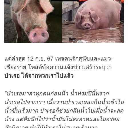
แต่ล่าสุด 12 ก.ย. 67 เพจคนรักสุนัขและแมว-
เชียงราย โพสต์ข้อความแจ้ง
ข่าว
เศร้าระบุว่า
บำเรอ ได้จากพวกเราไปแล้ว
"บำเรอมาลาทุกคนก่อนน๊า น้ำท่วมปีนี้พราก
บำเรอไปจากเรา เมื่อวานบำเรอเผลอกินน้ำเข้าไป
น้ำขึ้นเร็วมาก บำเรอก็ช่วยกลืนน้ำไปเผื่อน้ำจะลด
บ้าง แต่ลืมนึกไปว่าน้ำมันไม่สะอาดและไม่อร่อย
สักนิดเลย ทำให้บำเรอไม่สบายเร็วมาก