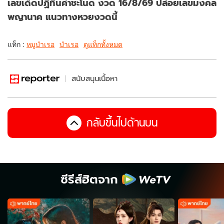
เลขเด็ดปฏิทินคำชะโนด งวด 16/8/69 ปล่อยเลขมงคล
พญานาค แนวทางหวยงวดนี้
แท็ก :
หมูบำเรอ
บำเรอ
ดูแท็กทั้งหมด
สนับสนุนเนื้อหา
กลับขึ้นไปด้านบน
ซีรีส์ฮิตจาก