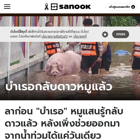
ข่าว
เข้าสู่ระบบสมาชิก
หมวดอื่นๆ
//s.isanook.com/ns/0/ud/1911/9558466/tagline-
Sanook
//s.isanook.com/sr/0/images/logo-
600
60
template-
new-
update-
sanook.png
เว็บไซต์นี้ใช้คุกกี้
เพื่อให้ท่านได้รับประสบการณ์การใช้งานที่ดีที่สุดบน เว็บไซต์
ตกลง
ของเรา โปรดศึกษาเพิ่มเติมที่
นโยบายความเป็นส่วนตัว
และ
นโยบายคุกกี้
april.jpg
ลาก่อน "บำเรอ" หมูแสนรู้กลับ
ดาวแล้ว หลังเพิ่งช่วยออกมา
จากน้ำท่วมได้แค่วันเดียว