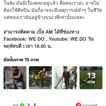
ในพัง มันมีเรื่องตลกอยู่แล้ว คือคนเราอ่ะ อาจไม่
ต้องใช้ศิลปิน มันก็อาจจะมีเหตุการณ์ขำๆ ในชีวิต
แค่ของเรามันอยู่ข้างบนเวทีเท่านั้นแหละ
สามารถติดตาม เบิ้ล AM ได้ที่ช่องทาง
Facebook: WE DO , Youtube: WE DO วัน
พฤหัสบดี เวลา 19.00 น.
อัลบั้มภาพ 13 ภาพ
อัลบั้ม
13
ภาพ
13
ภาพ
ภาพ
ของ
เรื่อง
จริง!
"โมส
Copy link
แชร์