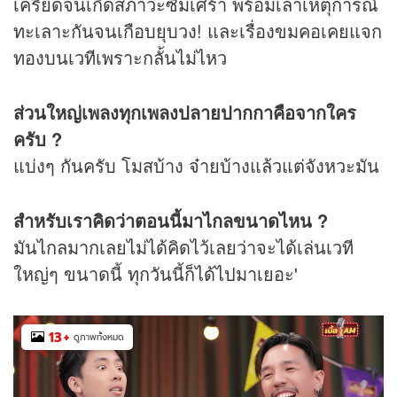
เครียดจนเกิดสภาวะซึมเศร้า พร้อมเล่าเหตุการณ์
ทะเลาะกันจนเกือบยุบวง! และเรื่องขมคอเคยแจก
ทองบนเวทีเพราะกลั้นไม่ไหว
ส่วนใหญ่เพลงทุกเพลงปลายปากกาคือจากใคร
ครับ ?
แบ่งๆ กันครับ โมสบ้าง จ๋ายบ้างแล้วแต่จังหวะมัน
สำหรับเราคิดว่าตอนนี้มาไกลขนาดไหน ?
มันไกลมากเลยไม่ได้คิดไว้เลยว่าจะได้เล่นเวที
ใหญ่ๆ ขนาดนี้ ทุกวันนี้ก็ได้ไปมาเยอะ'
13
+
ดูภาพทั้งหมด