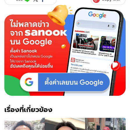
ไท
ทศ
มิตร"
กลั้น
ไม่
ไหว
ออกแรง
กล้าม
เนื้อ
เยอะ
ขี้
แตก
บน
เวที
คอนเสิร์ต
เรื่องที่เกี่ยวข้อง