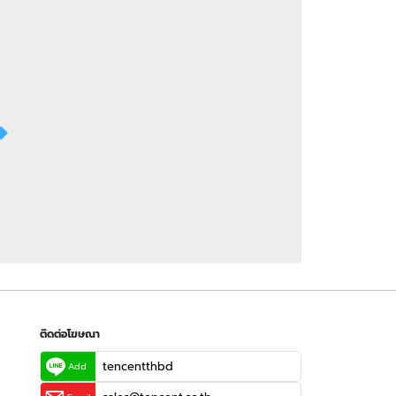
 WeTV
ติดต่อโฆษณา
tencentthbd
sales@tencent.co.th
รา
ร้องเรียนเนื้อหาไม่เหมาะสม
แนะนำติชม แจ้งปัญหาการใช้งาน
ติดต่อโฆษณา
tencentthbd
Add