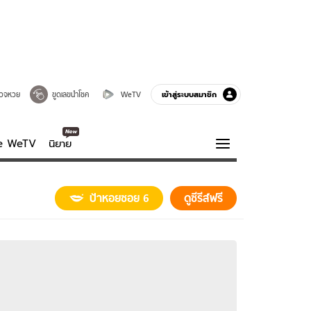
เข้าสู่ระบบสมาชิก
วจหวย
ขูดเลขนำโชค
WeTV
ve WeTV
นิยาย
รบรส
ความรู้รอบตัว
ป้าหอยซอย 6
ดูซีรีส์ฟรี
ฮาวทู
กูรู-รอบรู้