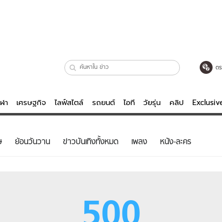
ตร
ีฬา
เศรษฐกิจ
ไลฟ์สไตล์
รถยนต์
ไอที
วัยรุ่น
คลิป
Exclusi
ตรวจหวย
ไลฟ์สไตล์
บันเทิงค
ษ
ย้อนวันวาน
ข่าวบันเทิงทั้งหมด
เพลง
หนัง-ละคร
ผู้หญิง
หนัง-ละคร
ผู้ชาย
เพลง
ย
วัยรุ่น
เกมส์
500
ไอที
คลิป
รถยนต์
พอดแคสต์