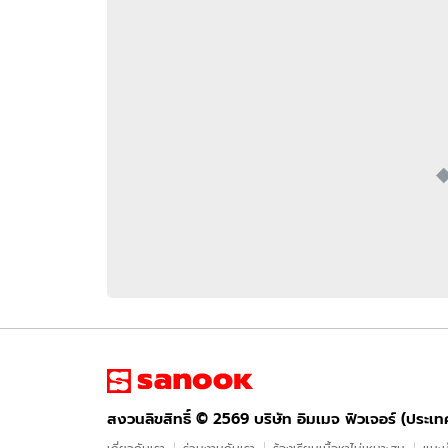
อัปเดตจีน
เช็กข่าวชัวร์
ติดตามสนุกโซเชี
ดาวน์โหลดสนุกแอปฟรี
สงวนลิขสิทธิ์ ©
2569
บริษัท อิมเมจ ฟิวเจอร์ (ประเทศไทย) จำกัด
สงวนลิขสิทธิ์ ©
2569
บริษัท อิมเมจ ฟิวเจอร์ (ประเ