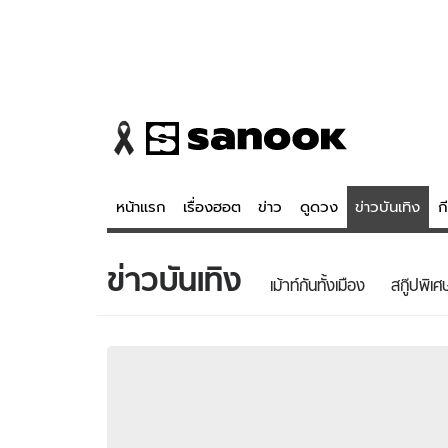
หน้าแรก
เรื่องฮอต
ข่าว
ดูดวง
ข่าวบันเทิง
ก
ข่าวบันเทิง
ข่าว
ดูดวง - 
เม้าท์กันทั้งเมือง
สกู๊ปพิเศ
เรื่องฮอต
ดูดวง
ข่าว
หวยไทย
ข่าวบันเทิง
สถิติหวยไท
ข่าวกีฬา
หวยลาว
ข่าวเศรษฐกิจ