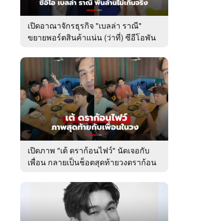
เปิดอาณาจักรธุรกิจ "เบลล่า ราณี"
ขยายพอร์ตสินค้าแน่น (ว่าที่) ซีอีโอพัน
ล้านเคียงข้าง "วิล ชวิณ"
เปิดภาพ "เต้ ดราก้อนไฟว์" นัดเจอกับ
เพื่อน กลายเป็นช็อตสุดท้ายวงดราก้อน
ไฟว์