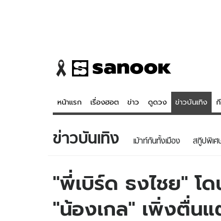
หน้าแรก
เรื่องฮอต
ข่าว
ดูดวง
ข่าวบันเทิง
ก
ข่าวบันเทิง
ข่าว
ดูดวง - 
เม้าท์กันทั้งเมือง
สกู๊ปพิเศ
เรื่องฮอต
ดูดวง
ข่าว
หวยไทย
"พี่เบิร์ด ธงไชย" โดน
ข่าวบันเทิง
สถิติหวยไท
"น้องเกล" เพิ่งตื่น
ข่าวกีฬา
หวยลาว
ข่าวเศรษฐกิจ