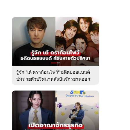
รู้จัก "เต้ ดราก้อนไฟว์" อดีตบอยแบนด์
ปมหายตัวปริศนาหลังปั่นจักรยานออก
จากบ้านพัก