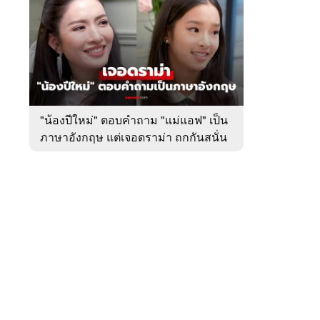
สัปดาห์
ของ
หมวด
บันเทิง
 WeTV
"น้องปีใหม่" ตอบคำถาม "แม่แอฟ" เป็น
ภาษาอังกฤษ แต่เจอดราม่า ถกกันสนั่น
ติดต่อโฆษณา
tencentthbd
sales@tencent.co.th
รา
ร้องเรียนเนื้อหาไม่เหมาะสม
แนะนำติชม แจ้งปัญหาการใช้งาน