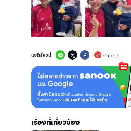
ภาพ
ของ
"พี่
เบิร์ด
ธง
ไชย"
โดน
ตก
แล้ว
แชร์เรื่องนี้
Copy link
ทั้ง
อุ้ม
ทั้ง
จุ๊บ
"น้อง
เกล"
เพิ่ง
ตื่น
แต่
เป็น
เรื่องที่เกี่ยวข้อง
งาน
สุดๆ