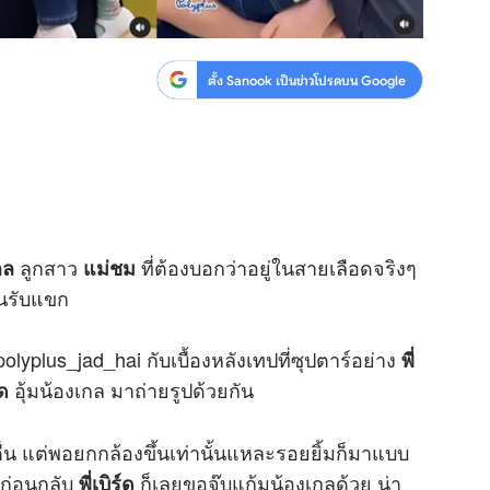
ตั้ง Sanook เป็นข่าวโปรดบน Google
ลูกสาว
ที่ต้องบอกว่าอยู่ในสายเลือดจริงๆ
กล
แม่ชม
อนรับแขก
lyplus_jad_hai กับเบื้องหลังเทปที่ซุปตาร์อย่าง
พี่
อุ้มน้องเกล มาถ่ายรูปด้วยกัน
์ด
งตื่น แต่พอยกกล้องขึ้นเท่านั้นแหละรอยยิ้มก็มาแบบ
้ก่อนกลับ
ก็เลยขอจุ๊บแก้มน้องเกลด้วย น่า
พี่เบิร์ด