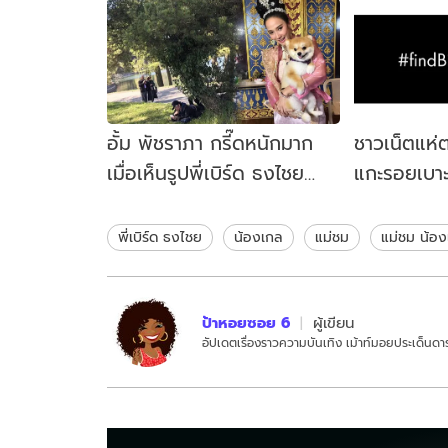
อั้ม พัชราภา กรี๊ดหนักมาก
ชาวเน็ตแห่ต
เมื่อเห็นรูปพี่เบิร์ด ธงไชย
แกะรอยเบา
นอนดูเพลิงพระนาง
พิกัดพี่เบิร
พี่เบิร์ด ธงไชย
น้องเกล
แม่ชม
แม่ชม น้อ
ป้าหอยซอย 6
ผู้เขียน
อัปเดตเรื่องราวความบันเทิง เม้าท์มอยประเด็นดาร