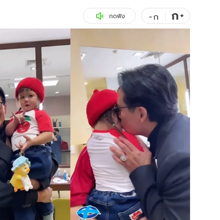
ก
สุขภาพ
+
ดูทีวี
-
ก
กดฟัง
เที่ยว-กิน
WeTV
Tasteful Thailand
Exclusive
Sanook Choice
นิยาย
ยลได้ที่
ร่วมงานกับเ