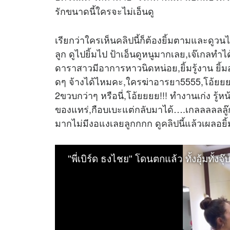
รักขนาดนี้ใครจะไม่เอ็นดู
เรียกว่าใครเห็น
คลิป
นี้ก็ต้องยิ้มตามและดูว
ลูก ดูไปยิ้มไป ป้าเอ็นดูหนูมากเลย,เจ๊เกลทำ
ดาราสาวมีอาการหาวนิดหน่อย,ยิ้มรู้งาน ยิ้มอ
ดๆ จ้างได้ไหมคะ,ใครฆ่าอารยา5555,โอ้ยยย เกล 
2ขวบกว่าๆ หรือนี่,โอ้ยยยย!!! ทำงานเก่ง รู้หน้
ของแทร่,กือบเบะแต่กลับมาได้….เกลลลลลลู๊กก
มากไม่มีงอแงเลยลูกกกก ดู
คลิป
นี้แล้วเผลอ