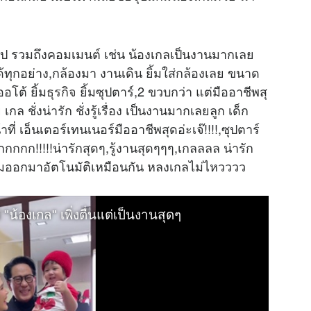
นไป รวมถึงคอมเมนต์ เช่น น้องเกลเป็นงานมากเลย
ได้ทุกอย่าง,กล้องมา งานเดิน ยิ้มใส่กล้องเลย ขนาด
อโต้ ยิ้ม
ธุรกิจ
ยิ้มซุปตาร์,2 ขวบกว่า แต่มืออาชีพสุ
ชั่งน่ารัก ชั่งรู้เรื่อง เป็นงานมากเลยลูก เด็ก
าที่ เอ็นเตอร์เทนเนอร์มืออาชีพสุดอ่ะเจ๊!!!!,ซุปตาร์
กกก!!!!!น่ารักสุดๆ,รู้งานสุดๆๆๆ,เกลลลล น่ารัก
ยิ้มออกมาอัตโนมัติเหมือนกัน หลงเกลไม่ไหวววว