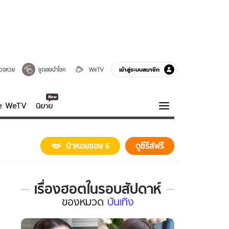
เข้าสู่ระบบสมาชิก
วจหวย
ขูดเลขนำโชค
WeTV
ve WeTV
นิยาย
รบรส
ความรู้รอบตัว
ป้าหอยซอย 6
ดูซีรีส์ฟรี
ฮาวทู
กูรู-รอบรู้
เรื่องฮอตในรอบสัปดาห์
เรื่อง
ของ
หมวด
บันเทิง
ฮอต
ใน
รอบ