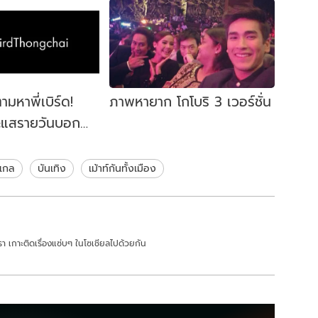
ามหาพี่เบิร์ด!
ภาพหายาก โกโบริ 3 เวอร์ชั่น
ะแสรายวันบอก
์ด ธงไชย
งเกล
บันเทิง
เม้าท์กันทั้งเมือง
า เกาะติดเรื่องแซ่บๆ ในโซเชียลไปด้วยกัน