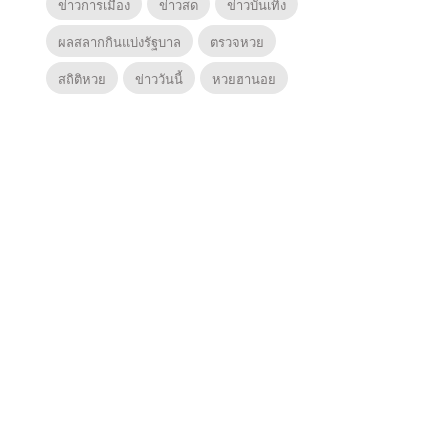
ข่าวการเมือง
ข่าวสด
ข่าวบันเทิง
ผลสลากกินแบ่งรัฐบาล
ตรวจหวย
สถิติหวย
ข่าววันนี้
หวยฮานอย