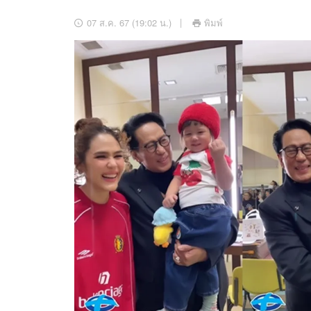
อัปเดตจีน
07 ส.ค. 67 (19:02 น.)
พิมพ์
เช็กข่าวชัวร์
ติดตามสนุกโซเชี
ดาวน์โหลดสนุกแอปฟรี
สงวนลิขสิทธิ์ ©
2569
บริษัท อิมเมจ ฟิวเจอร์ (ประเทศไทย) จำกัด