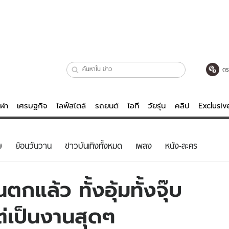
ตร
ีฬา
เศรษฐกิจ
ไลฟ์สไตล์
รถยนต์
ไอที
วัยรุ่น
คลิป
Exclusi
ตรวจหวย
ไลฟ์สไตล์
บันเทิงค
ษ
ย้อนวันวาน
ข่าวบันเทิงทั้งหมด
เพลง
หนัง-ละคร
ผู้หญิง
หนัง-ละคร
ผู้ชาย
เพลง
ตกแล้ว ทั้งอุ้มทั้งจุ๊บ
ย
วัยรุ่น
เกมส์
แต่เป็นงานสุดๆ
ไอที
คลิป
รถยนต์
พอดแคสต์