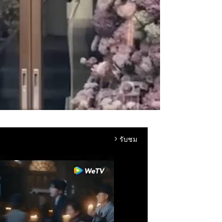
รับชม
arrow_forward_ios