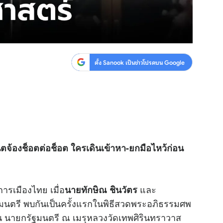
ตั้ง Sanook เป็นข่าวโปรดบน Google
็ตจ้องช็อตต่อช็อต ใครเดินเข้าหา-ยกมือไหว้ก่อน
การเมืองไทย เมื่อ
และ
นายทักษิณ ชินวัตร
นตรี พบกันเป็นครั้งแรกในพิธีสวดพระอภิธรรมศพ
น
นายกรัฐมนตรี ณ เมรุหลวงวัดเทพศิรินทราวาส