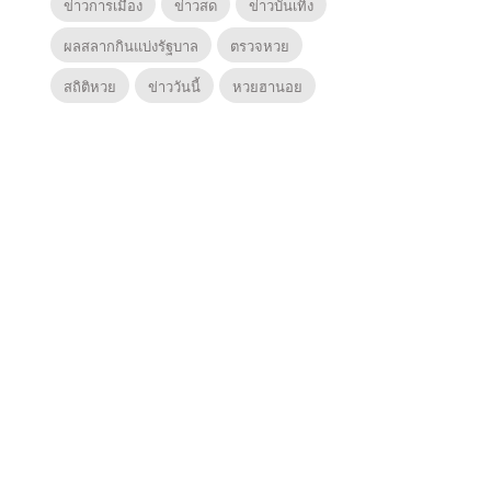
ข่าวการเมือง
ข่าวสด
ข่าวบันเทิง
ผลสลากกินแบ่งรัฐบาล
ตรวจหวย
สถิติหวย
ข่าววันนี้
หวยฮานอย