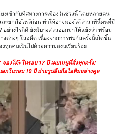
 โยงเข้ากับทิศทางการเมืองในช่วงนี้ โดยหลายคน
และยกมือไหว้ก่อน ทำให้อาจมองได้ว่านาทีนี้คนที่มี
.? อย่างไรก็ดี ยังมีบางส่วนออกมาโต้แย้งว่า พร้อม
งต่างๆ ในอดีต เนื่องจากการพบกันครั้งนี้เกิดขึ้น
ีของทุกคนเป็นไปด้วยความสงบเรียบร้อย
จองโต๊ะในรอบ 17 ปี เผยเมนูที่สั่งทุกครั้ง!
นอกในรอบ 10 ปี ถ่ายรูปยืนถือไอติมอย่างคูล