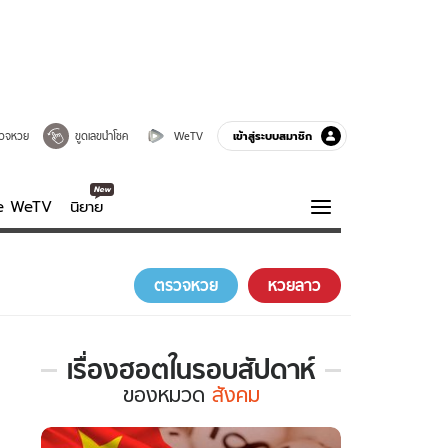
เข้าสู่ระบบสมาชิก
วจหวย
ขูดเลขนำโชค
WeTV
ve WeTV
นิยาย
รบรส
ความรู้รอบตัว
ตรวจหวย
หวยลาว
ฮาวทู
กูรู-รอบรู้
เรื่องฮอตในรอบสัปดาห์
เรื่อง
ของ
หมวด
สังคม
ฮอต
ใน
รอบ