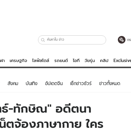
ตร
ีฬา
เศรษฐกิจ
ไลฟ์สไตล์
รถยนต์
ไอที
วัยรุ่น
คลิป
Exclusi
ตรวจหวย
ไลฟ์สไตล์
บันเทิงค
สังคม
บันเทิง
อัปเดตจีน
เช็กข่าวชัวร์
ข่าวทั้งหมด
ผู้หญิง
หนัง-ละคร
ผู้ชาย
เพลง
ทธ์-ทักษิณ" อดีตนา
ย
วัยรุ่น
เกมส์
เน็ตจ้องภาษากาย ใคร
ไอที
คลิป
รถยนต์
พอดแคสต์