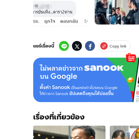
ช็อต
ต่อ
ช็อต
"ประยุทธ์-
ทักษิณ"
อดีต
นา
แชร์เรื่องนี้
Copy link
ยกฯ
ปะ
หน้า
กัน
ชาว
เน็ต
จ้อง
ภาษา
กาย
ใคร
เรื่องที่เกี่ยวข้อง
ภาษี
ดี
กว่า?