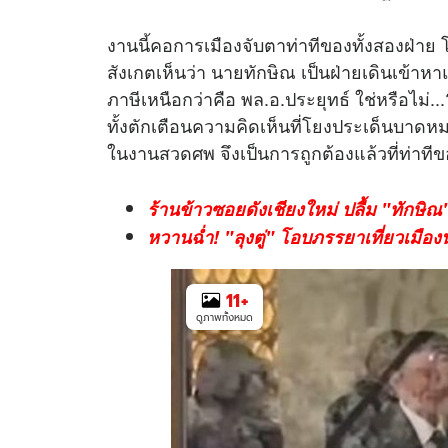
งานนี้คอการเมืองจับตาท่าทีของทั้งสองฝ่าย
สังเกตเห็นว่า นายทักษิณ เป็นฝ่ายเดินเข้าหา
ภาษีเหนือกว่าคือ พล.อ.ประยุทธ์ ใช่หรือไม่..
ทั้งตักเตือนความคิดเห็นที่โยงประเด็นบาดหมา
ในงานสวดศพ จึงเป็นการถูกต้องแล้วที่ท่าท
ร้านข้าวซอยดังเชียงใหม่ ปลื้ม "ทักษิณ" 
หวานฉ่ำ! "ลุงตู่" โอบภรรยาเที่ยวเมือง
11
+
ดูภาพทั้งหมด