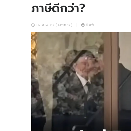
ภาษีดีกว่า?
อัปเดตจีน
เช็กข่าวชัวร์
07 ส.ค. 67 (09:18 น.)
พิมพ์
ติดตามสนุกโซเชี
ดาวน์โหลดสนุกแอปฟรี
สงวนลิขสิทธิ์ ©
2569
บริษัท อิมเมจ ฟิวเจอร์ (ประเทศไทย) จำกัด