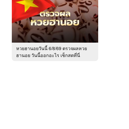
สัปดาห์
ของ
หมวด
สังคม
 WeTV
หวยฮานอยวันนี้ 6/8/69 ตรวจผลหวย
ฮานอย วันนี้ออกอะไร เช็กสดที่นี่
ติดต่อโฆษณา
tencentthbd
sales@tencent.co.th
รา
ร้องเรียนเนื้อหาไม่เหมาะสม
แนะนำติชม แจ้งปัญหาการใช้งาน