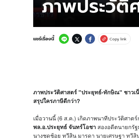
แชร์เรื่องนี้
Copy link
ภาพประวัติศาสตร์ "ประยุทธ์-ทักษิณ" ชาวเน
สรุปใครภาษีดีกว่า?
เมื่อวานนี้ (6 ส.ค.) เกิดภาพนาทีประวัติศาตร์
สองอดีตนายกรัฐม
พล.อ.ประยุทธ์ จันทร์โอชา
นางชดช้อย ทวีสิน มารดา นาย
เศรษฐา ทวีสิ