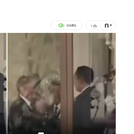
สุขภาพ
ดูทีวี
เที่ยว-กิน
WeTV
ก
+
-
ก
กดฟัง
Tasteful Thailand
Exclusive
Sanook Choice
นิยาย
ยลได้ที่
ร่วมงานกับเ