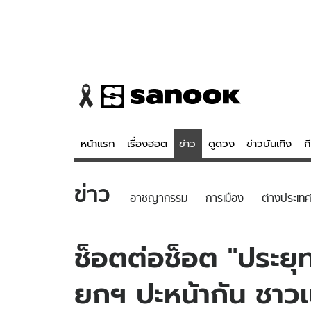
หน้าแรก
เรื่องฮอต
ข่าว
ดูดวง
ข่าวบันเทิง
ก
ข่าว
ข่าว
ดูดวง - 
อาชญากรรม
การเมือง
ต่างประเทศ
เรื่องฮอต
ดูดวง
ข่าว
หวยไทย
ช็อตต่อช็อต "ประยุ
ข่าวบันเทิง
สถิติหวยไท
ยกฯ ปะหน้ากัน ชาว
ข่าวกีฬา
หวยลาว
ข่าวเศรษฐกิจ