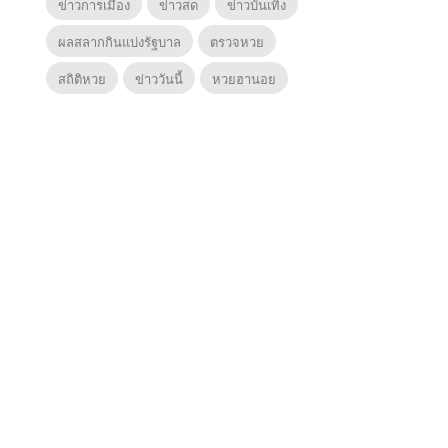
ข่าวการเมือง
ข่าวสด
ข่าวบันเทิง
ผลสลากกินแบ่งรัฐบาล
ตรวจหวย
สถิติหวย
ข่าววันนี้
หวยฮานอย