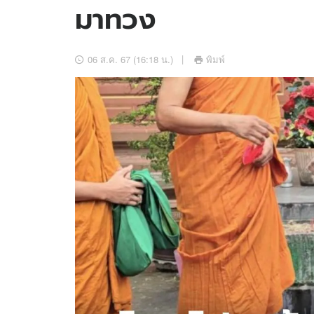
มาทวง
อัปเดตจีน
เช็กข่าวชัวร์
06 ส.ค. 67 (16:18 น.)
พิมพ์
ติดตามสนุกโซเชี
ดาวน์โหลดสนุกแอปฟรี
สงวนลิขสิทธิ์ ©
2569
บริษัท อิมเมจ ฟิวเจอร์ (ประเทศไทย) จำกัด