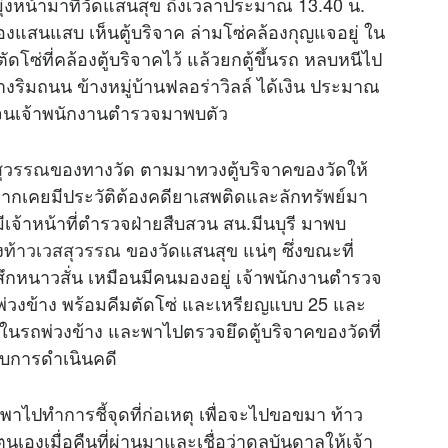
มุ่งหน้ามาที่วัดแสนสุข ถึงเวลาประมาณ 13.40 น.
องแสนแสบ เห็นตู้บริจาค ล่ามโซ่คล้องกุญแจอยู่ ใน
M
ดโซ่ที่คล้องตู้บริจาคไว้ แล้วยกตู้ขึ้นรถ หลบหนีไป
u
างริมถนน ข้างหมู่บ้านฟลอร่าวิลล์ ได้เงิน ประมาณ
t
ป จนเจ้าพนักงานตำรวจมาพบตัว
e
สุวรรณ
ของทางวัด ตามมาทวงตู้บริจาคของวัดให้
ากเคยมีประวัติต้องคดียาเสพติดและลักทรัพย์มา
ด้มีเจ้าหน้าที่ตำรวจฝ่ายสืบสวน สน.มีนบุรี มาพบ
ง
ท้าวเวสสุวรรณ
ของวัดแสนสุข แน่ๆ ซึ่งขณะที่
ึกหนาวสั่น เหมือนมีคนมองอยู่ เจ้าพนักงานตำรวจ
พ่วงข้าง พร้อมคีมตัดโซ่ และเหรียญแบบ 25 และ
่ในรถพ่วงข้าง และพาไปตรวจยึดตู้บริจาคของวัดที่
อบการดำเนินคดี
จพาไปทำการชี้จุดที่ก่อเหตุ เพื่อจะไปขอขมา ท้าว
นเองเมื่อคืนที่ผ่านมาและเชื่อว่าดลบันดาลให้เจ้า