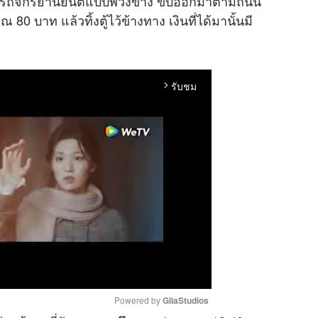
่ในรถจักรยานยนต์แบบพ่วงข้าง ขับออกมาตามถนน
80 บาท แล้วทิ้งตู้ไว้ข้างทาง เงินที่ได้มานั้นมี
รับชม
arrow_forward_ios
Powered by 
GliaStudios