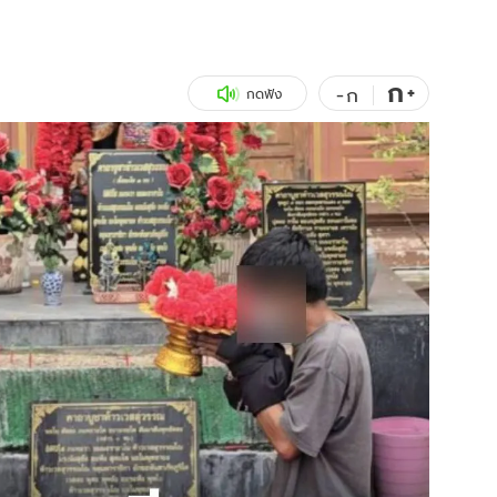
สุขภาพ
ดูทีวี
เที่ยว-กิน
WeTV
ก
+
-
ก
กดฟัง
Tasteful Thailand
Exclusive
Sanook Choice
นิยาย
ยลได้ที่
ร่วมงานกับเ