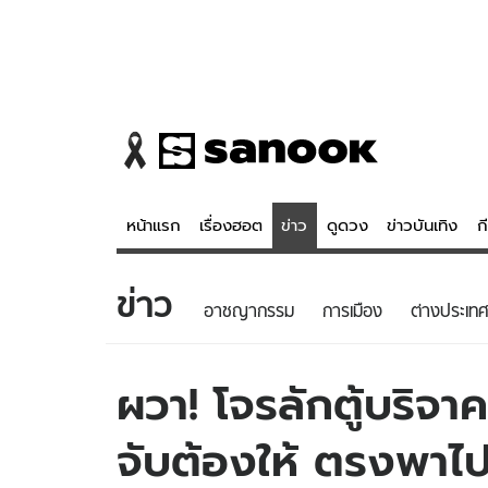
หน้าแรก
เรื่องฮอต
ข่าว
ดูดวง
ข่าวบันเทิง
ก
ข่าว
ข่าว
ดูดวง - 
อาชญากรรม
การเมือง
ต่างประเทศ
เรื่องฮอต
ดูดวง
ข่าว
หวยไทย
ผวา! โจรลักตู้บริจา
ข่าวบันเทิง
สถิติหวยไท
จับต้องให้ ตรงพาไป
ข่าวกีฬา
หวยลาว
ข่าวเศรษฐกิจ