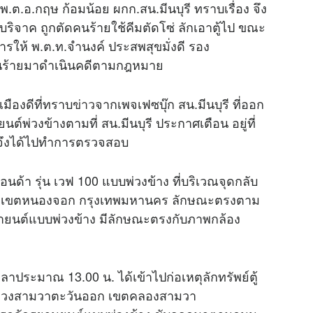
พ.ต.อ.กฤษ ก้อมน้อย ผกก.สน.มีนบุรี ทราบเรื่อง จึง
ู้บริจาค ถูกตัดคนร้ายใช้คีมตัดโซ่ ลักเอาตู้ไป ขณะ
่งการให้ พ.ต.ท.จำนงค์ ประสพสุขมั่งดี รอง
วคนร้ายมาดำเนินคดีตามกฎหมาย
เมืองดีที่ทราบ
ข่าว
จากเพจเฟซบุ๊ก สน.มีนบุรี ที่ออก
์พ่วงข้างตามที่ สน.มีนบุรี ประกาศเตือน อยู่ที่
ี จึงได้ไปทำการตรวจสอบ
อนด้า รุ่น เวฟ 100 แบบพ่วงข้าง ที่บริเวณจุดกลับ
ชี เขตหนองจอก กรุงเทพมหานคร ลักษณะตรงตาม
ยายนต์แบบพ่วงข้าง มีลักษณะตรงกับภาพกล้อง
เวลาประมาณ 13.00 น. ได้เข้าไปก่อเหตุลักทรัพย์ตู้
 แขวงสามวาตะวันออก เขตคลองสามวา