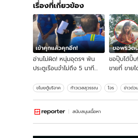
เรื่องที่เกี่ยวข้อง
อ่านไม่ผิด! หนุ่มอุดรฯ พ้น
ขอปุ๊บได้ปั
ประตูเรือนจำไม่ถึง 5 นาที
ขายที่ ขายได
ตร.รวบส่งกลับเข้าคุก เช็กบิล
กลับมาวัดนี
โจรใจบาป
ขโมยตู้บริจาค
ท้าวเวสสุวรรณ
โจร
ข่าวด่ว
สนับสนุนเนื้อหา