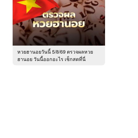
สัปดาห์
ของ
หมวด
สังคม
 WeTV
หวยฮานอยวันนี้ 5/8/69 ตรวจผลหวย
ฮานอย วันนี้ออกอะไร เช็กสดที่นี่
ติดต่อโฆษณา
tencentthbd
sales@tencent.co.th
รา
ร้องเรียนเนื้อหาไม่เหมาะสม
แนะนำติชม แจ้งปัญหาการใช้งาน