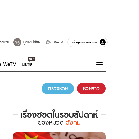
เข้าสู่ระบบสมาชิก
วจหวย
ขูดเลขนำโชค
WeTV
ve WeTV
นิยาย
รบรส
ความรู้รอบตัว
ตรวจหวย
หวยลาว
ฮาวทู
กูรู-รอบรู้
เรื่องฮอตในรอบสัปดาห์
เรื่อง
ของ
หมวด
สังคม
ฮอต
ใน
รอบ