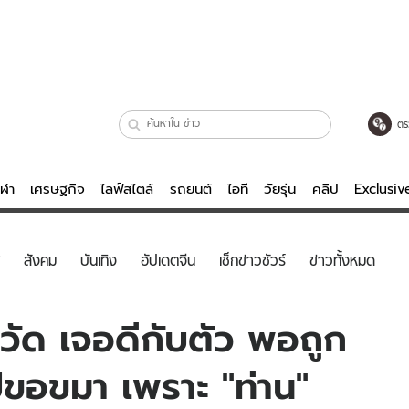
ตร
ีฬา
เศรษฐกิจ
ไลฟ์สไตล์
รถยนต์
ไอที
วัยรุ่น
คลิป
Exclusi
ตรวจหวย
ไลฟ์สไตล์
บันเทิงค
สังคม
บันเทิง
อัปเดตจีน
เช็กข่าวชัวร์
ข่าวทั้งหมด
ผู้หญิง
หนัง-ละคร
ผู้ชาย
เพลง
ควัด เจอดีกับตัว พอถูก
ย
วัยรุ่น
เกมส์
ขอขมา เพราะ "ท่าน"
ไอที
คลิป
รถยนต์
พอดแคสต์