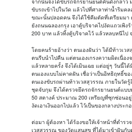
จากนั้นจึงได้ขับรถจักรยานยนต์คันดังกล่าว 
ขับรถเข้าไปในวัด แล้วไปที่ศาลาท่าน้ำริมคล
ขณะนั้นปลอดคน จึงได้ใช้คีมตัดที่เตรียมมา ตั
ยังถนนฉลองกรุง เอาตู้บริจาคไปงัดแถวเพิงร้
200 บาท แล้วทิ้งตู้บริจาคไว้ แล้วหลบหนีไ
โดยคนร้ายอ้างว่า ตนเองฝันว่า ได้มี
ท้าวเวส
ตนรีบนำไปคืน แต่ตนเองเกรงความผิดเนื่องจ
แล้วหลายครั้ง จึงได้เมินเฉย แต่อยู่ๆ วันนี้ไ
ตนเองแบบไม่คาดฝัน เชื่อว่าเป็นอิทธิฤทธิ์ขอ
ตนเองขับรถผ่านท้าวเวสสุวรรณ ภายในวัดรู้ส
ชุดจับกุม จึงได้ตรวจยึดรถจักรยานยนต์แบบ
50 สตางค์ ประมาณ 200 เหรียญที่ซุกซ่อนอยู
งัดเอาเงินออกไปแล้ว ไว้เป็นของกลางประก
ต่อมา ผู้ต้องหา ได้ร้องขอให้เจ้าหน้าที่ตำรว
เวสสุวรรณ ของวัดแสนสุข ที่ได้มาเข้าฝันกับต