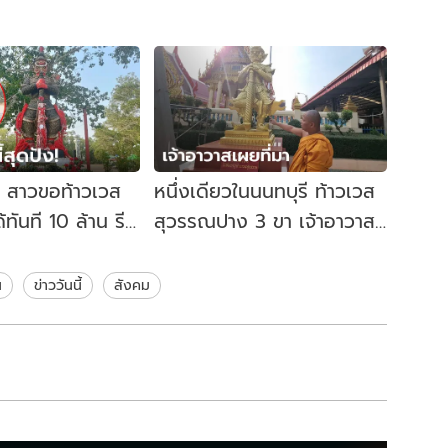
๊บ! สาวขอท้าวเวส
หนึ่งเดียวในนนทบุรี ท้าวเวส
้ทันที 10 ล้าน รีบ
สุวรรณปาง 3 ขา เจ้าอาวาส
้แก้บนชุดใหญ่
ยันสร้างถูกต้องตามตำรา
น
ข่าววันนี้
สังคม