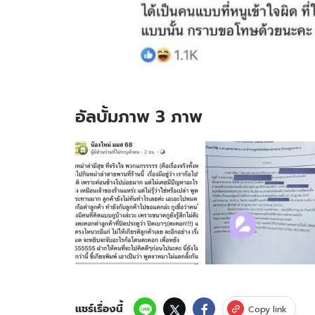
อัลบั้มภาพ 3 ภาพ
อัลบั้ม
ภาพ
3
ภาพ
ของ
พลิก
แรง!
สาว
โพสต์
ประจาน
ร้าน
บุฟเฟต์
แชร์เรื่องนี้
Copy link