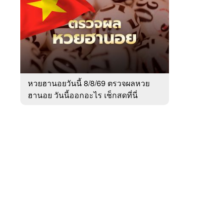
สัปดาห์
ของ
หมวด
สังคม
 WeTV
หวยฮานอยวันนี้ 8/8/69 ตรวจผลหวย
ฮานอย วันนี้ออกอะไร เช็กสดที่นี่
ติดต่อโฆษณา
tencentthbd
sales@tencent.co.th
รา
ร้องเรียนเนื้อหาไม่เหมาะสม
แนะนำติชม แจ้งปัญหาการใช้งาน