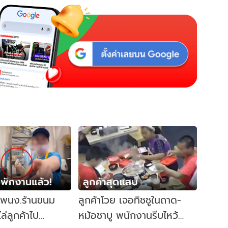
! พนง.ร้านขนม
ลูกค้าโวย เจอทิชชูในถาด-
ล่ลูกค้าไป
หม้อชาบู พนักงานรีบไหว้