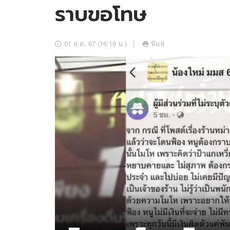
ราบขอโทษ
อัปเดตจีน
เช็กข่าวชัวร์
01 ส.ค. 67 (16:19 น.)
พิมพ์
ติดตามสนุกโซเชี
ดาวน์โหลดสนุกแอปฟรี
สงวนลิขสิทธิ์ ©
2569
บริษัท อิมเมจ ฟิวเจอร์ (ประเทศไทย) จำกัด