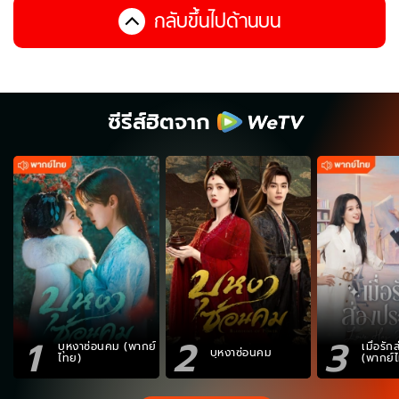
กลับขึ้นไปด้านบน
ซีรีส์ฮิตจาก
1
2
3
บุหงาซ่อนคม (พากย์
เมื่อรั
บุหงาซ่อนคม
ไทย)
(พากย์