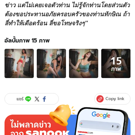
ข่าว
แต่ไม่เคยเจอตัวท่าน ไม่รู้จักท่านโดยส่วนตัว
ต้องขอประทานอภัยครอบครัวของท่านทักษิณ ถ้า
ลี่ทำให้เดือดร้อน ลี่ขอโทษจริงๆ"
อัลบั้มภาพ 15 ภาพ
อัลบั้ม
15
ภาพ
15
ภาพ
ภาพ
ของ
ลิลลี่
เหงี
ยน
Copy link
แชร์
แจง
แล้ว
อดีต
สามี
นักการ
เมือง