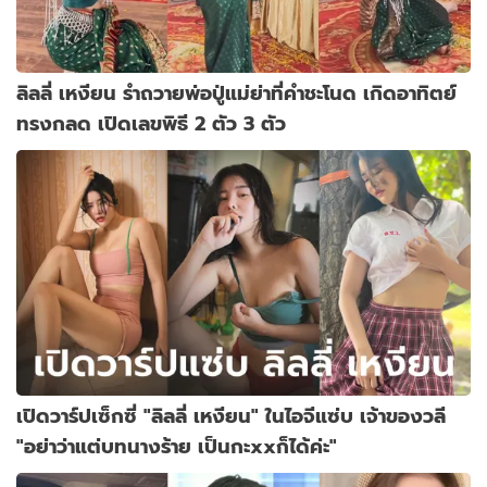
ลิลลี่ เหงียน รำถวายพ่อปู่แม่ย่าที่คำชะโนด เกิดอาทิตย์
ทรงกลด เปิดเลขพิธี 2 ตัว 3 ตัว
เปิดวาร์ปเซ็กซี่ "ลิลลี่ เหงียน" ในไอจีแซ่บ เจ้าของวลี
"อย่าว่าแต่บทนางร้าย เป็นกะxxก็ได้ค่ะ"