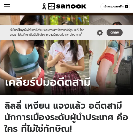
ข่าว
เข้าสู่ระบบสมาชิก
หมวดอื่นๆ
//s.isanook.com/ns/0/ud/1897/9488746/tagline-
Sanook
//s.isanook.com/sr/0/images/logo-
600
60
template-
new-
update-
sanook.png
เว็บไซต์นี้ใช้คุกกี้
เพื่อให้ท่านได้รับประสบการณ์การใช้งานที่ดีที่สุดบน เว็บไซต์
ตกลง
ของเรา โปรดศึกษาเพิ่มเติมที่
นโยบายความเป็นส่วนตัว
และ
นโยบายคุกกี้
april.jpg
ลิลลี่ เหงียน แจงแล้ว อดีตสามี
นักการเมืองระดับผู้นำประเทศ คือ
ใคร ที่ไม่ใช่ทักษิณ!