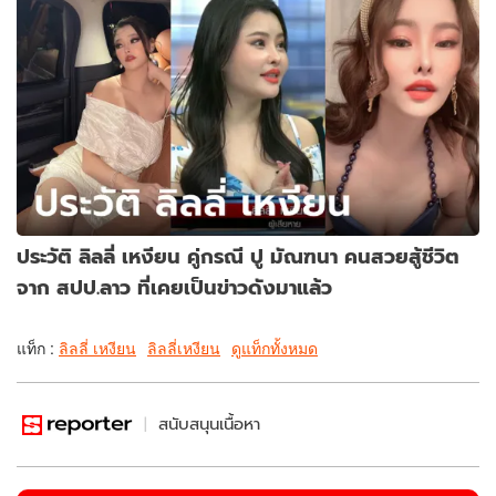
ประวัติ ลิลลี่ เหงียน คู่กรณี ปู มัณฑนา คนสวยสู้ชีวิต
จาก สปป.ลาว ที่เคยเป็นข่าวดังมาแล้ว
แท็ก :
ลิลลี่ เหงียน
ลิลลี่เหงียน
ดูแท็กทั้งหมด
สนับสนุนเนื้อหา