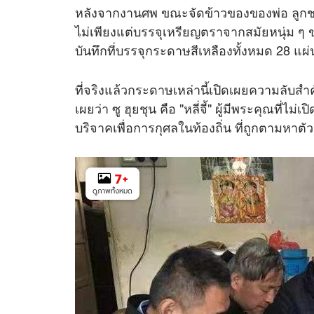
หลังจากงานศพ ขณะจัดข้าวของของพ่อ ลูกชาย
ไม่เพียงแต่บรรจุเหรียญตราจากสมัยหนุ่ม ๆ ข
บันทึกที่บรรจุกระดาษสีเหลืองทั้งหมด 28 แผ่
ที่จริงแล้วกระดาษเหล่านี้เปิดเผยความลับสำค
เผยว่า ซู ฮุยชุน คือ "หลี่จี้" ผู้มีพระคุณที่ไม
บริจาคเพื่อการกุศลในท้องถิ่น ที่ถูกตามห
7
+
ดูภาพทั้งหมด