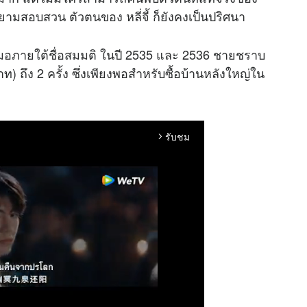
มสอบสวน ตัวตนของ หลี่จี้ ก็ยังคงเป็นปริศนา
ำเสมอภายใต้ชื่อสมมติ ในปี 2535 และ 2536 ชายชราบ
 ถึง 2 ครั้ง ซึ่งเพียงพอสำหรับซื้อบ้านหลังใหญ่ใน
รับชม
arrow_forward_ios