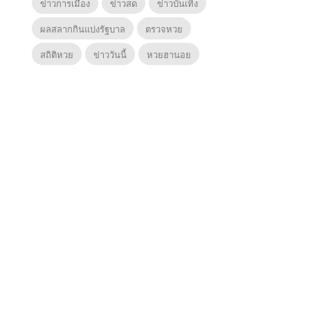
ข่าวการเมือง
ข่าวสด
ข่าวบันเทิง
ผลสลากกินแบ่งรัฐบาล
ตรวจหวย
สถิติหวย
ข่าววันนี้
หวยฮานอย