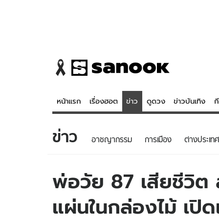
หน้าแรก
เรื่องฮอต
ข่าว
ดูดวง
ข่าวบันเทิง
ก
ข่าว
ข่าว
ดูดวง - 
อาชญากรรม
การเมือง
ต่างประเทศ
เรื่องฮอต
ดูดวง
ข่าว
หวยไทย
พ่อวัย 87 เสียชีวิ
ข่าวบันเทิง
สถิติหวยไท
แผ่นในกล่องไม้ เปิ
ข่าวกีฬา
หวยลาว
ข่าวเศรษฐกิจ