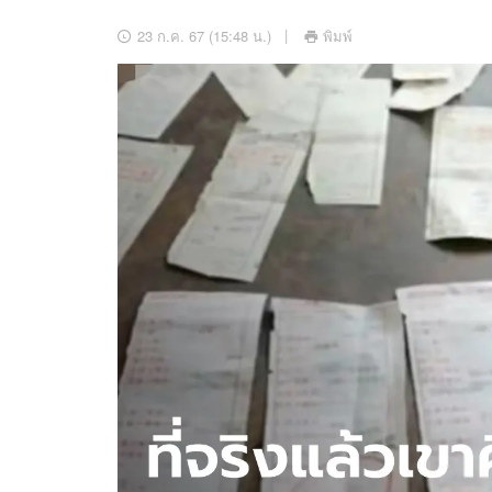
อัปเดตจีน
23 ก.ค. 67 (15:48 น.)
พิมพ์
เช็กข่าวชัวร์
ติดตามสนุกโซเชี
ดาวน์โหลดสนุกแอปฟรี
สงวนลิขสิทธิ์ ©
2569
บริษัท อิมเมจ ฟิวเจอร์ (ประเทศไทย) จำกัด