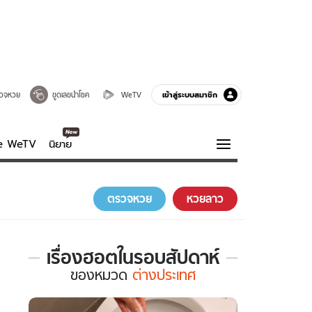
เข้าสู่ระบบสมาชิก
วจหวย
ขูดเลขนำโชค
WeTV
ve WeTV
นิยาย
รบรส
ความรู้รอบตัว
ตรวจหวย
หวยลาว
ฮาวทู
กูรู-รอบรู้
เรื่องฮอตในรอบสัปดาห์
เรื่อง
ของ
หมวด
ต่างประเทศ
ฮอต
ใน
รอบ