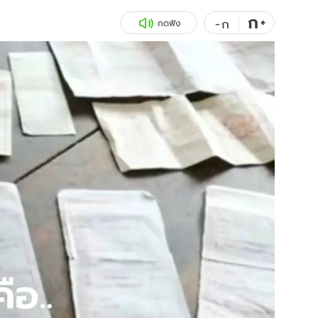
ก
สุขภาพ
+
ดูทีวี
-
ก
กดฟัง
เที่ยว-กิน
WeTV
Tasteful Thailand
Exclusive
Sanook Choice
นิยาย
ยลได้ที่
ร่วมงานกับเ