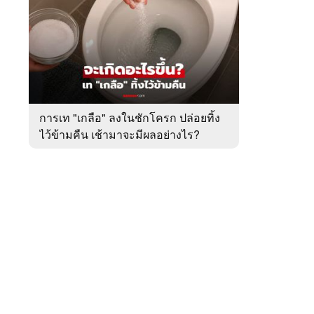
สัปดาห์
ของ
หมวด
ต่าง
 WeTV
ประเทศ
การเท "เกลือ" ลงในชักโครก ปล่อยทิ้ง
ไว้ข้ามคืน เช้ามาจะมีผลอย่างไร?
ติดต่อโฆษณา
tencentthbd
sales@tencent.co.th
รา
ร้องเรียนเนื้อหาไม่เหมาะสม
แนะนำติชม แจ้งปัญหาการใช้งาน