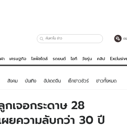
ตร
ีฬา
เศรษฐกิจ
ไลฟ์สไตล์
รถยนต์
ไอที
วัยรุ่น
คลิป
Exclusi
ตรวจหวย
ไลฟ์สไตล์
บันเทิงค
สังคม
บันเทิง
อัปเดตจีน
เช็กข่าวชัวร์
ข่าวทั้งหมด
ผู้หญิง
หนัง-ละคร
ผู้ชาย
เพลง
ต ลูกเจอกระดาษ 28
ย
วัยรุ่น
เกมส์
ดเผยความลับกว่า 30 ปี
ไอที
คลิป
รถยนต์
พอดแคสต์