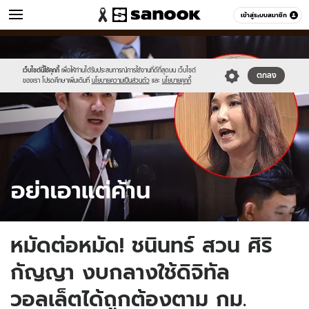
ข่าว
เข้าสู่ระบบสมาชิก
หมวดอื่นๆ
//s.isanook.com/ns/0/ud/1896/9483066/sanook_thumbnail_1200x720(1
Sanook
//s.isanook.com/sr/0/images/logo-
600
60
new-
sanook.png
เว็บไซต์นี้ใช้คุกกี้
เพื่อให้ท่านได้รับประสบการณ์การใช้งานที่ดีที่สุดบน เว็บไซต์
ตกลง
ของเรา โปรดศึกษาเพิ่มเติมที่
นโยบายความเป็นส่วนตัว
และ
นโยบายคุกกี้
หมัดต่อหมัด! ชนินทร์ สวน ศิริ
กัญญา งบกลางใช้ดิจิทัล
วอลเล็ตได้ถูกต้องตาม กม.