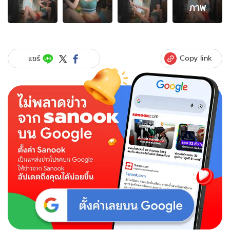
14
ภาพ
ภาพ
ของ
พัก
ดราม่า
มาดู
Copy link
แชร์
"ลิลลี่
เหงี
ยน"
ออก
กำลัง
กาย
ถก
กางเกง-
สาย
เดี่ยว
หลุด
โหด
ทุ
กช็อต