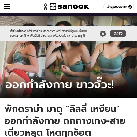
ข่าวบันเทิง
เข้าสู่ระบบสมาชิก
หมวดอื่นๆ
//s.isanook.com/ns/0/ud/1896/9482542/sanook_thumbnail_2023(1).jpg
Sanook
//s.isanook.com/sr/0/images/logo-
600
60
new-
sanook.png
เว็บไซต์นี้ใช้คุกกี้
เพื่อให้ท่านได้รับประสบการณ์การใช้งานที่ดีที่สุดบน เว็บไซต์
ตกลง
ของเรา โปรดศึกษาเพิ่มเติมที่
นโยบายความเป็นส่วนตัว
และ
นโยบายคุกกี้
พักดราม่า มาดู "ลิลลี่ เหงียน"
ออกกำลังกาย ถกกางเกง-สาย
เดี่ยวหลุด โหดทุกช็อต