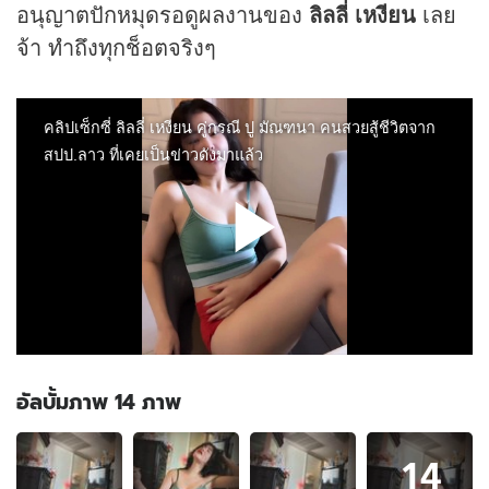
อนุญาตปักหมุดรอดูผลงานของ
ลิลลี่ เหงียน
เลย
จ้า ทำถึงทุกช็อตจริงๆ
อัลบั้มภาพ 14 ภาพ
อัลบั้ม
14
ภาพ