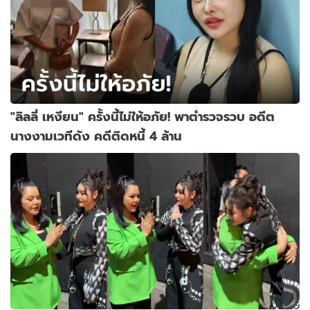
"ลิลลี่ เหงียน" ครั้งนี้ไม่ให้อภัย! พาตำรวจรวบ อดีต
นางงามเวทีดัง คดีติดหนี้ 4 ล้าน