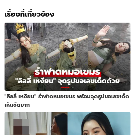
เรื่องที่เกี่ยวข้อง
"ลิลลี่ เหงียน" รำฟาดหมอเขมร พร้อมจุดธูปขอเลขเด็ด
เห็นชัดมาก