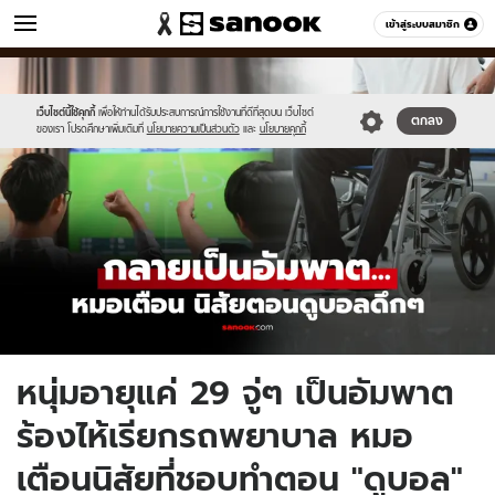
ข่าว
เข้าสู่ระบบสมาชิก
หมวดอื่นๆ
//s.isanook.com/ns/0/ud/1896/9480118/newnewnewnewnewnewnew-
Sanook
//s.isanook.com/sr/0/images/logo-
600
60
thumbna.jpg
new-
sanook.png
เว็บไซต์นี้ใช้คุกกี้
เพื่อให้ท่านได้รับประสบการณ์การใช้งานที่ดีที่สุดบน เว็บไซต์
ตกลง
ของเรา โปรดศึกษาเพิ่มเติมที่
นโยบายความเป็นส่วนตัว
และ
นโยบายคุกกี้
หนุ่มอายุแค่ 29 จู่ๆ เป็นอัมพาต
ร้องไห้เรียกรถพยาบาล หมอ
เตือนนิสัยที่ชอบทำตอน "ดูบอล"