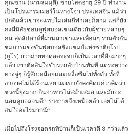
คุณชาน (นามสมมุติ) ชายโสดอายุ 29 ปี ทำงาน
เป็นโปรแกรมเมอร์ในหางโจว ประเทศจีน แม้ว่า
ปกติแล้วเขาจะแทบไม่เล่น
กีฬา
เลยก็ตาม แต่ก็ยัง
คงมีนิสัยชอบดูฟุตบอลเช่นเดียวกับผู้ชายหลายๆ
คน สุดสัปดาห์ที่ผ่านมาเขาและเพื่อนๆ รวมตัวกัน
ชมการแข่งขันฟุตบอลชิงแชมป์แห่งชาติยุโรป
(ยูโร) กว่าถ่ายทอดสดจะจบก็เป็นเวลาที่ดึกมากๆ
แล้ว เขาตัดสินใจขับรถกลับบ้านทันที แต่ระหว่าง
ทางจู่ๆ ก็รู้สึกเหนื่อยและเหงื่อซึมไปทั้งตัว ทั้งที่
อากาศไม่ได้ร้อนเลย แต่เขายังคงคิดแค่ว่าคิดว่า
ช่วงนี้ยุ่งมาก กินอาหารไม่สม่ำเสมอ และมักจะ
นอนดูบอลจนดึก ร่างกายจึงเหนื่อยล้า เลยไม่ได้
สนใจอะไรมากนัก
เมื่อไปถึงโรงจอดรถที่บ้านก็เป็นเวลาตี 3 กว่าแล้ว