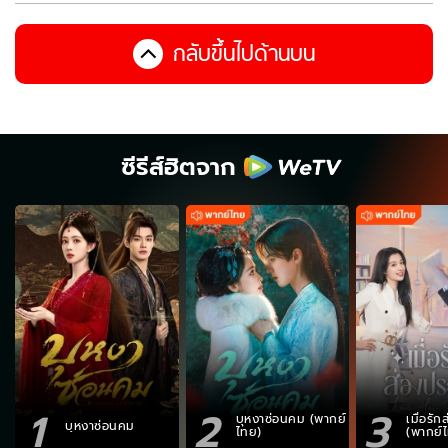
กลับขึ้นไปด้านบน
ซีรีส์ฮิตจาก
1
2
3
บุหงาซ่อนคม (พากย์
เมื่อรั
บุหงาซ่อนคม
ไทย)
(พากย์