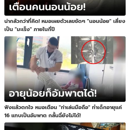
น่ากลัวกว่าที่คิด! หมอเผยตัวเลขชัดๆ "นอนน้อย" เสี่ยง
เป็น "มะเร็ง" ภายในกี่ปี
ฟังแล้วตกใจ หมอเตือน "ท่าเล่นมือถือ" ทำเด็กอายุแค่
16 แทบเป็นอัมพาต กลั้นฉี่ยังไม่ได้!