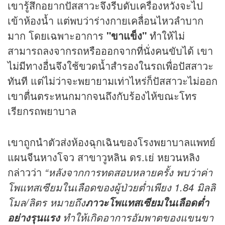
เขารู้สึกอยากปัสสาวะจึงรีบดับเครื่องหวังจะไป
เข้าห้องน้ำ แต่พบว่าร่างกายเคลื่อนไหวลำบาก
มาก โดยเฉพาะอาการ
"ขาแข็ง"
ทำให้ไม่
สามารถลงจากรถหรือออกจากที่นั่งคนขับได้ เขา
ไม่มีทางอื่นจึงใช้ขวดน้ำสำรองในรถเพื่อปัสสาวะ
ทันที แต่ไม่ว่าจะพยายามเท่าไหร่ก็ปัสสาวะไม่ออก
เขาตื่นตระหนกมากจนถึงกับร้องไห้ขณะโทร
เรียกรถพยาบาล
เขาถูกนำตัวส่งห้องฉุกเฉินของโรงพยาบาลแพทย์
แผนจีนหางโจว สาขาวูหลิน ดร.เย่ หยวนหลิง
กล่าวว่า
“หลังจากการทดสอบหลายครั้ง พบว่าค่า
โพแทสเซียมในเลือดของผู้ป่วยต่ำเพียง 1.84 มิลลิ
โมล/ลิตร หมายถึง
ภาวะโพแทสเซียมในเลือดต่ำ
ทำให้เกิดอาการอัมพาตของแขนขา
อย่างรุนแรง