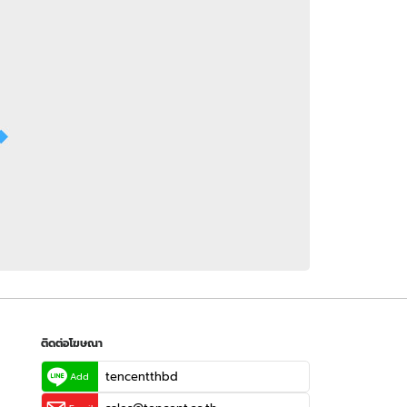
 WeTV
ติดต่อโฆษณา
tencentthbd
sales@tencent.co.th
รา
ร้องเรียนเนื้อหาไม่เหมาะสม
แนะนำติชม แจ้งปัญหาการใช้งาน
ติดต่อโฆษณา
tencentthbd
Add