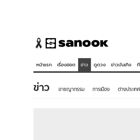
หน้าแรก
เรื่องฮอต
ข่าว
ดูดวง
ข่าวบันเทิง
ก
ข่าว
ข่าว
ดูดวง - 
อาชญากรรม
การเมือง
ต่างประเทศ
เรื่องฮอต
ดูดวง
ข่าว
หวยไทย
ข่าวบันเทิง
สถิติหวยไท
ข่าวกีฬา
หวยลาว
ข่าวเศรษฐกิจ