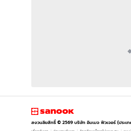
อัปเดตจีน
เช็กข่าวชัวร์
ติดตามสนุกโซเชี
ดาวน์โหลดสนุกแอปฟรี
สงวนลิขสิทธิ์ ©
2569
บริษัท อิมเมจ ฟิวเจอร์ (ประเทศไทย) จำกัด
สงวนลิขสิทธิ์ ©
2569
บริษัท อิมเมจ ฟิวเจอร์ (ประเ