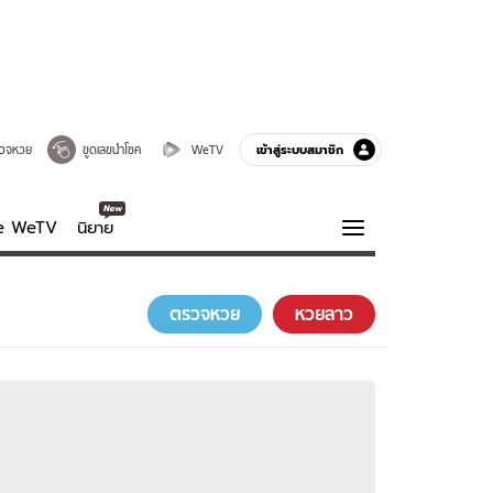
เข้าสู่ระบบสมาชิก
วจหวย
ขูดเลขนำโชค
WeTV
ve WeTV
นิยาย
รบรส
ความรู้รอบตัว
ตรวจหวย
หวยลาว
ฮาวทู
กูรู-รอบรู้