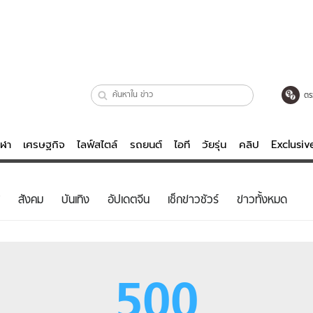
ตร
ีฬา
เศรษฐกิจ
ไลฟ์สไตล์
รถยนต์
ไอที
วัยรุ่น
คลิป
Exclusi
ตรวจหวย
ไลฟ์สไตล์
บันเทิงค
สังคม
บันเทิง
อัปเดตจีน
เช็กข่าวชัวร์
ข่าวทั้งหมด
ผู้หญิง
หนัง-ละคร
ผู้ชาย
เพลง
ย
วัยรุ่น
เกมส์
500
ไอที
คลิป
รถยนต์
พอดแคสต์