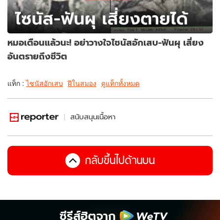
หมอเตือนแล้วนะ! อย่าวางใจไซนัสอักเสบ-ฟันผุ เสี่ยง
อันตรายถึงชีวิต
แท็ก :
ไซนัสอักเสบ
ฝีในสมอง
ดูแท็กทั้งหมด
สนับสนุนเนื้อหา
กลับขึ้นไปด้านบน
ซีรีส์ฮิตจาก