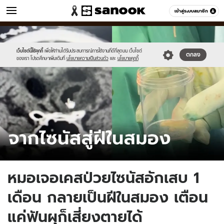
ข่าว
เข้าสู่ระบบสมาชิก
หมวดอื่นๆ
//s.isanook.com/ns/0/ud/1895/9476230/tagline-
Sanook
//s.isanook.com/sr/0/images/logo-
600
60
template-
new-
update-
sanook.png
เว็บไซต์นี้ใช้คุกกี้
เพื่อให้ท่านได้รับประสบการณ์การใช้งานที่ดีที่สุดบน เว็บไซต์
ตกลง
ของเรา โปรดศึกษาเพิ่มเติมที่
นโยบายความเป็นส่วนตัว
และ
นโยบายคุกกี้
april.jpg
หมอเจอเคสป่วยไซนัสอักเสบ 1
เดือน กลายเป็นฝีในสมอง เตือน
แค่ฟันผุก็เสี่ยงตายได้