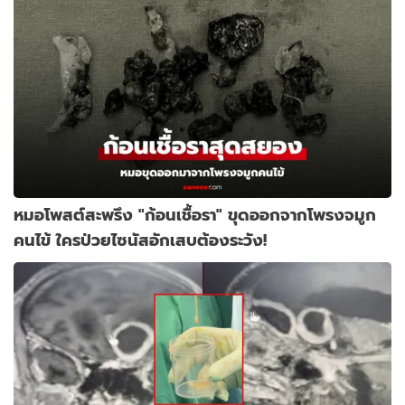
หมอโพสต์สะพรึง "ก้อนเชื้อรา" ขุดออกจากโพรงจมูก
คนไข้ ใครป่วยไซนัสอักเสบต้องระวัง!