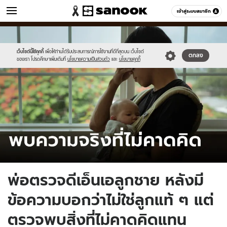
ข่าว
เข้าสู่ระบบสมาชิก
หมวดอื่นๆ
//s.isanook.com/ns/0/ud/1894/9472966/tagline-
Sanook
//s.isanook.com/sr/0/images/logo-
600
60
template-
new-
update-
sanook.png
เว็บไซต์นี้ใช้คุกกี้
เพื่อให้ท่านได้รับประสบการณ์การใช้งานที่ดีที่สุดบน เว็บไซต์
ตกลง
ของเรา โปรดศึกษาเพิ่มเติมที่
นโยบายความเป็นส่วนตัว
และ
นโยบายคุกกี้
april.jpg
พ่อตรวจดีเอ็นเอลูกชาย หลังมี
ข้อความบอกว่าไม่ใช่ลูกแท้ ๆ แต่
ตรวจพบสิ่งที่ไม่คาดคิดแทน