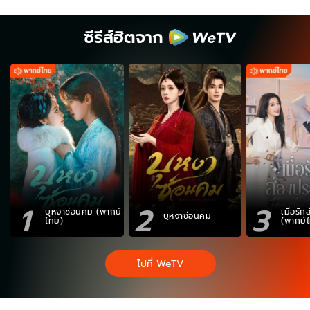
ซีรีส์ฮิตจาก
1
2
3
บุหงาซ่อนคม (พากย์
เมื่อรั
บุหงาซ่อนคม
ไทย)
(พากย์
ไปที่ WeTV