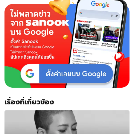
คน
ที่
2
ท้อง
โต
ชัด
มาก
จุด
นี้
มี
แต่
คน
ทาย
ได้
ลูก
สาว
เรื่องที่เกี่ยวข้อง
แน่ๆ