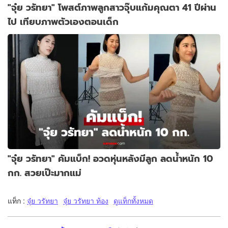
"จุ๋ย วรัทยา" โพสต์ภาพลูกสาวจุ๊บแก้มคุณตา 41 ปีผ่าน
ไป เทียบภาพตัวเองตอนเด็ก
"จุ๋ย วรัทยา" คัมแบ็ก! อวดหุ่นหลังมีลูก ลดน้ำหนัก 10
กก. สวยเป๊ะมากแม่
แท็ก :
จุ๋ย วรัทยา
จุ๋ย วรัทยา ท้อง
ดูแท็กทั้งหมด