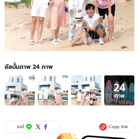
อัลบั้มภาพ 24 ภาพ
อัลบั้ม
24
ภาพ
24
ภาพ
ภาพ
ของ
"จุ๋ย
วรัท
ยา"
Copy link
แชร์
ท้อง
ลูก