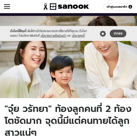
ข่าวบันเทิง
เข้าสู่ระบบสมาชิก
หมวดอื่นๆ
//s.isanook.com/ns/0/ud/1894/9472398/newproject(48).jpg
Sanook
//s.isanook.com/sr/0/images/logo-
600
60
new-
sanook.png
เว็บไซต์นี้ใช้คุกกี้
เพื่อให้ท่านได้รับประสบการณ์การใช้งานที่ดีที่สุดบน เว็บไซต์
ตกลง
ของเรา โปรดศึกษาเพิ่มเติมที่
นโยบายความเป็นส่วนตัว
และ
นโยบายคุกกี้
"จุ๋ย วรัทยา" ท้องลูกคนที่ 2 ท้อง
โตชัดมาก จุดนี้มีแต่คนทายได้ลูก
สาวแน่ๆ