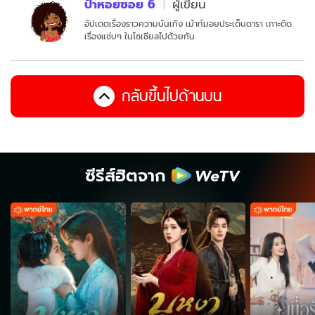
ป้าหอยซอย 6
ผู้เขียน
อัปเดตเรื่องราวความบันเทิง เม้าท์มอยประเด็นดารา เกาะติด
เรื่องแซ่บๆ ในโซเชียลไปด้วยกัน
กลับขึ้นไปด้านบน
ซีรีส์ฮิตจาก