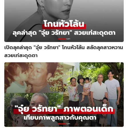
เปิดลุคล่าสุด "จุ๋ย วรัทยา" โกนหัวโล้น สลัดลุคสาวหวาน
สวยเท่สะดุดตา