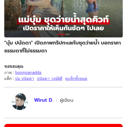
"บุ๋ม ปนัดดา" เปิดภาพทริปทะเลกับชุดว่ายน้ำ บอกราคา
ธรรมดาที่ไม่ธรรมดา
ขอขอบคุณ
ภาพ
:
boompanadda
แท็ก :
บุ๋ม ปนัดดา
ปนัดดา วงษ์ผู้ดี
ดูแท็กทั้งหมด
Wirut D.
ผู้เขียน