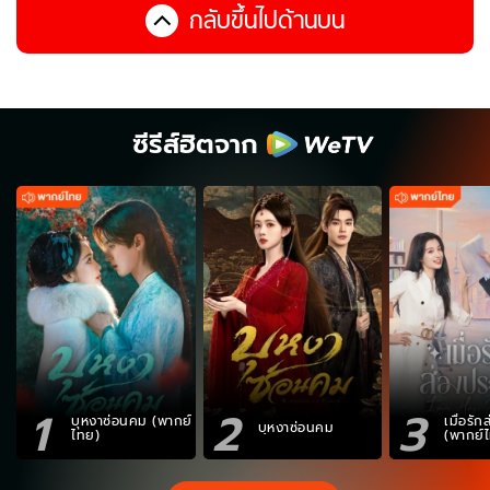
กลับขึ้นไปด้านบน
ซีรีส์ฮิตจาก
1
2
3
บุหงาซ่อนคม (พากย์
เมื่อรั
บุหงาซ่อนคม
ไทย)
(พากย์