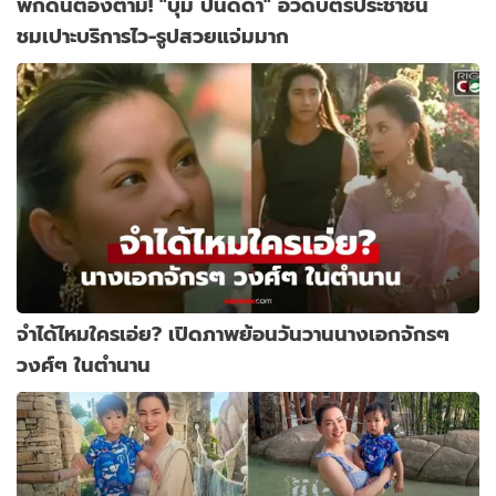
พิกัดนี้ต้องตาม! "บุ๋ม ปนัดดา" อวดบัตรประชาชน
ชมเปาะบริการไว-รูปสวยแจ่มมาก
จำได้ไหมใครเอ่ย? เปิดภาพย้อนวันวานนางเอกจักรๆ
วงศ์ๆ ในตำนาน