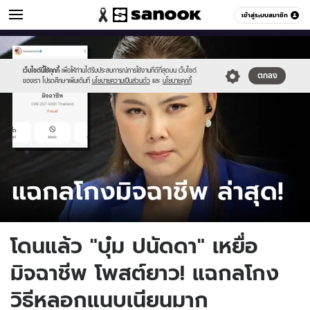
ข่าวบันเทิง
เข้าสู่ระบบสมาชิก
หมวดอื่นๆ
//s.isanook.com/ns/0/ud/1894/9472382/sanook_thumbnail_2023(1).jpg
Sanook
//s.isanook.com/sr/0/images/logo-
600
60
new-
sanook.png
เว็บไซต์นี้ใช้คุกกี้
เพื่อให้ท่านได้รับประสบการณ์การใช้งานที่ดีที่สุดบน เว็บไซต์
ตกลง
ของเรา โปรดศึกษาเพิ่มเติมที่
นโยบายความเป็นส่วนตัว
และ
นโยบายคุกกี้
โดนแล้ว "บุ๋ม ปนัดดา" เหยื่อ
มิจฉาชีพ โพสต์ยาว! แฉกลโกง
วิธีหลอกแนบเนียนมาก