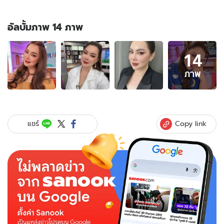
อัลบั้มภาพ 14 ภาพ
อัลบั้ม
14
ภาพ
14
ภาพ
ภาพ
ของ
โดน
แล้ว
"บุ๋ม
Copy link
แชร์
ปนัดดา"
เหยื่อ
มิจฉาชีพ
โพสต์
ยาว!
แฉ
กล
โกง
วิธี