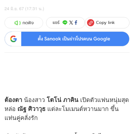
24 มิ.ย. 67 (17:31 น.)
Copy link
แชร์
กดฟัง
ตั้ง Sanook เป็นข่าวโปรดบน Google
ต้องตา
น้องสาว
โตโน่ ภาคิน
เปิดตัวแฟนหนุ่มสุด
หล่อ
ณัฐ ศิวาวุธ
แต่ละโมเมนต์หวานมาก ขึ้น
แท่นคู่คลั่งรัก