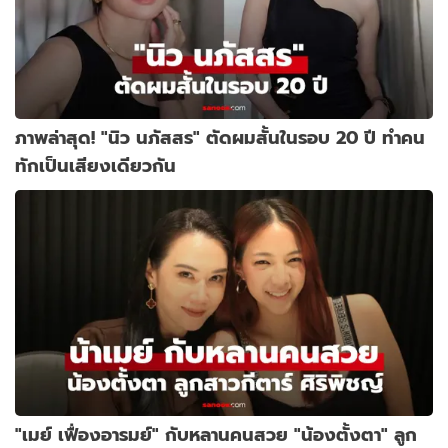
ภาพล่าสุด! "นิว นภัสสร" ตัดผมสั้นในรอบ 20 ปี ทำคน
ทักเป็นเสียงเดียวกัน
"เมย์ เฟื่องอารมย์" กับหลานคนสวย "น้องตั้งตา" ลูก