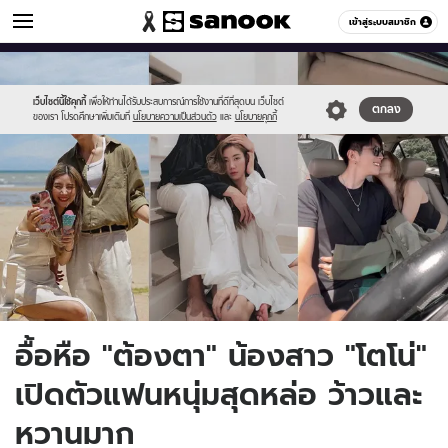
ข่าวบันเทิง
เข้าสู่ระบบสมาชิก
หมวดอื่นๆ
//s.isanook.com/ns/0/ud/1892/9460542/555.jpg
Sanook
//s.isanook.com/sr/0/images/logo-
600
60
new-
sanook.png
เว็บไซต์นี้ใช้คุกกี้
เพื่อให้ท่านได้รับประสบการณ์การใช้งานที่ดีที่สุดบน เว็บไซต์
ตกลง
ของเรา โปรดศึกษาเพิ่มเติมที่
นโยบายความเป็นส่วนตัว
และ
นโยบายคุกกี้
อื้อหือ "ต้องตา" น้องสาว "โตโน่"
เปิดตัวแฟนหนุ่มสุดหล่อ ว้าวและ
หวานมาก