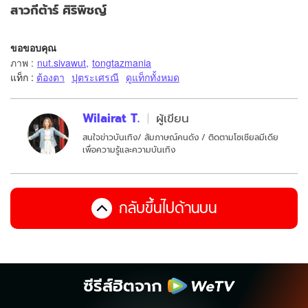
สาวกีต้าร์ ศิริพิชญ์
ขอขอบคุณ
ภาพ
:
nut.sivawut
,
tongtazmania
แท็ก :
ต้องตา
ปุตระเศรณี
ดูแท็กทั้งหมด
Wilairat T.
ผู้เขียน
สนใจข่าวบันเทิง/ สัมภาษณ์คนดัง / ติดตามโซเชียลมีเดีย
เพื่อความรู้และความบันเทิง
กลับขึ้นไปด้านบน
ซีรีส์ฮิตจาก