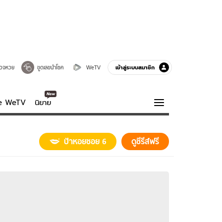
เข้าสู่ระบบสมาชิก
วจหวย
ขูดเลขนำโชค
WeTV
ve WeTV
นิยาย
รบรส
ความรู้รอบตัว
ป้าหอยซอย 6
ดูซีรีส์ฟรี
ฮาวทู
กูรู-รอบรู้