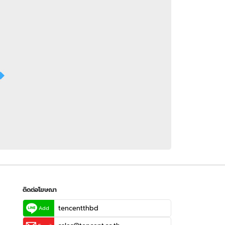
 WeTV
ติดต่อโฆษณา
tencentthbd
sales@tencent.co.th
รา
ร้องเรียนเนื้อหาไม่เหมาะสม
แนะนำติชม แจ้งปัญหาการใช้งาน
ติดต่อโฆษณา
tencentthbd
Add