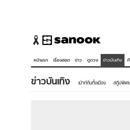
หน้าแรก
เรื่องฮอต
ข่าว
ดูดวง
ข่าวบันเทิง
ก
ข่าวบันเทิง
ข่าว
ดูดวง - 
เม้าท์กันทั้งเมือง
สกู๊ปพิเศ
เรื่องฮอต
ดูดวง
ข่าว
หวยไทย
ข่าวบันเทิง
สถิติหวยไท
ข่าวกีฬา
หวยลาว
ข่าวเศรษฐกิจ