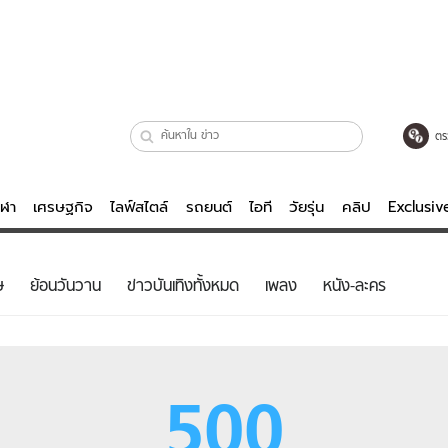
ตร
ีฬา
เศรษฐกิจ
ไลฟ์สไตล์
รถยนต์
ไอที
วัยรุ่น
คลิป
Exclusi
ตรวจหวย
ไลฟ์สไตล์
บันเทิงค
ษ
ย้อนวันวาน
ข่าวบันเทิงทั้งหมด
เพลง
หนัง-ละคร
ผู้หญิง
หนัง-ละคร
ผู้ชาย
เพลง
ย
วัยรุ่น
เกมส์
500
ไอที
คลิป
รถยนต์
พอดแคสต์