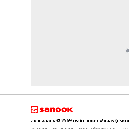
อัปเดตจีน
เช็กข่าวชัวร์
ติดตามสนุกโซเชี
ดาวน์โหลดสนุกแอปฟรี
สงวนลิขสิทธิ์ ©
2569
บริษัท อิมเมจ ฟิวเจอร์ (ประเทศไทย) จำกัด
สงวนลิขสิทธิ์ ©
2569
บริษัท อิมเมจ ฟิวเจอร์ (ประเ