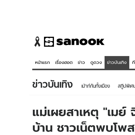
หน้าแรก
เรื่องฮอต
ข่าว
ดูดวง
ข่าวบันเทิง
ก
ข่าวบันเทิง
ข่าว
ดูดวง - 
เม้าท์กันทั้งเมือง
สกู๊ปพิเศ
เรื่องฮอต
ดูดวง
ข่าว
หวยไทย
แม่เผยสาเหตุ "เมย์ 
ข่าวบันเทิง
สถิติหวยไท
บ้าน ชาวเน็ตพบโพสต
ข่าวกีฬา
หวยลาว
ข่าวเศรษฐกิจ