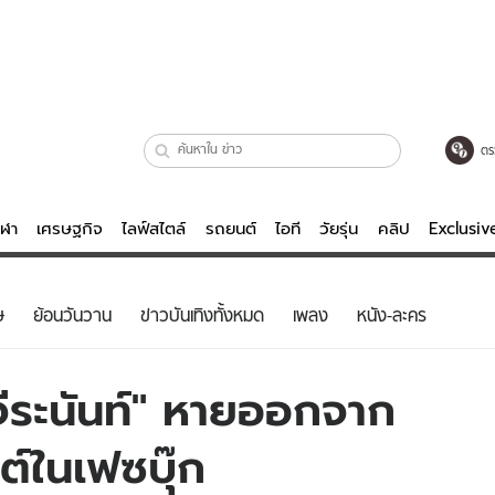
ตร
ีฬา
เศรษฐกิจ
ไลฟ์สไตล์
รถยนต์
ไอที
วัยรุ่น
คลิป
Exclusi
ตรวจหวย
ไลฟ์สไตล์
บันเทิงค
ษ
ย้อนวันวาน
ข่าวบันเทิงทั้งหมด
เพลง
หนัง-ละคร
ผู้หญิง
หนัง-ละคร
ผู้ชาย
เพลง
จีระนันท์" หายออกจาก
ย
วัยรุ่น
เกมส์
์ในเฟซบุ๊ก
ไอที
คลิป
รถยนต์
พอดแคสต์