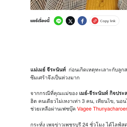
แชร์เรื่องนี้
Copy link
ก่อนเกิดเหตุทะเลาะกับลูก
แม่เมย์ จีระนันท์
ซึมเศร้าจึงเป็นห่วงมาก
จากกรณีที่คุณแม่ของ
เมย์-จีระนันท์ กิจประ
ฮิต คนเดียวไม่เหงาเท่า 3 คน, เทียนไข, นอ
ช่วยเหลือผ่านเฟซบุ๊ค
Vagee Thunyacharoe
กระทั่ง เพจ
ข่าว
เพชรบุรี 24 ชั่วโมง ได้ไลฟ