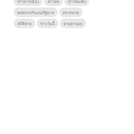
ข่าวการเมือง
ข่าวสด
ข่าวบันเทิง
ผลสลากกินแบ่งรัฐบาล
ตรวจหวย
สถิติหวย
ข่าววันนี้
หวยฮานอย