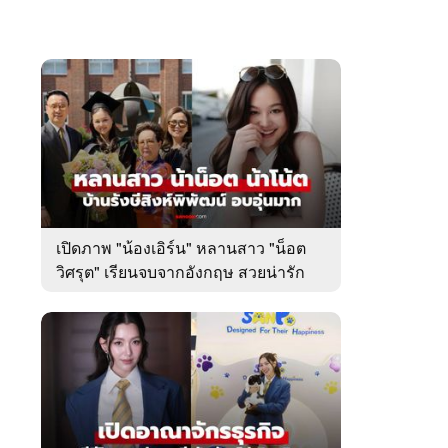
เปิดภาพ "น้องเอิร์น" หลานสาว "น็อต
วิศรุต" เรียนจบจากอังกฤษ สวยน่ารัก
มาก