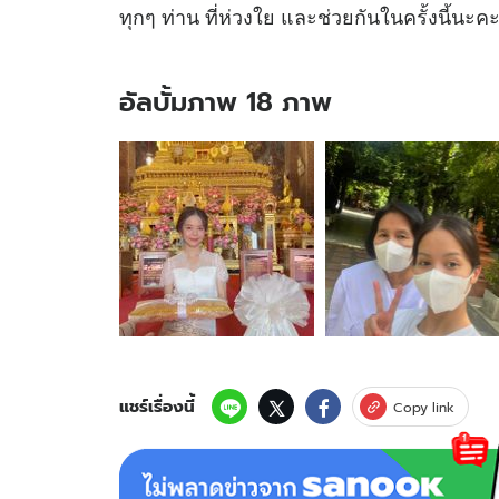
ทุกๆ ท่าน ที่ห่วงใย และช่วยกันในครั้งนี้นะคะ
อัลบั้มภาพ 18 ภาพ
อัลบั้ม
ภาพ
18
ภาพ
ของ
แม่
เผย
สาเหตุ
"เมย์
จี
ระ
นันท์"
แชร์เรื่องนี้
Copy link
หาย
ออก
จาก
บ้าน