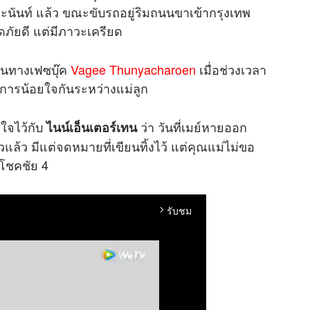
ระนันท์ แล้ว ขณะขับรถอยู่ริมถนนขาเข้ากรุงเทพ
อดภัยดี แต่มีภาวะเครียด
านทางเฟซบุ๊ค
Vagee Thunyacharoen
เมื่อช่วงเวลา
การน้อยใจกันระหว่างแม่ลูก
ดใจไว้กับ
ว่า วันที่เมย์หายออก
ไนน์เอ็นเตอร์เทน
แล้ว มีแต่จดหมายที่เขียนทิ้งไว้ แต่คุณแม่ไม่ขอ
.โชคชัย 4
รับชม
arrow_forward_ios