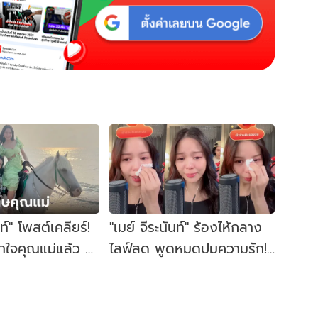
นท์" โพสต์เคลียร์!
"เมย์ จีระนันท์" ร้องไห้กลาง
าใจคุณแม่แล้ว ที่
ไลฟ์สด พูดหมดปมความรัก!
าเกิดจากอะไร?
งานหมั้นถูกยกเลิกแล้ว