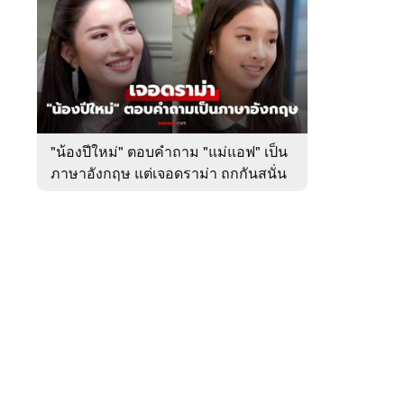
สัปดาห์
ของ
หมวด
บันเทิง
 WeTV
"น้องปีใหม่" ตอบคำถาม "แม่แอฟ" เป็น
ภาษาอังกฤษ แต่เจอดราม่า ถกกันสนั่น
ติดต่อโฆษณา
tencentthbd
sales@tencent.co.th
รา
ร้องเรียนเนื้อหาไม่เหมาะสม
แนะนำติชม แจ้งปัญหาการใช้งาน