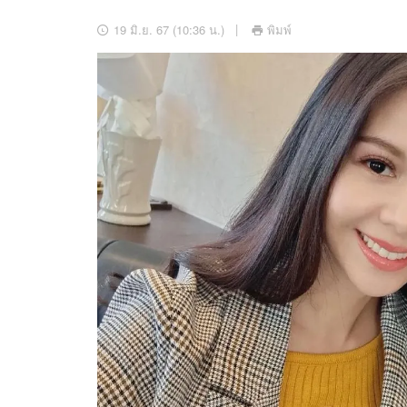
อัปเดตจีน
19 มิ.ย. 67 (10:36 น.)
พิมพ์
เช็กข่าวชัวร์
ติดตามสนุกโซเชี
ดาวน์โหลดสนุกแอปฟรี
สงวนลิขสิทธิ์ ©
2569
บริษัท อิมเมจ ฟิวเจอร์ (ประเทศไทย) จำกัด