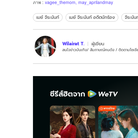
ภาพ
:
vagee_themom
,
may_aprilandmay
เมย์ จีระนันท์
เมย์ จีระนันท์ อดีตนักร้อง
จีระนัน
Wilairat T.
ผู้เขียน
สนใจข่าวบันเทิง/ สัมภาษณ์คนดัง / ติดตามโซเชีย
ซีรีส์ฮิตจาก