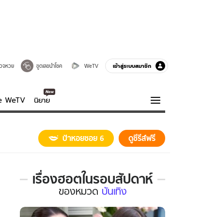
เข้าสู่ระบบสมาชิก
วจหวย
ขูดเลขนำโชค
WeTV
ve WeTV
นิยาย
รบรส
ความรู้รอบตัว
ป้าหอยซอย 6
ดูซีรีส์ฟรี
ฮาวทู
กูรู-รอบรู้
เรื่องฮอตในรอบสัปดาห์
เรื่อง
ของ
หมวด
บันเทิง
ฮอต
ใน
รอบ