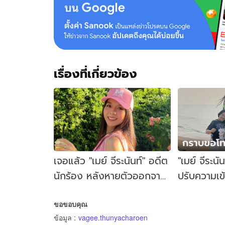
ชาว
เน็ต
พบ
โพสต์
ใน
เฟ
เรื่องที่เกี่ยวข้อง
ซบุ๊ก
เจอแล้ว "เมย์ จีระนันท์" อดีต
"เมย์ จีระนั
นักร้อง หลังหายตัวออกจาก
ปรับความเข้
บ้าน พบมีอาการเครียด
ผ่านมาปัญห
ขอขอบคุณ
ข้อมูล
:
vagee.thunyacharoen