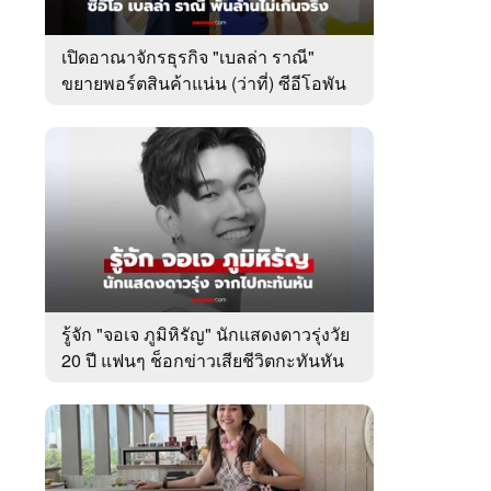
เปิดอาณาจักรธุรกิจ "เบลล่า ราณี"
ขยายพอร์ตสินค้าแน่น (ว่าที่) ซีอีโอพัน
ล้านเคียงข้าง "วิล ชวิณ"
รู้จัก "จอเจ ภูมิหิรัญ" นักแสดงดาวรุ่งวัย
20 ปี แฟนๆ ช็อกข่าวเสียชีวิตกะทันหัน