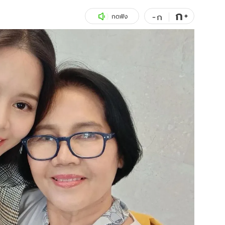
ก
สุขภาพ
+
ดูทีวี
-
ก
กดฟัง
เที่ยว-กิน
WeTV
Tasteful Thailand
Exclusive
Sanook Choice
นิยาย
ยลได้ที่
ร่วมงานกับเ