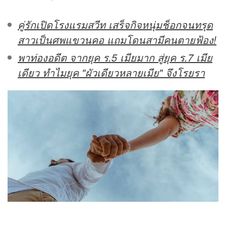
คู่รักเปิดโรงแรมสวีท เสร็จกิจหนุ่มช็อกจนทรุด
สาวเป็นศพแขวนคอ แถมโดนสามีคนตายฟ้อง!
พาท่องอดีต จากยุค ร.5 เมียมาก สู่ยุค ร.7 เมีย
เดียว ทำไมยุค "ผัวเดียวหลายเมีย" จึงโรยรา