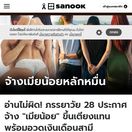
ข่าว
เข้าสู่ระบบสมาชิก
หมวดอื่นๆ
//s.isanook.com/ns/0/ud/1888/9442790/tagline-
Sanook
//s.isanook.com/sr/0/images/logo-
600
60
template-
new-
update-
sanook.png
เว็บไซต์นี้ใช้คุกกี้
เพื่อให้ท่านได้รับประสบการณ์การใช้งานที่ดีที่สุดบน เว็บไซต์
ตกลง
ของเรา โปรดศึกษาเพิ่มเติมที่
นโยบายความเป็นส่วนตัว
และ
นโยบายคุกกี้
april.jpg
อ่านไม่ผิด! ภรรยาวัย 28 ประกาศ
จ้าง "เมียน้อย" ขึ้นเตียงแทน
พร้อมอวดเงินเดือนสามี