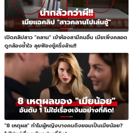
เปิดคลิปสาว "คลาน" เข้าห้องสามีคนอื่น เมียเพิ่งคลอด
ดูกล้องช้ำใจ ลุยฟ้องชู้ครึ่งล้าน!!
"8 เหตุผล" ทำไมผู้หญิงบางคนถึงยอมเป็นเมียน้อย?