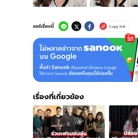
ริโอ"
หน้า
เด็ก
ลง
แชร์เรื่องนี้
Copy link
อีก
แล้ว!
สวย
หวาน
ละมุน
ยิ่ง
มอง
ยิ่ง
ว้า
ว
เรื่องที่เกี่ยวข้อง
จริงๆ