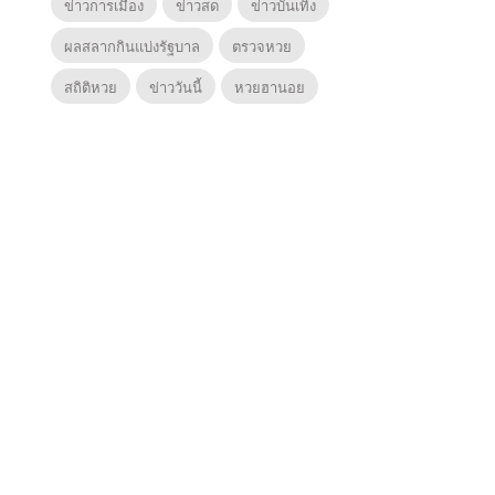
ข่าวการเมือง
ข่าวสด
ข่าวบันเทิง
ผลสลากกินแบ่งรัฐบาล
ตรวจหวย
สถิติหวย
ข่าววันนี้
หวยฮานอย