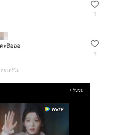
โคล เทริโอ
รับชม
arrow_forward_ios