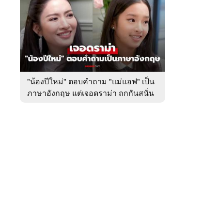
สัปดาห์
ของ
หมวด
บันเทิง
 WeTV
"น้องปีใหม่" ตอบคำถาม "แม่แอฟ" เป็น
ภาษาอังกฤษ แต่เจอดราม่า ถกกันสนั่น
ติดต่อโฆษณา
tencentthbd
sales@tencent.co.th
รา
ร้องเรียนเนื้อหาไม่เหมาะสม
แนะนำติชม แจ้งปัญหาการใช้งาน