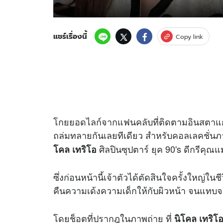
แชร์เรื่องนี้
Copy link
โกยยอดไลก์จากแฟนคลับที่ติดตามอินสตา
ถล่มทลายกันเลยทีเดียว สำหรับคอลเลคชั่นภ
ศิลปินซุปตาร์ ยุค 90's ดีกรีคุณแม
โคล เทริโอ
ซึ่งก่อนหน้านี้เจ้าตัวได้ตัดสินใจครั้งใหญ่
คืนความเด้งความเด็กให้กับผิวหน้า จนแทบจะล
โดยช็อตที่ปรากฎในภาพถ่าย ที่
นิโคล เทริโ