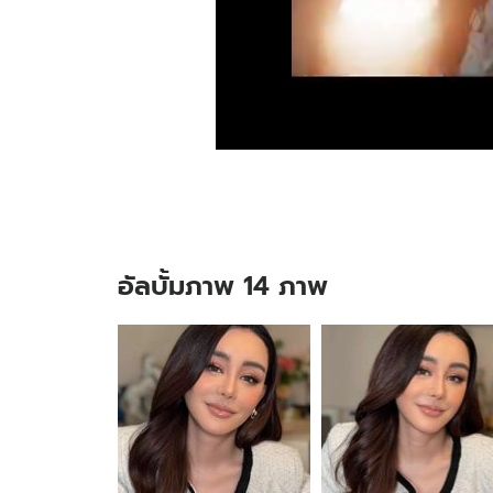
อัลบั้มภาพ 14 ภาพ
อัลบั้ม
ภาพ
14
ภาพ
ของ
"นิ
โคล
เท