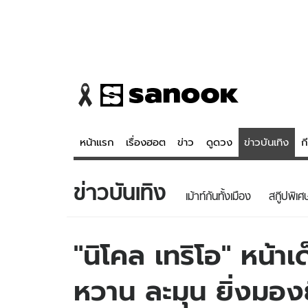
หน้าแรก
เรื่องฮอต
ข่าว
ดูดวง
ข่าวบันเทิง
ก
ข่าวบันเทิง
ข่าว
ดูดวง - 
เม้าท์กันทั้งเมือง
สกู๊ปพิเศ
เรื่องฮอต
ดูดวง
ข่าว
หวยไทย
"นิโคล เทริโอ" หน้า
ข่าวบันเทิง
สถิติหวยไท
หวาน ละมุน ยิ่งมองย
ข่าวกีฬา
หวยลาว
ข่าวเศรษฐกิจ