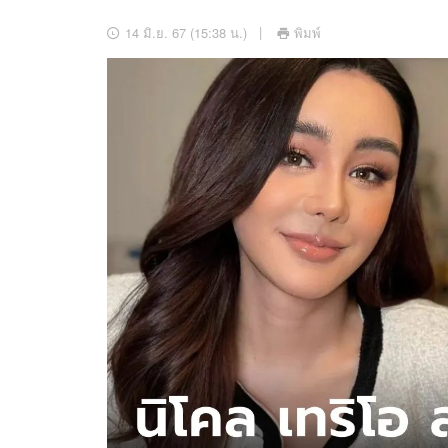
อัปเดตจีน
14 มิ.ย. 67 (15:38 น.)
พิมพ์
เช็กข่าวชัวร์
ติดตามสนุกโซเชี
ดาวน์โหลดสนุกแอปฟรี
สงวนลิขสิทธิ์ ©
2569
บริษัท อิมเมจ ฟิวเจอร์ (ประเทศไทย) จำกัด