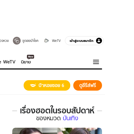
เข้าสู่ระบบสมาชิก
วจหวย
ขูดเลขนำโชค
WeTV
ve WeTV
นิยาย
รบรส
ความรู้รอบตัว
ป้าหอยซอย 6
ดูซีรีส์ฟรี
ฮาวทู
กูรู-รอบรู้
เรื่องฮอตในรอบสัปดาห์
เรื่อง
ของ
หมวด
บันเทิง
ฮอต
ใน
รอบ