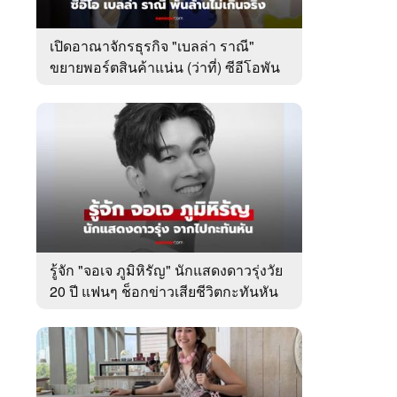
เปิดอาณาจักรธุรกิจ "เบลล่า ราณี"
ขยายพอร์ตสินค้าแน่น (ว่าที่) ซีอีโอพัน
ล้านเคียงข้าง "วิล ชวิณ"
รู้จัก "จอเจ ภูมิหิรัญ" นักแสดงดาวรุ่งวัย
20 ปี แฟนๆ ช็อกข่าวเสียชีวิตกะทันหัน