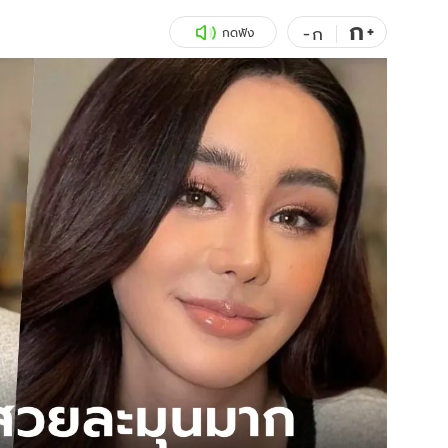
ก
สุขภาพ
+
ดูทีวี
-
ก
กดฟัง
เที่ยว-กิน
WeTV
Tasteful Thailand
Exclusive
Sanook Choice
นิยาย
ยลได้ที่
ร่วมงานกับเ