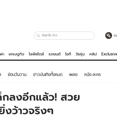
ตร
ีฬา
เศรษฐกิจ
ไลฟ์สไตล์
รถยนต์
ไอที
วัยรุ่น
คลิป
Exclusi
ตรวจหวย
ไลฟ์สไตล์
บันเทิงค
ษ
ย้อนวันวาน
ข่าวบันเทิงทั้งหมด
เพลง
หนัง-ละคร
ผู้หญิง
หนัง-ละคร
ผู้ชาย
เพลง
เด็กลงอีกแล้ว! สวย
ย
วัยรุ่น
เกมส์
ิ่งว้าวจริงๆ
ไอที
คลิป
รถยนต์
พอดแคสต์