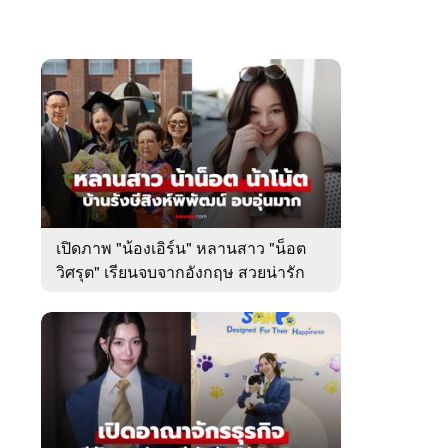
เปิดภาพ "น้องเอิร์น" หลานสาว "น็อต
วิศรุต" เรียนจบจากอังกฤษ สวยน่ารัก
มาก