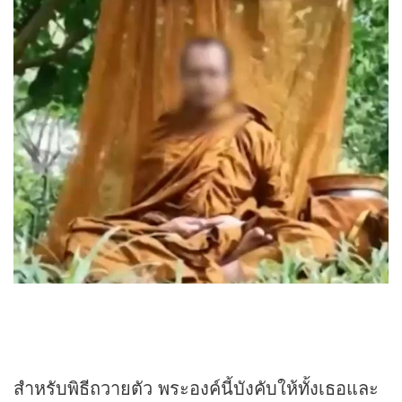
สำหรับพิธีถวายตัว พระองค์นี้บังคับให้ทั้งเธอและ