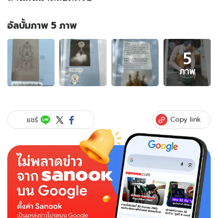
อัลบั้มภาพ 5 ภาพ
อัลบั้ม
5
ภาพ
5
ภาพ
ภาพ
ของ
เกิด
อะไร
ขึ้น!
Copy link
แชร์
สรุป
“ลัทธิ
ถวาย
ตัว
เพชรบูรณ์”
หลอก
เสีย
ตัว
เสีย
ผัว