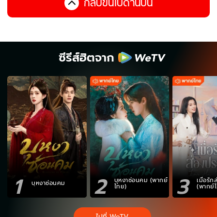
กลับขึ้นไปด้านบน
ซีรีส์ฮิตจาก
1
2
3
บุหงาซ่อนคม (พากย์
เมื่อรั
บุหงาซ่อนคม
ไทย)
(พากย์
ไปที่ WeTV