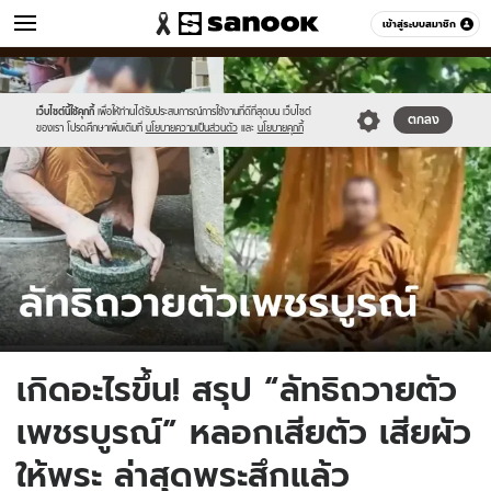
ข่าว
เข้าสู่ระบบสมาชิก
หมวดอื่นๆ
//s.isanook.com/ns/0/ud/1887/9437342/831948.jpg
Sanook
//s.isanook.com/sr/0/images/logo-
600
60
new-
sanook.png
เว็บไซต์นี้ใช้คุกกี้
เพื่อให้ท่านได้รับประสบการณ์การใช้งานที่ดีที่สุดบน เว็บไซต์
ตกลง
ของเรา โปรดศึกษาเพิ่มเติมที่
นโยบายความเป็นส่วนตัว
และ
นโยบายคุกกี้
เกิดอะไรขึ้น! สรุป “ลัทธิถวายตัว
เพชรบูรณ์” หลอกเสียตัว เสียผัว
ให้พระ ล่าสุดพระสึกแล้ว