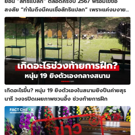
ย้อน “ลัทธิแปลก” ตลอดครึ่งปี 2567 พร้อมไขข้อ
สงสัย “ทำไมถึงมีคนเชื่อลัทธิแปลก” เพราะแค่งมงาย
จริงหรอ์?
เกิดอะไรขึ้น? หนุ่ม 19 ยิงตัวเองในสนามยิงปืนค่ายสุร
นารี วงจรปิดเผยภาพชวนอึ้ง ช่วงท้ายการฝึก