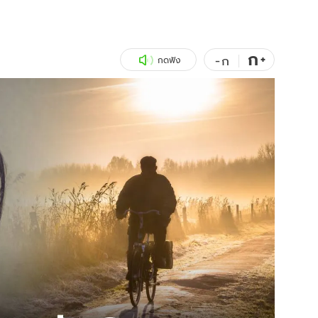
สุขภาพ
ดูทีวี
เที่ยว-กิน
WeTV
ก
+
-
ก
กดฟัง
Tasteful Thailand
Exclusive
Sanook Choice
นิยาย
ยลได้ที่
ร่วมงานกับเ