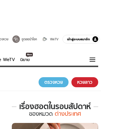
เข้าสู่ระบบสมาชิก
วจหวย
ขูดเลขนำโชค
WeTV
ve WeTV
นิยาย
รบรส
ความรู้รอบตัว
ตรวจหวย
หวยลาว
ฮาวทู
กูรู-รอบรู้
เรื่องฮอตในรอบสัปดาห์
เรื่อง
ของ
หมวด
ต่างประเทศ
ฮอต
ใน
รอบ