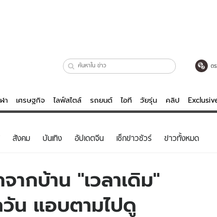
ตร
ีฬา
เศรษฐกิจ
ไลฟ์สไตล์
รถยนต์
ไอที
วัยรุ่น
คลิป
Exclusi
ตรวจหวย
ไลฟ์สไตล์
บันเทิงค
สังคม
บันเทิง
อัปเดตจีน
เช็กข่าวชัวร์
ข่าวทั้งหมด
ผู้หญิง
หนัง-ละคร
ผู้ชาย
เพลง
จากบ้าน "เวลาเดิม"
ย
วัยรุ่น
เกมส์
กวัน แอบตามไปดู
ไอที
คลิป
รถยนต์
พอดแคสต์