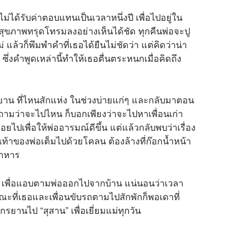
ด้รับค่าตอบแทนเป็นเวลาหนึ่งปี เพื่อไปอยู่ใน
ุขภาพทรุดโทรมลงอย่างเห็นได้ชัด ทุกคืนพ่อจะปู
 แล้วก็พึมพำคำที่เธอได้ยืนไม่ชัดว่า แต่คิดว่าน่า
ึ่งคำพูดเหล่านี้ทำให้เธอตื่นตระหนกเมื่อคิดถึง
ักรยาน ที่ไหนสักแห่ง ในช่วงบ่ายแก่ๆ และกลับมาตอน
ธอถามว่าจะไปไหน ก็บอกเพียงว่าจะไปหาเพื่อนเก่า
ไปเพื่อให้พ่ออารมณ์ดีขึ้น แต่แล้วกลับพบว่าเรื่อง
เท้าของพ่อเต็มไปด้วยโคลน ต้องล้างที่ก๊อกน้ำหน้า
อาหาร
นิท เพื่อแอบตามพ่อออกไปจากบ้าน แน่นอนว่าเวลา
ขณะที่เธอและเพื่อนขับรถตามไปสักพักก็พอเดาที่
รยานไป “สุสาน” เพื่อเยี่ยมแม่ทุกวัน