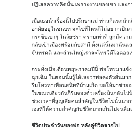
ปฏิเสธควาทคิดนั้น เพราะงานของเขา และก
เมื่อเธอนำเรื่องนี้ไปปรึกษาแม่ ท่านก็แนะนำ
อาศัยอยู่ในชนบท จะไปที่ไหนก็ไม่อยากเป็นภา
กระซิบเบาๆ ในวัยชรา ตราบเท่าที่ ลูกมีความส
กลับเข้าเมืองพร้อมกับสามี ตั้งแต่นั้นมาฉันแ
จันทรคติ และส่วนใหญ่เราจะโทรวิดีโอคอลเพ
กระทั่งเมื่อเดือนพฤษภาคมปีนี้ พ่อโทรมาแจ้ง
ฉุกเฉิน ในตอนนั้นรู้ได้เลยว่าพ่อคงตัวสั่นมาก
รีบโทรหาเพื่อนสนิทที่บ้านเกิด ขอให้มาช่วยอ
ในขณะเดียวกันก็รีบจองตั๋วเครื่องบินกลับไปบ้า
ช่วงเวลาที่สูญเสียคนสำคัญในชีวิตไปนั้นน่
เองที่ให้ความสำคัญกับชีวิตมากเกินไปจนล
ชีวิตประจำวันของพ่อ หลังคู่ชีวิตจากไป