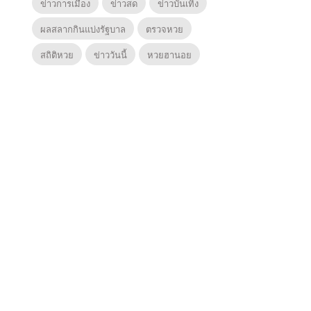
ข่าวการเมือง
ข่าวสด
ข่าวบันเทิง
ผลสลากกินแบ่งรัฐบาล
ตรวจหวย
สถิติหวย
ข่าววันนี้
หวยฮานอย