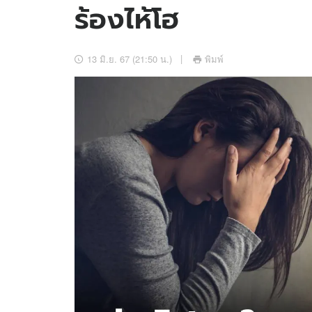
ร้องไห้โฮ
อัปเดตจีน
เช็กข่าวชัวร์
13 มิ.ย. 67 (21:50 น.)
พิมพ์
ติดตามสนุกโซเชี
ดาวน์โหลดสนุกแอปฟรี
สงวนลิขสิทธิ์ ©
2569
บริษัท อิมเมจ ฟิวเจอร์ (ประเทศไทย) จำกัด