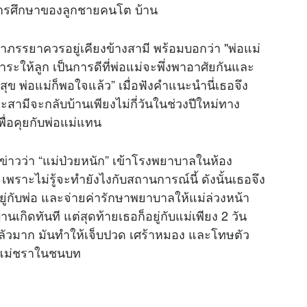
ารศึกษาของลูกชายคนโต บ้าน
ว่าภรรยาควรอยู่เคียงข้างสามี พร้อมบอกว่า "พ่อแม่
ระให้ลูก เป็นการดีที่พ่อแม่จะพึ่งพาอาศัยกันและ
ุข พ่อแม่ก็พอใจแล้ว” เมื่อฟังคำแนะนำนี่เธอจึง
ละสามีจะกลับบ้านเพียงไม่กี่วันในช่วงปีใหม่ทาง
ื่อคุยกับพ่อแม่แทน
ข่าว
ว่า “แม่ป่วยหนัก” เข้าโรงพยาบาลในห้อง
 เพราะไม่รู้จะทำยังไงกับสถานการณ์นี้ ดังนั้นเธอจึง
ยู่กับพ่อ และจ่ายค่ารักษาพยาบาลให้แม่ล่วงหน้า
นเกิดทันที แต่สุดท้ายเธอก็อยู่กับแม่เพียง 2 วัน
ากลัวมาก มันทำให้เจ็บปวด เศร้าหมอง และโทษตัว
ืมแม่ชราในชนบท