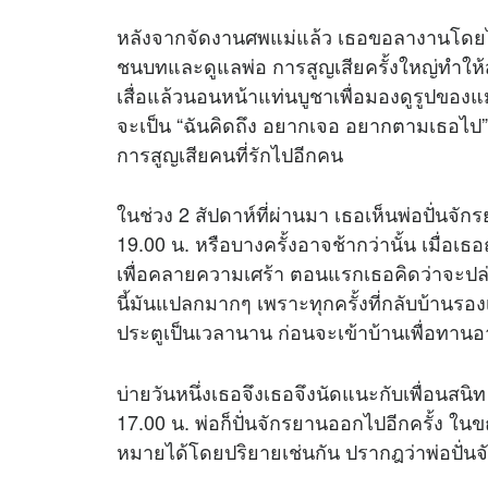
หลังจากจัดงานศพแม่แล้ว เธอขอลางานโดยไม่ไ
ชนบทและดูแลพ่อ การสูญเสียครั้งใหญ่ทำให้ส
เสื่อแล้วนอนหน้าแท่นบูชาเพื่อมองดูรูปของแม่
จะเป็น “ฉันคิดถึง อยากเจอ อยากตามเธอไป” ซ
การสูญเสียคนที่รักไปอีกคน
ในช่วง 2 สัปดาห์ที่ผ่านมา เธอเห็นพ่อปั่นจ
19.00 น. หรือบางครั้งอาจช้ากว่านั้น เมื่อเ
เพื่อคลายความเศร้า ตอนแรกเธอคิดว่าจะปล่อย
นี้มันแปลกมากๆ เพราะทุกครั้งที่กลับบ้านรอง
ประตูเป็นเวลานาน ก่อนจะเข้าบ้านเพื่อทาน
บ่ายวันหนึ่งเธอจึงเธอจึงนัดแนะกับเพื่อนส
17.00 น. พ่อก็ปั่นจักรยานออกไปอีกครั้ง ใน
หมายได้โดยปริยายเช่นกัน ปรากฎว่าพ่อปั่นจัก