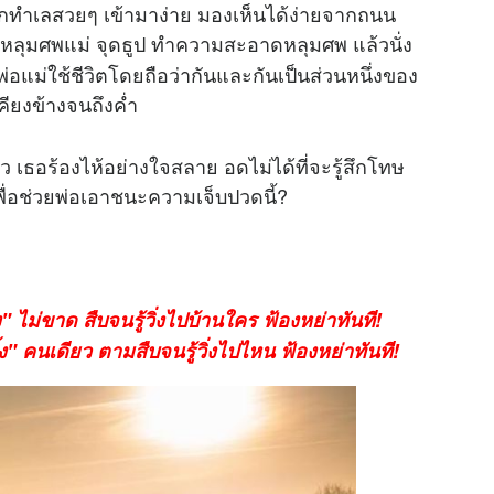
อกทำเลสวยๆ เข้ามาง่าย มองเห็นได้ง่ายจากถนน
ที่หลุมศพแม่ จุดธูป ทำความสะอาดหลุมศพ แล้วนั่ง
่พ่อแม่ใช้ชีวิตโดยถือว่ากันและกันเป็นส่วนหนึ่งของ
คียงข้างจนถึงค่ำ
 เธอร้องไห้อย่างใจสลาย อดไม่ได้ที่จะรู้สึกโทษ
พื่อช่วยพ่อเอาชนะความเจ็บปวดนี้?
 ไม่ขาด สืบจนรู้วิ่งไปบ้านใคร ฟ้องหย่าทันที!
ง" คนเดียว ตามสืบจนรู้วิ่งไปไหน ฟ้องหย่าทันที!