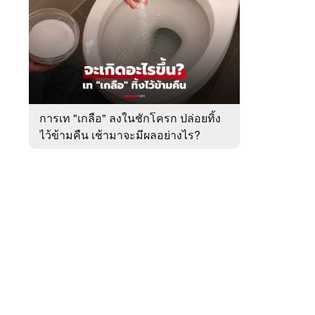
สัปดาห์
ของ
หมวด
ต่าง
 WeTV
ประเทศ
การเท "เกลือ" ลงในชักโครก ปล่อยทิ้ง
ไว้ข้ามคืน เช้ามาจะมีผลอย่างไร?
ติดต่อโฆษณา
tencentthbd
sales@tencent.co.th
รา
ร้องเรียนเนื้อหาไม่เหมาะสม
แนะนำติชม แจ้งปัญหาการใช้งาน