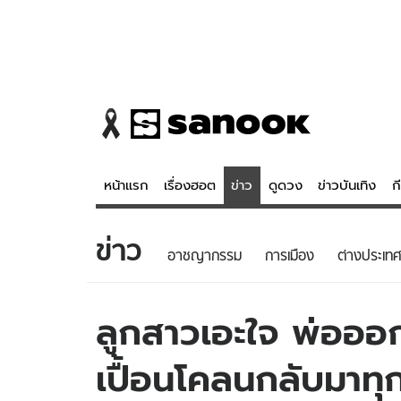
หน้าแรก
เรื่องฮอต
ข่าว
ดูดวง
ข่าวบันเทิง
ก
ข่าว
ข่าว
ดูดวง - 
อาชญากรรม
การเมือง
ต่างประเทศ
เรื่องฮอต
ดูดวง
ข่าว
หวยไทย
ลูกสาวเอะใจ พ่อออก
ข่าวบันเทิง
สถิติหวยไท
เปื้อนโคลนกลับมาทุ
ข่าวกีฬา
หวยลาว
ข่าวเศรษฐกิจ