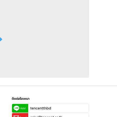
 WeTV
ติดต่อโฆษณา
tencentthbd
sales@tencent.co.th
รา
ร้องเรียนเนื้อหาไม่เหมาะสม
แนะนำติชม แจ้งปัญหาการใช้งาน
ติดต่อโฆษณา
tencentthbd
Add