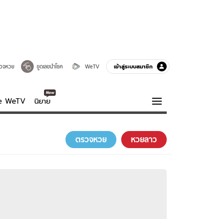
เข้าสู่ระบบสมาชิก
วจหวย
ขูดเลขนำโชค
WeTV
ve WeTV
นิยาย
รบรส
ความรู้รอบตัว
ตรวจหวย
หวยลาว
ฮาวทู
กูรู-รอบรู้