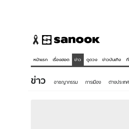
หน้าแรก
เรื่องฮอต
ข่าว
ดูดวง
ข่าวบันเทิง
ก
ข่าว
ข่าว
ดูดวง - 
อาชญากรรม
การเมือง
ต่างประเทศ
เรื่องฮอต
ดูดวง
ข่าว
หวยไทย
ข่าวบันเทิง
สถิติหวยไท
ข่าวกีฬา
หวยลาว
ข่าวเศรษฐกิจ