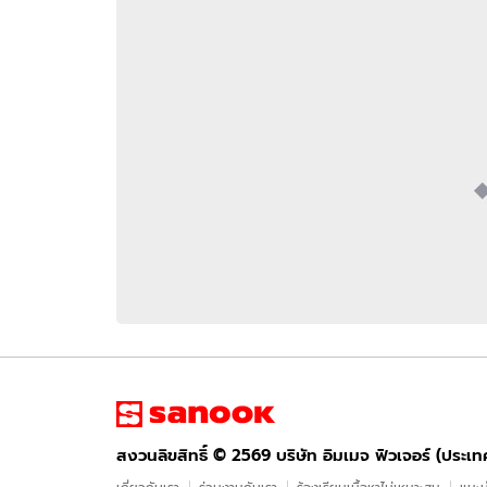
อัปเดตจีน
เช็กข่าวชัวร์
ติดตามสนุกโซเชี
ดาวน์โหลดสนุกแอปฟรี
สงวนลิขสิทธิ์ ©
2569
บริษัท อิมเมจ ฟิวเจอร์ (ประเทศไทย) จำกัด
สงวนลิขสิทธิ์ ©
2569
บริษัท อิมเมจ ฟิวเจอร์ (ประเ