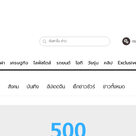
ตร
ีฬา
เศรษฐกิจ
ไลฟ์สไตล์
รถยนต์
ไอที
วัยรุ่น
คลิป
Exclusi
ตรวจหวย
ไลฟ์สไตล์
บันเทิงค
สังคม
บันเทิง
อัปเดตจีน
เช็กข่าวชัวร์
ข่าวทั้งหมด
ผู้หญิง
หนัง-ละคร
ผู้ชาย
เพลง
ย
วัยรุ่น
เกมส์
500
ไอที
คลิป
รถยนต์
พอดแคสต์