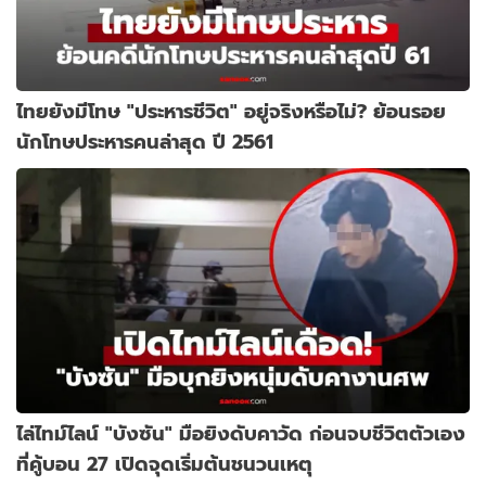
ไทยยังมีโทษ "ประหารชีวิต" อยู่จริงหรือไม่? ย้อนรอย
นักโทษประหารคนล่าสุด ปี 2561
ไล่ไทม์ไลน์ "บังซัน" มือยิงดับคาวัด ก่อนจบชีวิตตัวเอง
ที่คู้บอน 27 เปิดจุดเริ่มต้นชนวนเหตุ