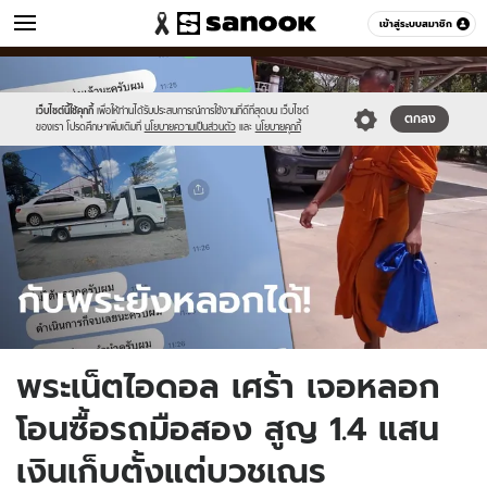
ข่าว
เข้าสู่ระบบสมาชิก
หมวดอื่นๆ
//s.isanook.com/ns/0/ud/1884/9420430/sanook_thumbnail_1200x720(2
Sanook
//s.isanook.com/sr/0/images/logo-
600
60
new-
sanook.png
เว็บไซต์นี้ใช้คุกกี้
เพื่อให้ท่านได้รับประสบการณ์การใช้งานที่ดีที่สุดบน เว็บไซต์
ตกลง
ของเรา โปรดศึกษาเพิ่มเติมที่
นโยบายความเป็นส่วนตัว
และ
นโยบายคุกกี้
พระเน็ตไอดอล เศร้า เจอหลอก
โอนซื้อรถมือสอง สูญ 1.4 แสน
เงินเก็บตั้งแต่บวชเณร