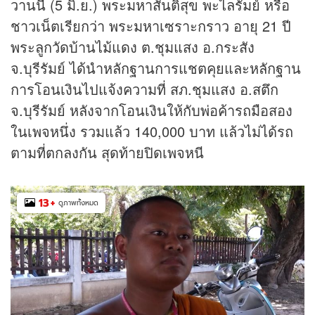
วานนี้ (5 มิ.ย.) พระมหาสันติสุข พะไลรัมย์ หรือ
ชาวเน็ตเรียกว่า พระมหาเซราะกราว อายุ 21 ปี
พระลูกวัดบ้านไม้แดง ต.ชุมแสง อ.กระสัง
จ.บุรีรัมย์ ได้นำหลักฐานการแชตคุยและหลักฐาน
การโอนเงินไปแจ้งความที่ สภ.ชุมแสง อ.สตึก
จ.บุรีรัมย์ หลังจากโอนเงินให้กับพ่อค้ารถมือสอง
ในเพจหนึ่ง รวมแล้ว 140,000 บาท แล้วไม่ได้รถ
ตามที่ตกลงกัน สุดท้ายปิดเพจหนี
13
+
ดูภาพทั้งหมด