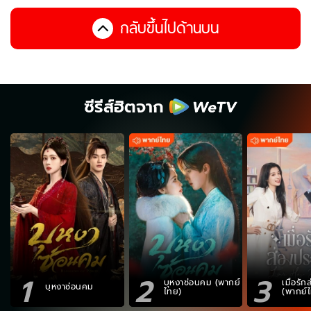
กลับขึ้นไปด้านบน
ซีรีส์ฮิตจาก
1
2
3
บุหงาซ่อนคม (พากย์
เมื่อรั
บุหงาซ่อนคม
ไทย)
(พากย์