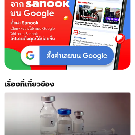
ซื้อ
รถ
มือ
สอง
สูญ
1.4
แสน
เงิน
เก็บ
ตั้งแต่
บวช
เณร
เรื่องที่เกี่ยวข้อง