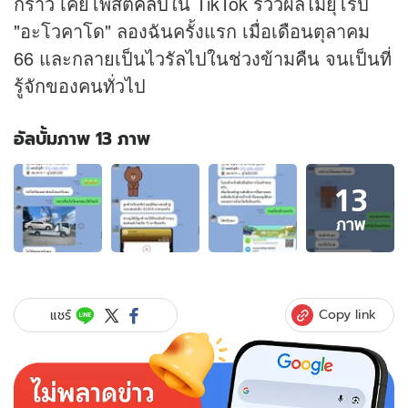
กราว เคยโพสต์
คลิป
ใน TikTok รีวิวผลไม้ยุโรป
"อะโวคาโด" ลองฉันครั้งแรก เมื่อเดือนตุลาคม
66 และกลายเป็นไวรัลไปในช่วงข้ามคืน จนเป็นที่
รู้จักของคนทั่วไป
อัลบั้มภาพ 13 ภาพ
อัลบั้ม
13
ภาพ
13
ภาพ
ภาพ
ของ
พระ
เน็ต
ไอ
Copy link
แชร์
ดอล
เศร้า
เจอ
หลอก
โอน