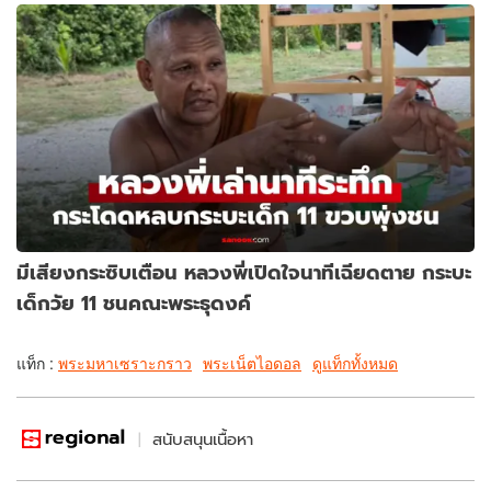
มีเสียงกระซิบเตือน หลวงพี่เปิดใจนาทีเฉียดตาย กระบะ
เด็กวัย 11 ชนคณะพระธุดงค์
แท็ก :
พระมหาเซราะกราว
พระเน็ตไอดอล
ดูแท็กทั้งหมด
สนับสนุนเนื้อหา