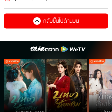
กลับขึ้นไปด้านบน
ซีรีส์ฮิตจาก