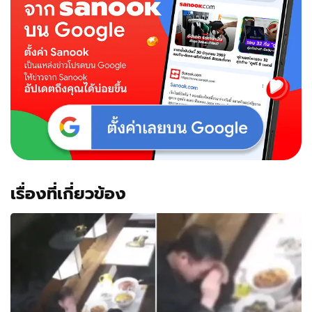
เมีย
ดิ่ง
ตึก
ทิ้ง
ลูก
กำพร้า
2
คน
รู้
ปม
กลาย
เป็น
เห็นใจ
เรื่องที่เกี่ยวข้อง