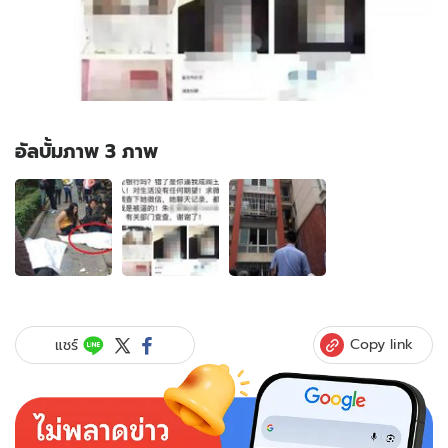
อัลบั้มภาพ 3 ภาพ
อัลบั้ม
ภาพ
3
ภาพ
ของ
ช็อก!
สามี
แสน
Copy link
แชร์
อ่อน
โยน
จู่ๆ
บังคับ
กอด