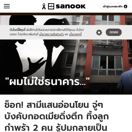
ข่าว
เข้าสู่ระบบสมาชิก
หมวดอื่นๆ
//s.isanook.com/ns/0/ud/1881/9408242/tagline-
Sanook
//s.isanook.com/sr/0/images/logo-
600
60
template-
new-
update-
sanook.png
เว็บไซต์นี้ใช้คุกกี้
เพื่อให้ท่านได้รับประสบการณ์การใช้งานที่ดีที่สุดบน เว็บไซต์
ตกลง
ของเรา โปรดศึกษาเพิ่มเติมที่
นโยบายความเป็นส่วนตัว
และ
นโยบายคุกกี้
april.jpg
ช็อก! สามีแสนอ่อนโยน จู่ๆ
บังคับกอดเมียดิ่งตึก ทิ้งลูก
กำพร้า 2 คน รู้ปมกลายเป็น