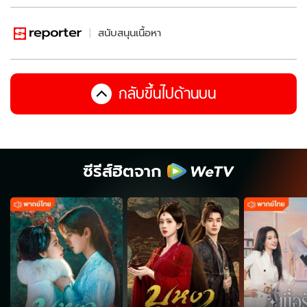
สนับสนุนเนื้อหา
กลับขึ้นไปด้านบน
ซีรีส์ฮิตจาก