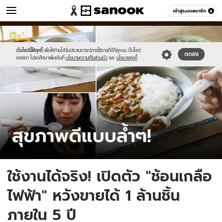
ข่าว
เข้าสู่ระบบสมาชิก
หมวดอื่นๆ
//s.isanook.com/ns/0/ud/1878/9394070/uu(3).jpg
Sanook
//s.isanook.com/sr/0/images/logo-
600
60
new-
sanook.png
เว็บไซต์นี้ใช้คุกกี้
เพื่อให้ท่านได้รับประสบการณ์การใช้งานที่ดีที่สุดบน เว็บไซต์
ตกลง
ของเรา โปรดศึกษาเพิ่มเติมที่
นโยบายความเป็นส่วนตัว
และ
นโยบายคุกกี้
ใช้งานได้จริง! เปิดตัว "ช้อนเกลือ
ไฟฟ้า" หวังขายได้ 1 ล้านชิ้น
ภายใน 5 ปี