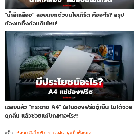
"น้ำสีเหลือง" ลอยแยกตัวบนโยเกิร์ต คืออะไร? สรุป
ต้องเททิ้งก่อนกินไหม!
เฉลยแล้ว "กระดาษ A4" ใส่ในช่องฟรีซตู้เย็น ไม่ได้ช่วย
ดูกลิ่น แล้วช่วยแก้ปัญหาอะไร?!
แท็ก :
ช้อนเกลือไฟฟ้า
ข่าวเด่น
ดูแท็กทั้งหมด