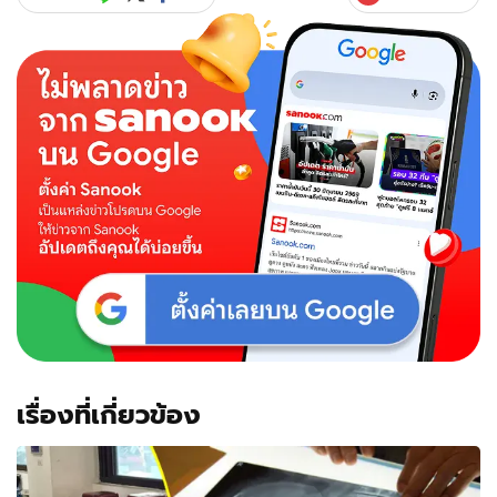
จริง!
เปิด
ตัว
"ช้อน
เกลือ
ไฟฟ้า"
หวัง
ขาย
ได้
1
ล้าน
ชิ้น
ภายใน
5
ปี
เรื่องที่เกี่ยวข้อง