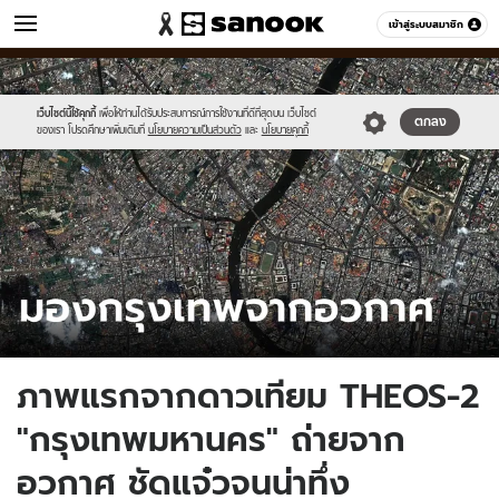
ข่าว
เข้าสู่ระบบสมาชิก
หมวดอื่นๆ
//s.isanook.com/ns/0/ud/1876/9380798/tagline-
Sanook
//s.isanook.com/sr/0/images/logo-
600
60
template-
new-
update-
sanook.png
เว็บไซต์นี้ใช้คุกกี้
เพื่อให้ท่านได้รับประสบการณ์การใช้งานที่ดีที่สุดบน เว็บไซต์
ตกลง
ของเรา โปรดศึกษาเพิ่มเติมที่
นโยบายความเป็นส่วนตัว
และ
นโยบายคุกกี้
april.jpg
ภาพแรกจากดาวเทียม THEOS-2
"กรุงเทพมหานคร" ถ่ายจาก
อวกาศ ชัดแจ๋วจนน่าทึ่ง