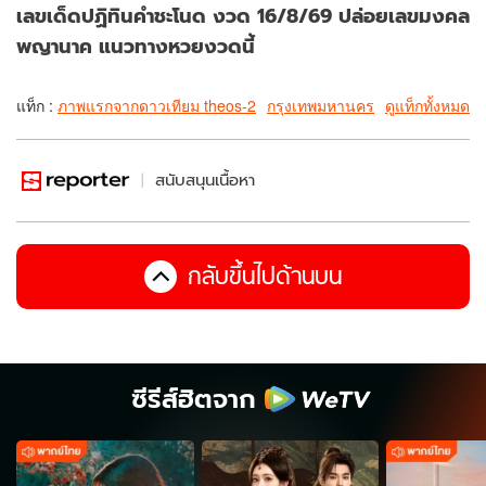
เลขเด็ดปฏิทินคำชะโนด งวด 16/8/69 ปล่อยเลขมงคล
พญานาค แนวทางหวยงวดนี้
แท็ก :
ภาพแรกจากดาวเทียม theos-2
กรุงเทพมหานคร
ดูแท็กทั้งหมด
สนับสนุนเนื้อหา
กลับขึ้นไปด้านบน
ซีรีส์ฮิตจาก