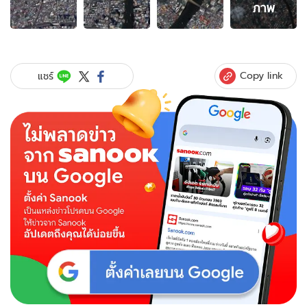
ภาพ
ภาพ
ของ
ภาพ
แรก
จาก
Copy link
แชร์
ดาวเทียม
THEOS-
2
"กรุงเทพมหานคร"
ถ่าย
จาก
อวกาศ
ชัด
แจ๋ว
จน
น่า
ทึ่ง