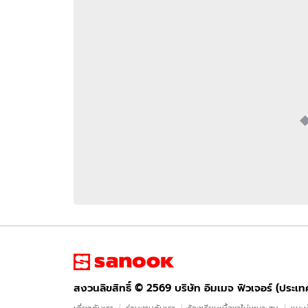
อัปเดตจีน
เช็กข่าวชัวร์
ติดตามสนุกโซเชี
ดาวน์โหลดสนุกแอปฟรี
สงวนลิขสิทธิ์ ©
2569
บริษัท อิมเมจ ฟิวเจอร์ (ประเทศไทย) จำกัด
สงวนลิขสิทธิ์ ©
2569
บริษัท อิมเมจ ฟิวเจอร์ (ประเ