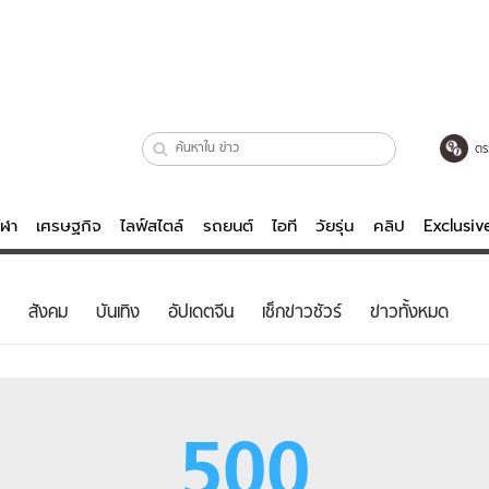
ตร
ีฬา
เศรษฐกิจ
ไลฟ์สไตล์
รถยนต์
ไอที
วัยรุ่น
คลิป
Exclusi
ตรวจหวย
ไลฟ์สไตล์
บันเทิงค
สังคม
บันเทิง
อัปเดตจีน
เช็กข่าวชัวร์
ข่าวทั้งหมด
ผู้หญิง
หนัง-ละคร
ผู้ชาย
เพลง
ย
วัยรุ่น
เกมส์
500
ไอที
คลิป
รถยนต์
พอดแคสต์