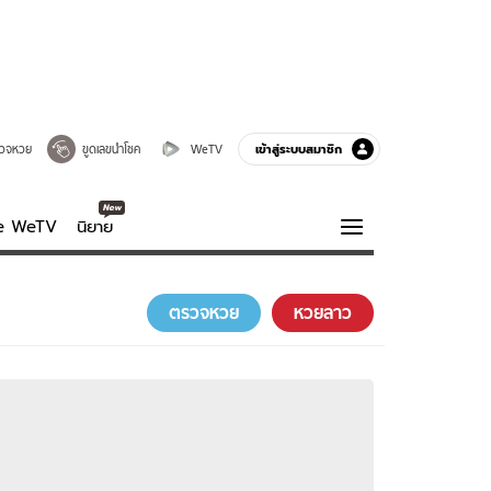
เข้าสู่ระบบสมาชิก
วจหวย
ขูดเลขนำโชค
WeTV
ve WeTV
นิยาย
รบรส
ความรู้รอบตัว
ตรวจหวย
หวยลาว
ฮาวทู
กูรู-รอบรู้