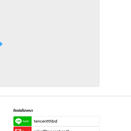
 WeTV
ติดต่อโฆษณา
tencentthbd
sales@tencent.co.th
รา
ร้องเรียนเนื้อหาไม่เหมาะสม
แนะนำติชม แจ้งปัญหาการใช้งาน
ติดต่อโฆษณา
tencentthbd
Add