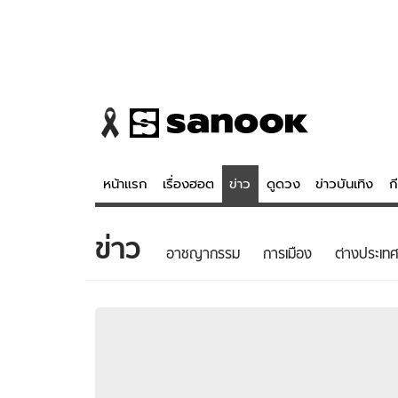
หน้าแรก
เรื่องฮอต
ข่าว
ดูดวง
ข่าวบันเทิง
ก
ข่าว
ข่าว
ดูดวง - 
อาชญากรรม
การเมือง
ต่างประเทศ
เรื่องฮอต
ดูดวง
ข่าว
หวยไทย
ข่าวบันเทิง
สถิติหวยไท
ข่าวกีฬา
หวยลาว
ข่าวเศรษฐกิจ