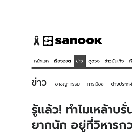
หน้าแรก
เรื่องฮอต
ข่าว
ดูดวง
ข่าวบันเทิง
ก
ข่าว
ข่าว
ดูดวง - 
อาชญากรรม
การเมือง
ต่างประเทศ
เรื่องฮอต
ดูดวง
ข่าว
หวยไทย
รู้แล้ว! ทำไมเหล้าบร
ข่าวบันเทิง
สถิติหวยไท
ยากนัก อยู่ที่วิหา
ข่าวกีฬา
หวยลาว
ข่าวเศรษฐกิจ