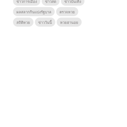
ข่าวการเมือง
ข่าวสด
ข่าวบันเทิง
ผลสลากกินแบ่งรัฐบาล
ตรวจหวย
สถิติหวย
ข่าววันนี้
หวยฮานอย