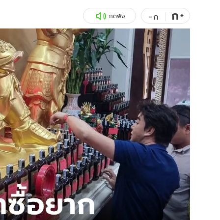
ก
สุขภาพ
+
ดูทีวี
-
ก
กดฟัง
เที่ยว-กิน
WeTV
Tasteful Thailand
Exclusive
Sanook Choice
นิยาย
ยลได้ที่
ร่วมงานกับเ