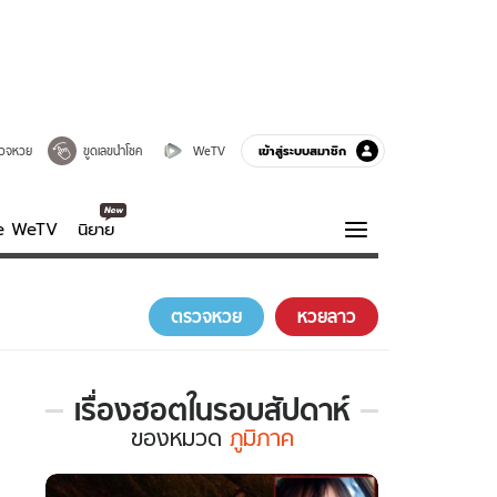
เข้าสู่ระบบสมาชิก
วจหวย
ขูดเลขนำโชค
WeTV
ve WeTV
นิยาย
รบรส
ความรู้รอบตัว
ตรวจหวย
หวยลาว
ฮาวทู
กูรู-รอบรู้
เรื่องฮอตในรอบสัปดาห์
เรื่อง
ของ
หมวด
ภูมิภาค
ฮอต
ใน
รอบ