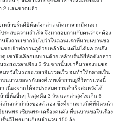
้ออื่น ๆ จนทำให้ปัจจุบันที่วิหารองค์อริยะเจ้า
ว่า 2 แสนขวดแล้ว
เหล้าบรั่นดียี่ห้อดังกล่าว เกิดมาจากมีคนมา
ม่ประสบความสำเร็จ จึงมาสอบถามกับตนว่าจะต้อง
 ตนจึงถามเขากลับไปว่าในตอนแรกที่มาบนบานขอ
อเจ้าพ่อกวนอูด้วยเหล้าจีน แต่ไม่ได้ผล ตนจึง
 เขาจึงเลือกบนบานด้วยเหล้าบรั่นดียี่ห้อดังกล่าว
นระยะเวลาเพียง 3 วัน จากนั้นเขาก็มาลองบนขอ
็จสมหวังในระยะเวลาอันรวดเร็ว จนทำให้กลายเป็น
มาบนบานขอพรกับองค์เทพเจ้ากวนอูที่วิหารแห่งนี้
ล่าว เนื่องจากได้จะประสบความสำเร็จสมหวังได้
่ห้ออื่นๆ ไวสุดคือ 3 วัน และล่าสุดไม่เกิน 6
ไม่เกินกว่ากำลังของตัวเอง ซึ่งที่ผ่านมาสถิติที่มีคนนำ
ือเฮียนพพร เซียนพระเครื่องคนดัง ที่บนบานขอในเรื่อง
รั่นดีไทยมาแก้บนจำนวน 150 ลัง