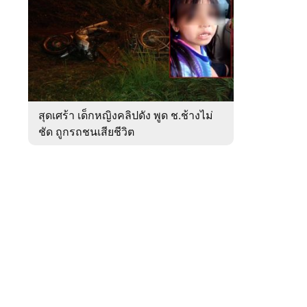
สัปดาห์
ของ
หมวด
ภูมิภาค
 WeTV
สุดเศร้า เด็กหญิงคลิปดัง พูด ช.ช้างไม่
ชัด ถูกรถชนเสียชีวิต
ติดต่อโฆษณา
tencentthbd
sales@tencent.co.th
รา
ร้องเรียนเนื้อหาไม่เหมาะสม
แนะนำติชม แจ้งปัญหาการใช้งาน