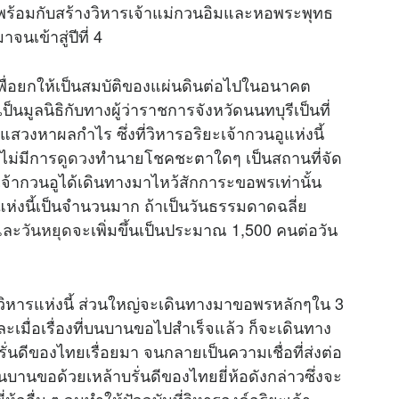
พร้อมกับสร้างวิหารเจ้าแม่กวนอิมและหอพระพุทธ
เข้าสู่ปีที่ 4
ก็เพื่อยกให้เป็นสมบัติของแผ่นดินต่อไปในอนาคต
ูลนิธิกับทางผู้ว่าราชการจังหวัดนนทบุรีเป็นที่
แสวงหาผลกำไร ซึ่งที่วิหารอริยะเจ้ากวนอูแห่งนี้
ไม่มีการ
ดูดวง
ทำนายโชคชะตาใดๆ เป็นสถานที่จัด
พเจ้ากวนอูได้เดินทางมาไหว้สักการะขอพรเท่านั้น
แห่งนี้เป็นจำนวนมาก ถ้าเป็นวันธรรมดาดฉลี่ย
และ
วันหยุด
จะเพิ่มขึ้นเป็นประมาณ 1,500 คนต่อวัน
ังวิหารแห่งนี้ ส่วนใหญ่จะเดินทางมาขอพรหลักๆใน 3
ละเมื่อเรื่องที่บนบานขอไปสำเร็จแล้ว ก็จะเดินทาง
ั่นดีของไทยเรื่อยมา จนกลายเป็นความเชื่อที่ส่งต่อ
านขอด้วยเหล้าบรั่นดีของไทยยี่ห้อดังกล่าวซึ่งจะ