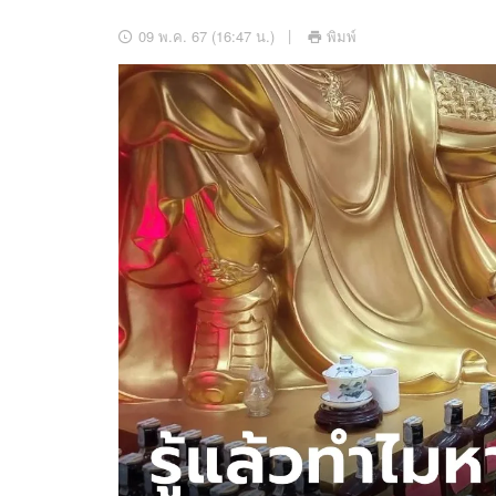
อัปเดตจีน
09 พ.ค. 67 (16:47 น.)
พิมพ์
เช็กข่าวชัวร์
ติดตามสนุกโซเชี
ดาวน์โหลดสนุกแอปฟรี
สงวนลิขสิทธิ์ ©
2569
บริษัท อิมเมจ ฟิวเจอร์ (ประเทศไทย) จำกัด