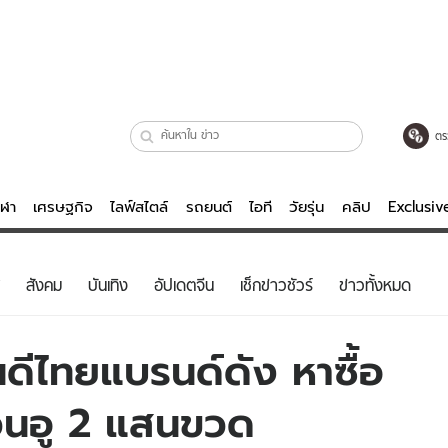
ตร
ีฬา
เศรษฐกิจ
ไลฟ์สไตล์
รถยนต์
ไอที
วัยรุ่น
คลิป
Exclusi
ตรวจหวย
ไลฟ์สไตล์
บันเทิงค
สังคม
บันเทิง
อัปเดตจีน
เช็กข่าวชัวร์
ข่าวทั้งหมด
ผู้หญิง
หนัง-ละคร
ผู้ชาย
เพลง
ั่นดีไทยแบรนด์ดัง หาซื้อ
ย
วัยรุ่น
เกมส์
รกวนอู 2 แสนขวด
ไอที
คลิป
รถยนต์
พอดแคสต์