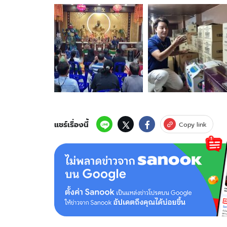
อัลบั้ม
ภาพ
10
ภาพ
ของ
รู้
แล้ว!
ทำไม
เหล้า
บรั่นดี
ไทย
แบรนด์
แชร์เรื่องนี้
Copy link
ดัง
หา
ซื้อ
ยาก
นัก
อยู่
ที่
วิหาร
กวนอู