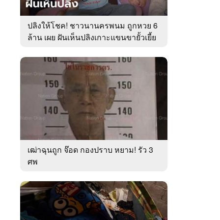
ปลิงให้โชค! ชาวนานครพนม ถูกหวย 6
ล้าน เผย ฝันเห็นปลิงเกาะแขนขายั้วเยี้ย
เฒ่าฉุนถูก จ๊อด กองปราบ หยาม! รัว 3
ศพ