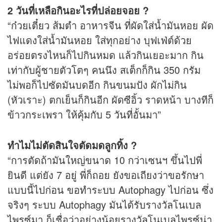
2 วันที่เหลือกินอะไรที่ปล่อยจอย ?
“ก๋วยเตี๋ยว ส้มตำ อาหารจีน ที่ผัดใส่น้ำมันหอย ผัด
ไฟแดงใส่น้ำมันหอย ใส่ทุกอย่าง บุฟเฟ่ต์ด้วย
อร่อยตรงไหนก็ไปกินหมด แล้วกินเยอะมาก กิน
เท่ากับผู้ชายตัวโตๆ คนนึง สเต็กก็กิน 350 กรัม
ไม่พอก็ไปซัดมันบดอีก กินขนมปัง ผักไม่กิน
(หัวเราะ) ตกเย็นก็กินอีก ผัดซีอิ้ว ราดหน้า บางทีก็
ข้าวกระเพรา ให้คุ้มกับ 5 วันที่อั้นมา”
ทำไมไม่ตัดสินใจตัดมดลูกทิ้ง ?
“การตัดถ้ามันใหญ่ขนาด 10 กว่าเซนฯ ขึ้นไปพี่
ยินดี แต่ยัง 7 อยู่ พี่ก็ถอย ยังขอเถียงว่าขอรักษา
แบบนี้ไปก่อน ขอทำระบบ Autophagy ไปก่อน ซึ่ง
จริงๆ ระบบ Autophagy มันได้รับรางวัลโนเบล
ไพรซ์มา ก็เชื่อว่าอย่างน้อยรางวัลโนเบลไพรซ์น่า