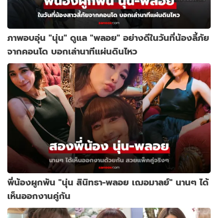
ภาพอบอุ่น "นุ่น" ดูแล "พลอย" อย่างดีในวันที่น้องลี้ภัย
จากคอนโด บอกเล่านาทีแผ่นดินไหว
พี่น้องผูกพัน "นุ่น สินิทธา-พลอย เฌอมาลย์" นานๆ ได้
เห็นออกงานคู่กัน