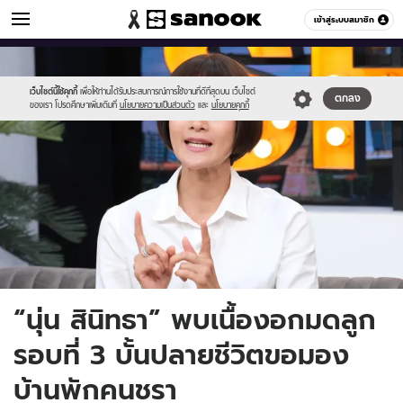
ข่าวบันเทิง
เข้าสู่ระบบสมาชิก
หมวดอื่นๆ
//s.isanook.com/ns/0/ud/1866/9332194/300.jpg
Sanook
//s.isanook.com/sr/0/images/logo-
600
60
new-
sanook.png
เว็บไซต์นี้ใช้คุกกี้
เพื่อให้ท่านได้รับประสบการณ์การใช้งานที่ดีที่สุดบน เว็บไซต์
ตกลง
ของเรา โปรดศึกษาเพิ่มเติมที่
นโยบายความเป็นส่วนตัว
และ
นโยบายคุกกี้
“นุ่น สินิทธา” พบเนื้องอกมดลูก
รอบที่ 3 บั้นปลายชีวิตขอมอง
บ้านพักคนชรา