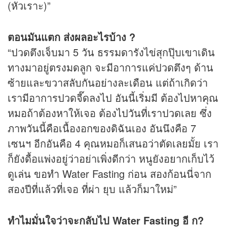
(หัวเราะ)”
ตอนมันแตก ส่งผลอะไรบ้าง ?
“ปวดตึงเจ็บมา 5 วัน ธรรมดารังไข่สุกปุ๊บเขาเดิน
ทางมาอยู่ตรงมดลูก จะมีอาการแค่ปวดตึงๆ ด้าน
ซ้ายและขวาสลับกันอย่างละเดือน แต่ถ้าเกิดว่า
เรามีอาการปวดจี๊ดลงไป อันนี้เริ่มมี ต้องไปหาคุณ
หมอถ้าต้องหาให้เจอ ต้องไปวันที่เราปวดเลย ซึ่ง
ภาพวันนี้คือเนื้องอกของดิฉันเอง อันนึงคือ 7
เซนฯ อีกอันคือ 4 คุณหมอก็เสนอว่าตัดเลยมั้ย เรา
ก็ยังดื้อแพ่งอยู่ว่าอย่าเพิ่งดีกว่า หนูยังอยากเก็บไว้
ดูเล่น ขอทำ Water Fasting ก่อน สองก้อนนี่จาก
สองปีที่แล้วที่เจอ ที่ผ่า ยุบ แล้วก็มาใหม่”
ทำไมมั่นใจว่าจะกลับไป Water Fasting อี ก?