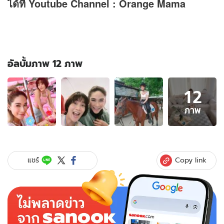
ได้ที่ Youtube Channel : Orange Mama
อัลบั้มภาพ 12 ภาพ
อัลบั้ม
12
ภาพ
12
ภาพ
ภาพ
ของ
“นุ่น
สิ
นิ
Copy link
แชร์
ทธา”
พบ
เนื้อ
งอก
มดลูก
รอบ