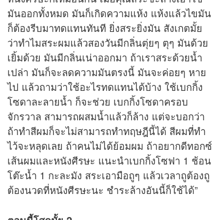
มันออกทั้งหมด มันก็เกิดความแห้ง แห้งแล้วไขมัน
ก็ต้องรีบมาทดแทนทันที ยิ่งสระยิ่งมัน สังเกตมั้ย
ว่าทำไมสระผมแล้วสองวันมีกลิ่นตุ่ยๆ ตุๆ มันด้วย
เยิ้มด้วย มันมีกลิ่นเน่าออกมา ถ้าเราสระด้วยน้ำ
เปล่า มันก็จะลดความมันตรงนี้ มันจะค่อยๆ หาย
ไป แล้วถามว่าใช้อะไรทดแทนได้บ้าง ใช้เบกกิ้ง
โซดาละลายน้ำ ก็จะช่วย เบกกิ้งโซดาครอบ
จักรวาล สามารถผสมน้ำแล้วก็ล้าง แต่จะบอกว่า
ถ้าทำสีผมก็จะไม่สามารถทำทฤษฎีนี้ได้ สีผมที่ทำ
ไว้จะหลุดเลย ถ้าคนไม่ได้ย้อมผม ถ้าอยากดีทอกซ์
เส้นผมและหนังศีรษะ แนะนำเบกกิ้งโซฟา 1 ช้อน
โต๊ะน้ำ 1 กะละมัง สระเอามือถูๆ แล้วเวลาถูต้องถู
ต้องนวดที่หนังศีรษะนะ ชำระล้างอันนี้ก็ใช้ได้”