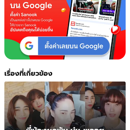
ที่
3
บั้นปลาย
ชีวิต
ขอม
อง
บ้าน
พัก
คน
ชรา
เรื่องที่เกี่ยวข้อง