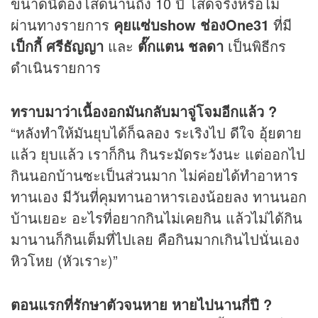
ขนาดนี้ต้องโสดนานถึง 10 ปี โสดจริงหรือไม่
ผ่านทางรายการ
คุยแซ่บshow ช่องOne31
ที่มี
เป็กกี้ ศรีธัญญา
และ
ตั๊กแตน ชลดา
เป็นพิธีกร
ดำเนินรายการ
ทราบมาว่าเนื้องอกมันกลับมาจู่โจมอีกแล้ว ?
“หลังทำให้มันยุบได้ก็ฉลอง ระเริงไป ดีใจ อุ้ยตาย
แล้ว ยุบแล้ว เราก็กิน กินระมัดระวังนะ แต่ออกไป
กินนอกบ้านซะเป็นส่วนมาก ไม่ค่อยได้ทำอาหาร
ทานเอง มีวันที่คุมทานอาหารเองน้อยลง ทานนอก
บ้านเยอะ อะไรที่อยากกินไม่เคยกิน แล้วไม่ได้กิน
มานานก็กินเต็มที่ไปเลย คือกินมากเกินไปนั่นเอง
หิวโหย (หัวเราะ)”
ตอนแรกที่รักษาตัวจนหาย หายไปนานกี่ปี ?