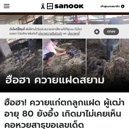
ข่าว
เข้าสู่ระบบสมาชิก
หมวดอื่นๆ
//s.isanook.com/ns/0/ud/1863/9315546/tagline-
Sanook
//s.isanook.com/sr/0/images/logo-
600
60
template-
new-
update-
sanook.png
เว็บไซต์นี้ใช้คุกกี้
เพื่อให้ท่านได้รับประสบการณ์การใช้งานที่ดีที่สุดบน เว็บไซต์
ตกลง
ของเรา โปรดศึกษาเพิ่มเติมที่
นโยบายความเป็นส่วนตัว
และ
นโยบายคุกกี้
april.jpg
ฮือฮา! ควายแก่ตกลูกแฝด ผู้เฒ่า
อายุ 80 ยังอึ้ง เกิดมาไม่เคยเห็น
คอหวยสาธุขอเลขเด็ด