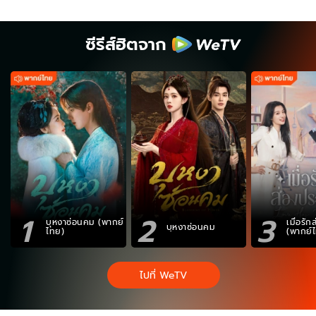
ซีรีส์ฮิตจาก
1
2
3
บุหงาซ่อนคม (พากย์
เมื่อรั
บุหงาซ่อนคม
ไทย)
(พากย์
ไปที่ WeTV