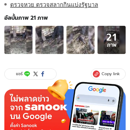
ตรวจหวย ตรวจสลากกินแบ่งรัฐบาล
อัลบั้มภาพ 21 ภาพ
อัลบั้ม
21
ภาพ
21
ภาพ
ภาพ
ของ
ฮือ
ฮา!
ควาย
Copy link
แชร์
แก่
ตกลูก
แฝด
ผู้
เฒ่า
อายุ
80
ยัง
อึ้ง