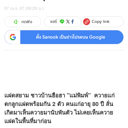
07 เม.ย. 67 (06:29 น.)
Copy link
แชร์
กดฟัง
ตั้ง Sanook เป็นข่าวโปรดบน Google
แฝดสยาม ชาวบ้านฮือฮา "แม่พิมพ์" ควายแก่
ตกลูกแฝดพร้อมกัน 2 ตัว คนแก่อายุ 80 ปี ลั่น
เกิดมาเห็นควายมานับพันตัว ไม่เคยเห็นควาย
แฝดในพื้นที่มาก่อน