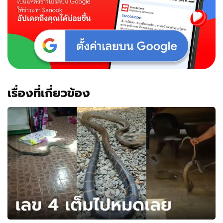
เกิด
มา
ไม่
เคย
เห็น
คอ
หวย
สาธุ
ขอ
เรื่องที่เกี่ยวข้อง
เลข
เด็ด