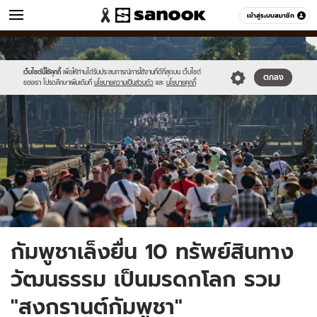
ข่าว
เข้าสู่ระบบสมาชิก
หมวดอื่นๆ
//s.isanook.com/ns/0/ud/1862/9312438/cambodia.jpg
Sanook
//s.isanook.com/sr/0/images/logo-
600
60
new-
sanook.png
เว็บไซต์นี้ใช้คุกกี้
เพื่อให้ท่านได้รับประสบการณ์การใช้งานที่ดีที่สุดบน เว็บไซต์
ตกลง
ของเรา โปรดศึกษาเพิ่มเติมที่
นโยบายความเป็นส่วนตัว
และ
นโยบายคุกกี้
กัมพูชาเล็งยื่น 10 ทรัพย์สินทาง
วัฒนธรรม เป็นมรดกโลก รวม
"สงกรานต์กัมพูชา"