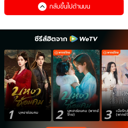
กลับขึ้นไปด้านบน
ซีรีส์ฮิตจาก
1
2
3
บุหงาซ่อนคม (พากย์
เมื่อรั
บุหงาซ่อนคม
ไทย)
(พากย์