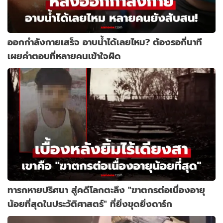
ออกกำลังกายเสร็จ อาบน้ำได้เลยไหม? ต้องรอกี่นาที
เผยคำตอบที่หลายคนเข้าใจผิด
ทารกหายปริศนา สู่คดีโลกตะลึง "ฆาตกรต่อเนื่องอายุ
น้อยที่สุดในประวัติศาสตร์" ที่ยิ่งขุดยิ่งดาร์ก