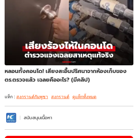
หลอนทั้งคอนโด! เสียงสะอื้นปริศนาจากห้องเก็บของ
ตร.ตรวจแล้ว เฉลยคืออะไร? (มีคลิป)
แท็ก :
สงกรานต์กัมพูชา
สงกรานต์
ดูแท็กทั้งหมด
สนับสนุนเนื้อหา