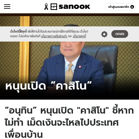
ข่าว
เข้าสู่ระบบสมาชิก
หมวดอื่นๆ
//s.isanook.com/ns/0/ud/1862/9311094/casino-
Sanook
//s.isanook.com/sr/0/images/logo-
600
60
anutin.jpg
new-
sanook.png
เว็บไซต์นี้ใช้คุกกี้
เพื่อให้ท่านได้รับประสบการณ์การใช้งานที่ดีที่สุดบน เว็บไซต์
ตกลง
ของเรา โปรดศึกษาเพิ่มเติมที่
นโยบายความเป็นส่วนตัว
และ
นโยบายคุกกี้
“อนุทิน” หนุนเปิด "คาสิโน" ชี้หาก
ไม่ทำ เม็ดเงินจะไหลไปประเทศ
เพื่อนบ้าน