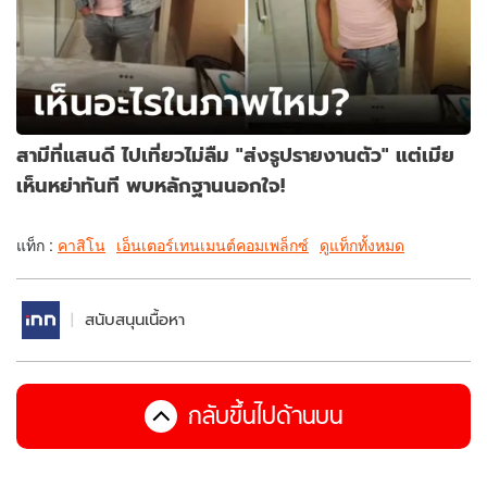
สามีที่แสนดี ไปเที่ยวไม่ลืม "ส่งรูปรายงานตัว" แต่เมีย
เห็นหย่าทันที พบหลักฐานนอกใจ!
แท็ก :
คาสิโน
เอ็นเตอร์เทนเมนต์คอมเพล็กซ์
ดูแท็กทั้งหมด
สนับสนุนเนื้อหา
กลับขึ้นไปด้านบน