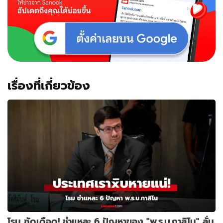
เรื่องที่เกี่ยวข้อง
โรม ซัดเดือด! ชำแหละ 6 ปัญหาของ "พ.ร.บ.กาสิโน" ลั่น