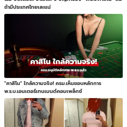
ถ้ามีประเทศไทยเละแน่
"คาสิโน" ใกล้ความจริง! ครม.เห็นชอบหลักการ
พ.ร.บ.เอนเตอร์เทนเมนต์คอมเพล็กซ์