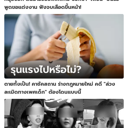
พูดขอแต่งงาน ฟังจบเลือดขึ้นหน้า!
ตายทั้งเป็น! คาซัคสถาน ร่างกฎหมายใหม่ คดี "ล่วง
ละเมิดทางเพศเด็ก" ต้องโดนแบบนี้