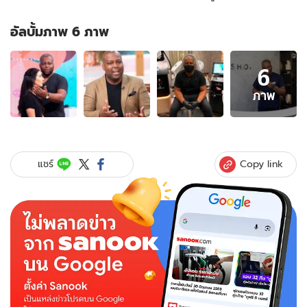
อัลบั้มภาพ 6 ภาพ
อัลบั้ม
6
ภาพ
6
ภาพ
ภาพ
ของ
ดราม่า
วงการ
แพทย์!
Copy link
แชร์
"หมอ
คน
ดัง"
ขอ
มี
เซ็กซ์
กับ
คนไข้
แลก
ทำ