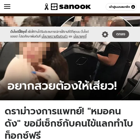
ข่าว
เข้าสู่ระบบสมาชิก
หมวดอื่นๆ
//s.isanook.com/ns/0/ud/1850/9250638/tt.jpg
Sanook
//s.isanook.com/sr/0/images/logo-
600
60
new-
sanook.png
เว็บไซต์นี้ใช้คุกกี้
เพื่อให้ท่านได้รับประสบการณ์การใช้งานที่ดีที่สุดบน เว็บไซต์
ตกลง
ของเรา โปรดศึกษาเพิ่มเติมที่
นโยบายความเป็นส่วนตัว
และ
นโยบายคุกกี้
ดราม่าวงการแพทย์! "หมอคน
ดัง" ขอมีเซ็กซ์กับคนไข้แลกทำโบ
ท็อกซ์ฟรี