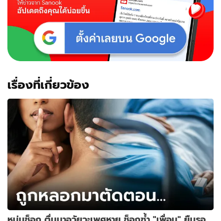
โบ
ท็
อกซ์
ฟรี
เรื่องที่เกี่ยวข้อง
หนุ่มช็อก ตื่นมาอวัยวะเพศหาย ช็อกซ้ำ "เพื่อน" ยืนรอ