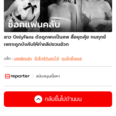
สาว OnlyFans ดังถูกพบเป็นศพ สื่อขุดคุ้ย ทนทุกข์
เพราะถูกบังคับให้ทำคลิปชวนอ้วก
แท็ก :
แพทย์คนดัง
มีเซ็กซ์กับคนไข้
ดูแท็กทั้งหมด
สนับสนุนเนื้อหา
กลับขึ้นไปด้านบน