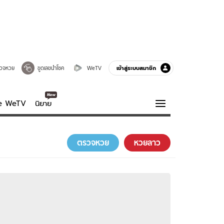
เข้าสู่ระบบสมาชิก
วจหวย
ขูดเลขนำโชค
WeTV
ve WeTV
นิยาย
รบรส
ความรู้รอบตัว
ตรวจหวย
หวยลาว
ฮาวทู
กูรู-รอบรู้