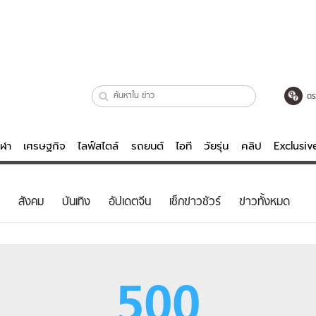
ตร
ีฬา
เศรษฐกิจ
ไลฟ์สไตล์
รถยนต์
ไอที
วัยรุ่น
คลิป
Exclusi
ตรวจหวย
ไลฟ์สไตล์
บันเทิงค
สังคม
บันเทิง
อัปเดตจีน
เช็กข่าวชัวร์
ข่าวทั้งหมด
ผู้หญิง
หนัง-ละคร
ผู้ชาย
เพลง
ย
วัยรุ่น
เกมส์
500
ไอที
คลิป
รถยนต์
พอดแคสต์