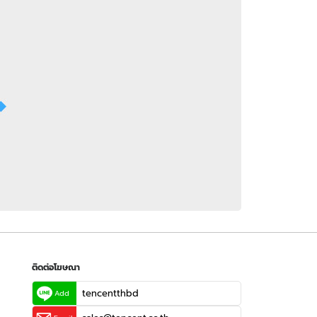
 WeTV
ติดต่อโฆษณา
tencentthbd
sales@tencent.co.th
รา
ร้องเรียนเนื้อหาไม่เหมาะสม
แนะนำติชม แจ้งปัญหาการใช้งาน
ติดต่อโฆษณา
tencentthbd
Add