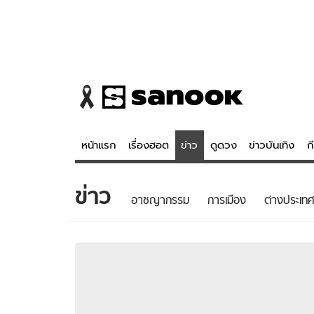
หน้าแรก
เรื่องฮอต
ข่าว
ดูดวง
ข่าวบันเทิง
ก
ข่าว
ข่าว
ดูดวง - 
อาชญากรรม
การเมือง
ต่างประเทศ
เรื่องฮอต
ดูดวง
ข่าว
หวยไทย
ข่าวบันเทิง
สถิติหวยไท
ข่าวกีฬา
หวยลาว
ข่าวเศรษฐกิจ