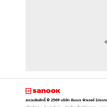
อัปเดตจีน
เช็กข่าวชัวร์
ติดตามสนุกโซเชี
ดาวน์โหลดสนุกแอปฟรี
สงวนลิขสิทธิ์ ©
2569
บริษัท อิมเมจ ฟิวเจอร์ (ประเทศไทย) จำกัด
สงวนลิขสิทธิ์ ©
2569
บริษัท อิมเมจ ฟิวเจอร์ (ประเ