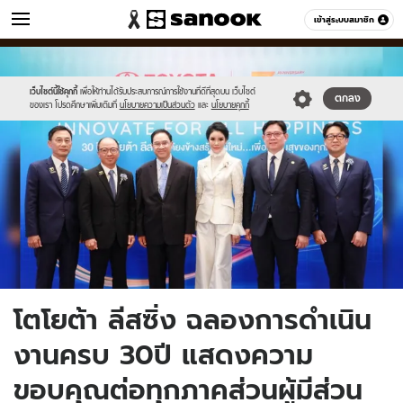
ข่าว
เข้าสู่ระบบสมาชิก
หมวดอื่นๆ
//s.isanook.com/ns/0/ud/1813/9065990/newthumbnail.jpg
Sanook
//s.isanook.com/sr/0/images/logo-
600
60
new-
sanook.png
เว็บไซต์นี้ใช้คุกกี้
เพื่อให้ท่านได้รับประสบการณ์การใช้งานที่ดีที่สุดบน เว็บไซต์
ตกลง
ของเรา โปรดศึกษาเพิ่มเติมที่
นโยบายความเป็นส่วนตัว
และ
นโยบายคุกกี้
โตโยต้า ลีสซิ่ง ฉลองการดำเนิน
งานครบ 30ปี แสดงความ
ขอบคุณต่อทุกภาคส่วนผู้มีส่วน