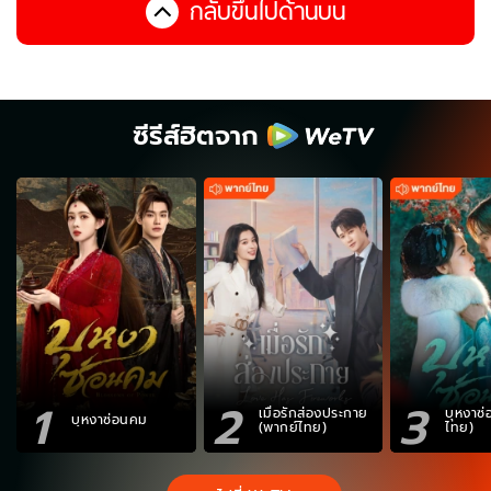
กลับขึ้นไปด้านบน
ซีรีส์ฮิตจาก
1
2
3
เมื่อรักส่องประกาย
บุหงาซ
บุหงาซ่อนคม
(พากย์ไทย)
ไทย)