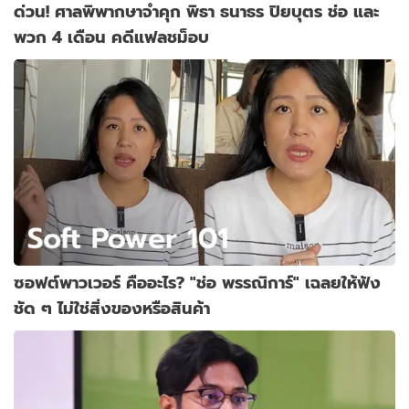
ด่วน! ศาลพิพากษาจำคุก พิธา ธนาธร ปิยบุตร ช่อ และ
พวก 4 เดือน คดีแฟลชม็อบ
ซอฟต์พาวเวอร์ คืออะไร? "ช่อ พรรณิการ์" เฉลยให้ฟัง
ชัด ๆ ไม่ใช่สิ่งของหรือสินค้า