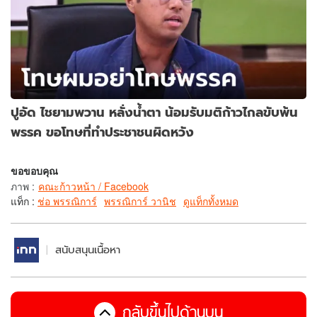
ปูอัด ไชยามพวาน หลั่งน้ำตา น้อมรับมติก้าวไกลขับพ้น
พรรค ขอโทษที่ทำประชาชนผิดหวัง
ขอขอบคุณ
ภาพ
:
คณะก้าวหน้า / Facebook
แท็ก :
ช่อ พรรณิการ์
พรรณิการ์ วานิช
ดูแท็กทั้งหมด
สนับสนุนเนื้อหา
กลับขึ้นไปด้านบน