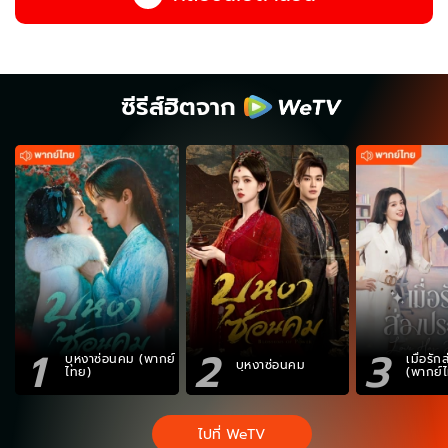
ซีรีส์ฮิตจาก
1
2
3
บุหงาซ่อนคม (พากย์
เมื่อรั
บุหงาซ่อนคม
ไทย)
(พากย์
ไปที่ WeTV