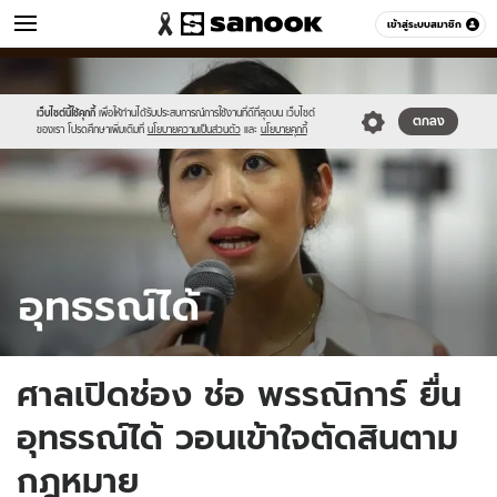
ข่าว
เข้าสู่ระบบสมาชิก
หมวดอื่นๆ
//s.isanook.com/ns/0/ud/1806/9033166/phannika-
Sanook
//s.isanook.com/sr/0/images/logo-
600
60
appeal.jpg
new-
sanook.png
เว็บไซต์นี้ใช้คุกกี้
เพื่อให้ท่านได้รับประสบการณ์การใช้งานที่ดีที่สุดบน เว็บไซต์
ตกลง
ของเรา โปรดศึกษาเพิ่มเติมที่
นโยบายความเป็นส่วนตัว
และ
นโยบายคุกกี้
ศาลเปิดช่อง ช่อ พรรณิการ์ ยื่น
อุทธรณ์ได้ วอนเข้าใจตัดสินตาม
กฎหมาย