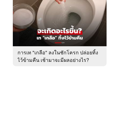
สัปดาห์
ของ
หมวด
ต่าง
 WeTV
ประเทศ
การเท "เกลือ" ลงในชักโครก ปล่อยทิ้ง
ไว้ข้ามคืน เช้ามาจะมีผลอย่างไร?
ติดต่อโฆษณา
tencentthbd
sales@tencent.co.th
รา
ร้องเรียนเนื้อหาไม่เหมาะสม
แนะนำติชม แจ้งปัญหาการใช้งาน