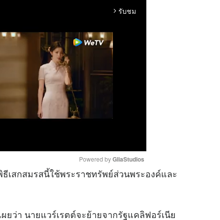
รับชม
arrow_forward_ios
Powered by 
GliaStudios
า พิธีเสกสมรสนี้ใช้พระราชทรัพย์ส่วนพระองค์และ
M
u
 เผยว่า นายแวร์เรตต์จะย้ายจากรัฐแคลิฟอร์เนีย
t