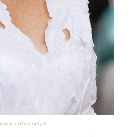
มาร์ธา ลุยส์ แห่งนอร์เวย์