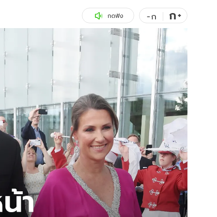
ก
สุขภาพ
+
ดูทีวี
-
ก
กดฟัง
เที่ยว-กิน
WeTV
Tasteful Thailand
Exclusive
Sanook Choice
นิยาย
ยลได้ที่
ร่วมงานกับเ