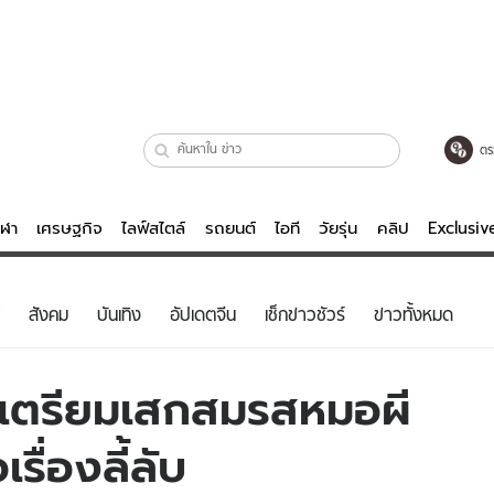
ตร
ีฬา
เศรษฐกิจ
ไลฟ์สไตล์
รถยนต์
ไอที
วัยรุ่น
คลิป
Exclusi
ตรวจหวย
ไลฟ์สไตล์
บันเทิงค
สังคม
บันเทิง
อัปเดตจีน
เช็กข่าวชัวร์
ข่าวทั้งหมด
ผู้หญิง
หนัง-ละคร
ผู้ชาย
เพลง
์ เตรียมเสกสมรสหมอผี
ย
วัยรุ่น
เกมส์
เรื่องลี้ลับ
ไอที
คลิป
รถยนต์
พอดแคสต์