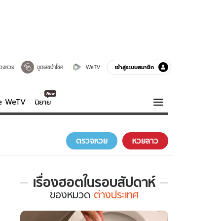
เข้าสู่ระบบสมาชิก
วจหวย
ขูดเลขนำโชค
WeTV
ve WeTV
นิยาย
รบรส
ความรู้รอบตัว
ตรวจหวย
หวยลาว
ฮาวทู
กูรู-รอบรู้
เรื่องฮอตในรอบสัปดาห์
เรื่อง
ของ
หมวด
ต่างประเทศ
ฮอต
ใน
รอบ