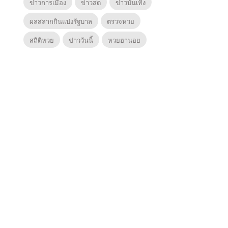
ข่าวการเมือง
ข่าวสด
ข่าวบันเทิง
ผลสลากกินแบ่งรัฐบาล
ตรวจหวย
สถิติหวย
ข่าววันนี้
หวยฮานอย