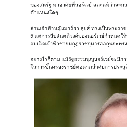
ของสหรัฐ มาอาศัยที่นอร์เวย์ และแม้ว่าจะก
ตำแหน่งใดๆ
ส่วนเจ้าฟ้าหญิงมาร์ธา ลุยส์ ทรงเป็นพระรา
5 แต่การสืบสันตติวงศ์ของนอร์เวย์กำหนดให้พ
สมเด็จเจ้าฟ้าชายมกุฎราชกุมารฮอกุนจะทรงเ
อย่างไรก็ตาม แม้รัฐธรรมนูญนอร์เวย์จะมีการ
ในการขึ้นครองราชย์ต่อตามลำดับการประสูติ 