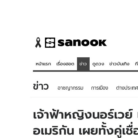
หน้าแรก
เรื่องฮอต
ข่าว
ดูดวง
ข่าวบันเทิง
ก
ข่าว
ข่าว
ดูดวง - 
อาชญากรรม
การเมือง
ต่างประเทศ
เรื่องฮอต
ดูดวง
ข่าว
หวยไทย
เจ้าฟ้าหญิงนอร์เวย
ข่าวบันเทิง
สถิติหวยไท
อเมริกัน เผยทั้งคู่เชื่อ
ข่าวกีฬา
หวยลาว
ข่าวเศรษฐกิจ