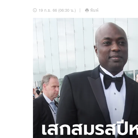
อัปเดตจีน
19 ก.ย. 66 (06:30 น.)
พิมพ์
เช็กข่าวชัวร์
ติดตามสนุกโซเชี
ดาวน์โหลดสนุกแอปฟรี
สงวนลิขสิทธิ์ ©
2569
บริษัท อิมเมจ ฟิวเจอร์ (ประเทศไทย) จำกัด