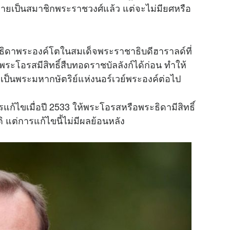
ลายเป็นสมาชิกพระราชวงศ์แล้ว แต่จะไม่มียศหรือ
e
ชธิดาพระองค์โตในสมเด็จพระราชาธิบดีฮาราลด์ที่
ระโอรสมีสิทธิ์สืบทอดราชบัลลังก์ได้ก่อน ทำให้
ป็นพระมหากษัตริย์แห่งนอร์เวย์พระองค์ต่อไป
แก้ไขเมื่อปี 2533 ให้พระโอรสหรือพระธิดามีสิทธิ์
แต่การแก้ไขนี้ไม่มีผลย้อนหลัง