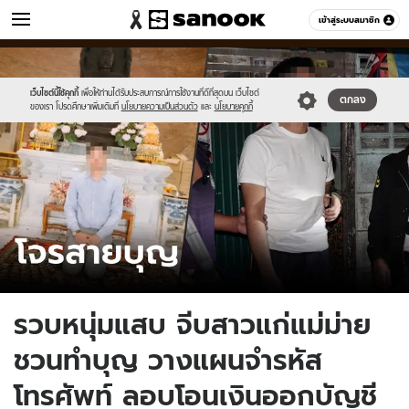
ข่าว
เข้าสู่ระบบสมาชิก
หมวดอื่นๆ
//s.isanook.com/ns/0/ud/1804/9024282/kithithat.jpg
Sanook
//s.isanook.com/sr/0/images/logo-
600
60
new-
sanook.png
เว็บไซต์นี้ใช้คุกกี้
เพื่อให้ท่านได้รับประสบการณ์การใช้งานที่ดีที่สุดบน เว็บไซต์
ตกลง
ของเรา โปรดศึกษาเพิ่มเติมที่
นโยบายความเป็นส่วนตัว
และ
นโยบายคุกกี้
รวบหนุ่มแสบ จีบสาวแก่แม่ม่าย
ชวนทำบุญ วางแผนจำรหัส
โทรศัพท์ ลอบโอนเงินออกบัญชี