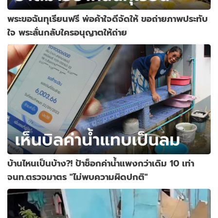
พระขอฉันทุเรียนฟรี พ่อค้าใจดีจัดให้ ขอถ่ายภาพประทับ
ใจ พระลั่นกลับใครอนุญาตให้ถ่าย
บ้านไหนเป็นบ้าง?! ป้าช็อกค่าน้ำแพงกว่าเดิม 10 เท่า
จนท.ตรวจมาตร "ไม่พบความผิดปกติ"