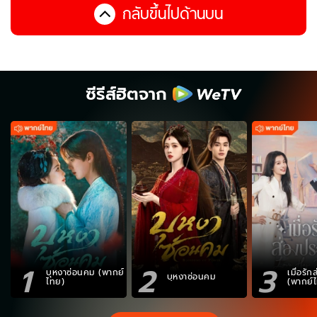
กลับขึ้นไปด้านบน
ซีรีส์ฮิตจาก
1
2
3
บุหงาซ่อนคม (พากย์
เมื่อรั
บุหงาซ่อนคม
ไทย)
(พากย์