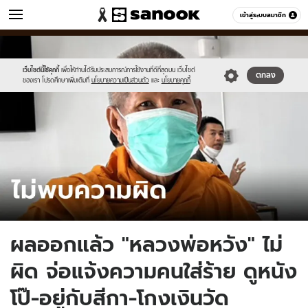
ข่าว
เข้าสู่ระบบสมาชิก
หมวดอื่นๆ
//s.isanook.com/ns/0/ud/1775/8876938/tagline-
Sanook
//s.isanook.com/sr/0/images/logo-
600
60
template-
new-
update-
sanook.png
เว็บไซต์นี้ใช้คุกกี้
เพื่อให้ท่านได้รับประสบการณ์การใช้งานที่ดีที่สุดบน เว็บไซต์
ตกลง
ของเรา โปรดศึกษาเพิ่มเติมที่
นโยบายความเป็นส่วนตัว
และ
นโยบายคุกกี้
april.jpg
ผลออกแล้ว "หลวงพ่อหวัง" ไม่
ผิด จ่อแจ้งความคนใส่ร้าย ดูหนัง
โป๊-อยู่กับสีกา-โกงเงินวัด