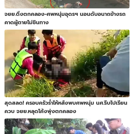
จยย.ดิ่งตกคลอง-ศพหนุ่มอุดรฯ นอนดับอนาถข้างรถ
คาดผู้ตายไม่ชินทาง
สุดสลด! ครอบครัวร่ำไห้หลังพบศพหนุ่ม นศ.รีบไปเรียน
ควบ จยย.หลุดโค้งพุ่งตกคลอง