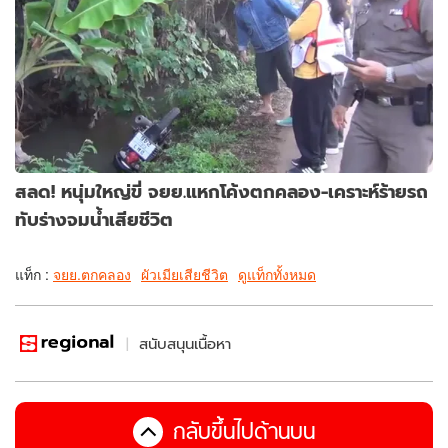
สลด! หนุ่มใหญ่ขี่ จยย.แหกโค้งตกคลอง-เคราะห์ร้ายรถ
ทับร่างจมน้ำเสียชีวิต
แท็ก :
จยย.ตกคลอง
ผัวเมียเสียชีวิต
ดูแท็กทั้งหมด
สนับสนุนเนื้อหา
กลับขึ้นไปด้านบน