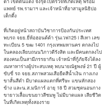
ดา เขตดินแดง จึงรุดไปตรวจที่เกิดเหตุ พร้อม
แพทย์ รพ.รามาฯ และเจ้าหน้าที่อาสามูลนิธิปอ
เต็กตึ้ง
ที่เกิดอยู่หน้าสถาบันวิชาการป้องกันประเทศ
พบรถ จยย.ยี่ห้อฮอนด้ด้า รุ่นเวฟ125 i สีเทา เลข
ทะเบียน 5 ขฒ 1401 กรุงเทพมหานคร ตกลงไป
ในคลองเลียบถนนวิภาวดีรังสิต และมีคนตกลงไป
สองคนเป็นสามีภรรยากัน เจ้าหน้าที่กู้ภัยจึงได้ลง
งมหาหาร่างผู้ประสบเหตุ พบนายณัฐพงษ์ 21 ปี ผู้
ขับขี่ รถ จยย.สภาพสวมเสือยืดสีน้ำเงิน กางเกง
ขาสั้นสีดำ มีบาดแผลแตกที่ศรีษะ แขนหักสอง
ข้าง และน.ส.มนิการ์ อายุ 18 ปี สวมชุดนอนกาง
ขายาวเสื้อแขนยาวสีชมพู ไม่มีบาดแผล เสียชีวิต
ในที่เกิดเหตุทั้งสองราย