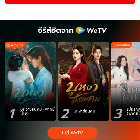
ซีรีส์ฮิตจาก
1
2
3
บุหงาซ่อนคม (พากย์
เมื่อรั
บุหงาซ่อนคม
ไทย)
(พากย์
ไปที่ WeTV