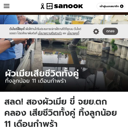
ข่าว
เข้าสู่ระบบสมาชิก
หมวดอื่นๆ
//s.isanook.com/ns/0/ud/1774/8874462/dindang.jpg
Sanook
//s.isanook.com/sr/0/images/logo-
600
60
new-
sanook.png
เว็บไซต์นี้ใช้คุกกี้
เพื่อให้ท่านได้รับประสบการณ์การใช้งานที่ดีที่สุดบน เว็บไซต์
ตกลง
ของเรา โปรดศึกษาเพิ่มเติมที่
นโยบายความเป็นส่วนตัว
และ
นโยบายคุกกี้
สลด! สองผัวเมีย ขี่ จยย.ตก
คลอง เสียชีวิตทั้งคู่ ทิ้งลูกน้อย
11 เดือนกำพร้า