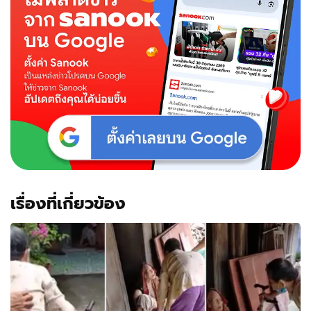
บ้าน
ขาก
ลับ
ลาก
อะไร
มา
ยาว
เฟื้อย
มอง
ชัดๆ
แทบ
ลมจับ
เรื่องที่เกี่ยวข้อง