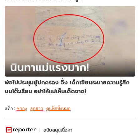
พ่อไปประชุมผู้ปกครอง อึ้ง เด็กเขียนระบายความรู้สึก
บนโต๊ะเรียน อย่าให้แม่เห็นเด็ดขาด!
แท็ก :
ซากงู
ลูกสาว
ดูแท็กทั้งหมด
สนับสนุนเนื้อหา