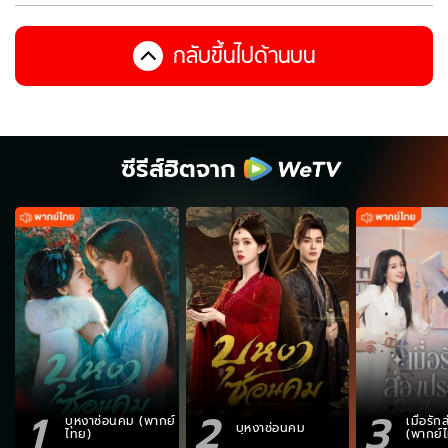
กลับขึ้นไปด้านบน
ซีรีส์ฮิตจาก
1
2
3
บุหงาซ่อนคม (พากย์
เมื่อรั
บุหงาซ่อนคม
ไทย)
(พากย์