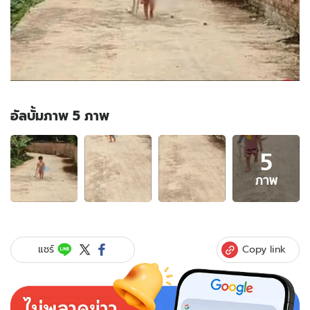
อัลบั้มภาพ 5 ภาพ
อัลบั้ม
5
ภาพ
5
ภาพ
ภาพ
ของ
แม่
ขนลุก
ปล่อย
Copy link
แชร์
ลูกสาว
ไป
เล่น
นอก