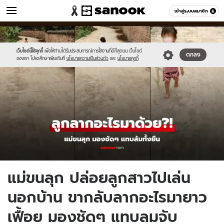
ข่าว
เข้าสู่ระบบสมาชิก
หมวดอื่นๆ
//s.isanook.com/ns/0/ud/1768/8843678/newnew-
Sanook
//s.isanook.com/sr/0/images/logo-
600
60
thumbnail1200x720(5)_1.jpg
new-
sanook.png
เว็บไซต์นี้ใช้คุกกี้
เพื่อให้ท่านได้รับประสบการณ์การใช้งานที่ดีที่สุดบน เว็บไซต์
ตกลง
ของเรา โปรดศึกษาเพิ่มเติมที่
นโยบายความเป็นส่วนตัว
และ
นโยบายคุกกี้
แม่ขนลุก ปล่อยลูกสาวไปเล่น
นอกบ้าน ขากลับลากอะไรมายาว
เฟื้อย มองชัดๆ แทบลมจับ