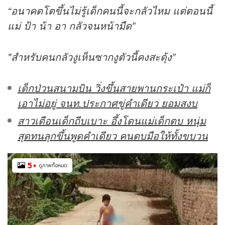
“อนาคตโตขึ้นไม่รู้เด็กคนนี้จะกลัวไหม แต่ตอนนี้
แม่ ป้า น้า อา กลัวจนหน้ามืด”
"สำหรับคนกลัวงูเห็นซากงูตัวนี้คงสะดุ้ง”
เด็กป่วนสนามบิน วิ่งขึ้นสายพานกระเป๋า แม่ก็
เอาไม่อยู่ จนท.ประกาศขู่คำเดียว ยอมสงบ
สาวเตือนเด็กถีบเบาะ อึ้งโดนแม่เด็กตบ หนุ่ม
สุดทนลุกขึ้นพูดคำเดียว คนตบมือให้ทั้งขบวน
5
+
ดูภาพทั้งหมด