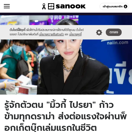
ข่าวบันเทิง
เข้าสู่ระบบสมาชิก
หมวดอื่นๆ
//s.isanook.com/ns/0/ud/1764/8820310/m01.jpg
Sanook
//s.isanook.com/sr/0/images/logo-
600
60
new-
sanook.png
เว็บไซต์นี้ใช้คุกกี้
เพื่อให้ท่านได้รับประสบการณ์การใช้งานที่ดีที่สุดบน เว็บไซต์
ตกลง
ของเรา โปรดศึกษาเพิ่มเติมที่
นโยบายความเป็นส่วนตัว
และ
นโยบายคุกกี้
รู้จักตัวตน "มิ้วกี้ ไปรยา" ก้าว
ข้ามทุกดราม่า ส่งต่อแรงใจผ่านพ็
อกเก็ตบุ๊กเล่มแรกในชีวิต