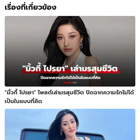
เก็
เรื่องที่เกี่ยวข้อง
ตบุ๊ก
เล่ม
แรก
ใน
ชีวิต
"มิ้วกี้ ไปรยา" โพสต์เล่ามรสุมชีวิต ปิดฉากความรักไม่ได้
เป็นในแบบที่คิด