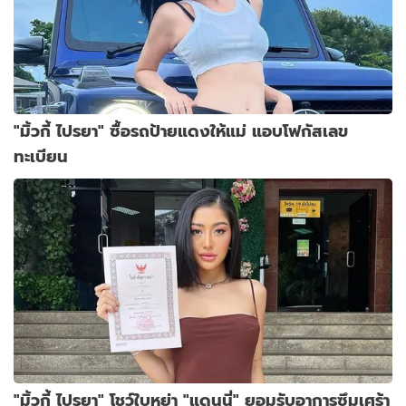
"มิ้วกี้ ไปรยา" ซื้อรถป้ายแดงให้แม่ แอบโฟกัสเลข
ทะเบียน
"มิ้วกี้ ไปรยา" โชว์ใบหย่า "แดนนี่" ยอมรับอาการซึมเศร้า