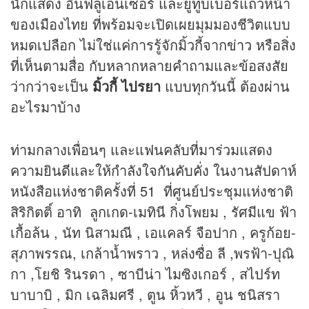
นักแสดง อินฟลูเอนเซอร์ และยูทูบเบอร์แถวหน้า
ของเมืองไทย ที่พร้อมจะเปิดเผยมุมมองชีวิตแบบ
หมดเปลือก ไม่ใช่แค่การรู้จักมิ้วกี้จาก
ข่าว
หรือสิ่ง
ที่เห็นตามสื่อ กับหลากหลายคำถามและข้อสงสัย
ว่ากว่าจะเป็น
มิ้วกี้ ไปรยา
แบบทุกวันนี้ ต้องผ่าน
อะไรมาบ้าง
ท่ามกลางเพื่อนๆ และแฟนคลับที่มาร่วมแสดง
ความยินดีและให้กำลังใจกันคับคั่ง ในงานสัปดาห์
หนังสือแห่งชาติครั้งที่ 51 ที่ศูนย์ประชุมแห่งชาติ
สิริกิตติ์ อาทิ ลูกเกด-เมทินี กิ่งโพยม , รัศมีแข ฟ้า
เกื้อล้น , นัท นิสามณี , เอแคลร์ จือปาก , ครูก้อย-
สุภาพรรณ, เกล้าน้ำพราว , หล่งซื่อ ลี ,พรฟ้า-ปุณิ
กา ,โยชิ รินรดา , ซาบีน่า ไมซิงเกอร์ , สไปร์ท
บาบาบิ , มิก เฉลิมศรี , ตูน หิ้วหวี , อูน ชนิสรา