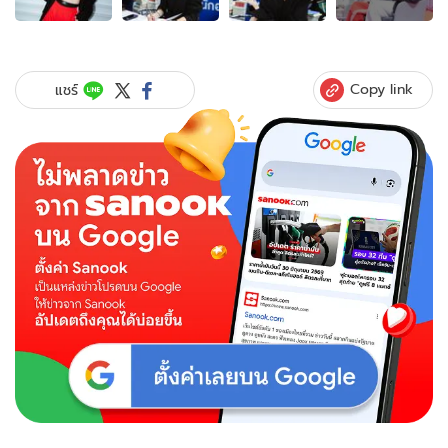
ของ
รู้จัก
ตัว
ตน
Copy link
แชร์
"มิ้
วกี้
ไป
รยา"
ก้าว
ข้าม
ทุ
กด
ราม่
า
ส่ง
ต่อ
แรง
ใจ
ผ่า
นพ็
อก