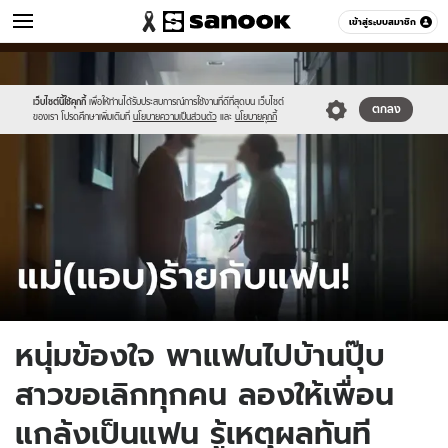
ข่าว
เข้าสู่ระบบสมาชิก
หมวดอื่นๆ
//s.isanook.com/ns/0/ud/1763/8817550/template-
Sanook
//s.isanook.com/sr/0/images/logo-
600
60
update-
new-
april2023.jpg
sanook.png
เว็บไซต์นี้ใช้คุกกี้
เพื่อให้ท่านได้รับประสบการณ์การใช้งานที่ดีที่สุดบน เว็บไซต์
ตกลง
ของเรา โปรดศึกษาเพิ่มเติมที่
นโยบายความเป็นส่วนตัว
และ
นโยบายคุกกี้
หนุ่มข้องใจ พาแฟนไปบ้านปุ๊บ
สาวขอเลิกทุกคน ลองให้เพื่อน
แกล้งเป็นแฟน รู้เหตุผลทันที