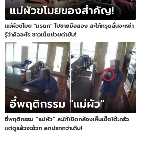
แม่ผัวขโมย "มรดก" ไปขายมือสอง สะใภ้ทรุดลั่นจะหย่า
รู้ว่าคืออะไร ชาวเน็ตช่วยด่ายับ!
อี๋พฤติกรรม “แม่ผัว” สะใภ้เปิดกล้องเห็นเช็ดโต๊ะครัว
แต่ดูแล้วจะอ้วก สกปรกกว่าเดิม!