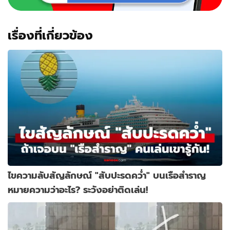
เตือน
ภัย
ทันที
เรื่องที่เกี่ยวข้อง
ไขความลับสัญลักษณ์ "สับปะรดคว่ำ" บนเรือสำราญ
หมายความว่าอะไร? ระวังอย่าติดเล่น!