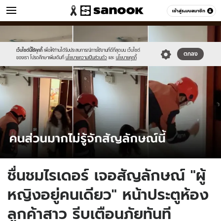
ข่าว
เข้าสู่ระบบสมาชิก
หมวดอื่นๆ
//s.isanook.com/ns/0/ud/1761/8807162/823597.jpg
Sanook
//s.isanook.com/sr/0/images/logo-
600
60
new-
sanook.png
เว็บไซต์นี้ใช้คุกกี้
เพื่อให้ท่านได้รับประสบการณ์การใช้งานที่ดีที่สุดบน เว็บไซต์
ตกลง
ของเรา โปรดศึกษาเพิ่มเติมที่
นโยบายความเป็นส่วนตัว
และ
นโยบายคุกกี้
ชื่นชมไรเดอร์ เจอสัญลักษณ์ "ผู้
หญิงอยู่คนเดียว" หน้าประตูห้อง
ลูกค้าสาว รีบเตือนภัยทันที