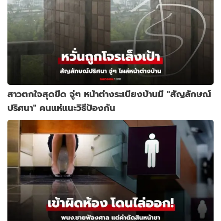
สาวตกใจสุดขีด จู่ๆ หน้าต่างระเบียงบ้านมี "สัญลักษณ์
ปริศนา" คนแห่แนะวิธีป้องกัน