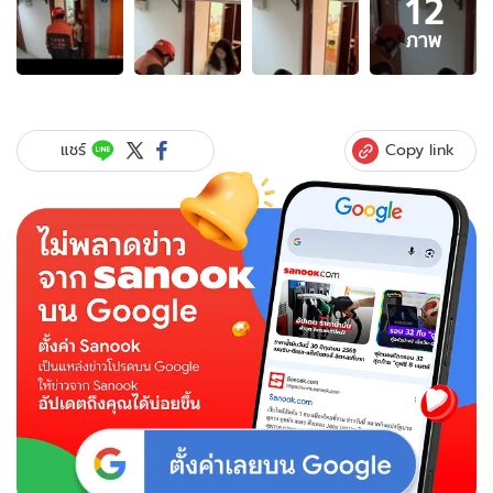
12
ภาพ
12
ภาพ
ภาพ
ของ
ชื่น
ชม
ไร
Copy link
แชร์
เด
อร์
เจอ
สัญลักษณ์
"ผู้
หญิง
อยู่
คน
เดียว"
หน้า
ประตู
ห้อง
ลูกค้า
สาว
รีบ